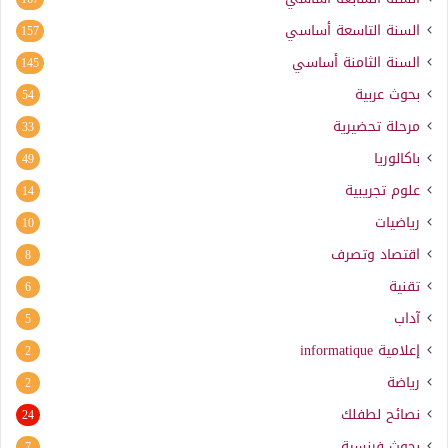
السنة التاسعة أساسي
157
السنة الثامنة أساسي
145
بحوث عربية
54
مرحلة تحضيرية
33
باكالوريا
49
علوم تجريبية
14
رياضيات
10
اقتصاد وتصرف
8
تقنية
6
آداب
5
إعلامية
informatique
2
رياضة
2
نصائح لطفلك
24
بحوث فرنسية
7