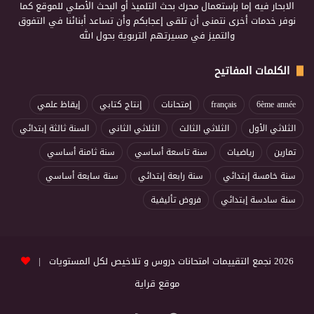
الابحار فيه إما بإستعمال محرك بحث التلميذ أو البحث الأصلي للموقع كما
نوفر خدمات أخرى نتمنى أن تلقى إعجابكم وأن تساعد أبنائنا في التفوق
والتميز في مسيرتهم التربوية بحول الله
الكلمات المفاتيح
6ème année
français
إمتحانات
إنتاج كتابي
إيقاظ علمي
الثلاثي الأول
الثلاثي الثالث
الثلاثي الثاني
السنة ثالثة إبتدائي
تمارين
رياضيات
سنة تاسعة أساسي
سنة ثامنة أساسي
سنة خامسة إبتدائي
سنة رابعة إبتدائي
سنة سابعة أساسي
سنة سادسة إبتدائي
فروض تأليفية
2026 نجمع التقييمات امتحانات دروس و تلاخيص لكل المستويات |
موقع قراية