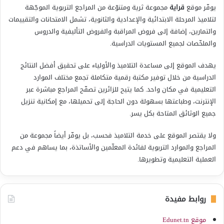
يوفّر موقع
قراية
مجموعة ثرية ومتنوّعة من المراجع التربوية الموجّهة
لتلاميذ المرحلة الابتدائية والإعدادية والثانوية، تشمل الامتحانات والتقييمات
والتمارين، إضافة إلى فروض المراقبة والفروض التأليفية والدروس
والملخّصات لجميع المستويات الدراسية.
يهدف الموقع إلى مساعدة التلاميذ والأولياء على تحقيق أفضل النتائج
الدراسية من خلال توفير مكتبة رقمية متكاملة تجمع مختلف الموارد
التعليمية في مكان واحد. كما يتيح للزائرين تصفّح المراجع مباشرة عبر
الإنترنت، وطباعتها بسهولة دون الحاجة إلى تحميلها، مع إمكانية تنزيل
جميع الوثائق المتاحة بكل يسر.
ولا يقتصر الموقع على خدمة التلاميذ فحسب، بل يوفّر أيضاً مجموعة من
المراجع والموارد التربوية لفائدة المعلّمين والأساتذة، بما يساهم في دعم
العملية التعليمية وتطويرها.
روابط مفيدة
موقع Edunet.tn