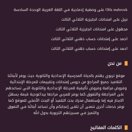
Olfa mahrouk
على
وضعية إدماجية في اللغة العربية الوحدة السادسة
نبيل
على
امتحانات انجليزية الثلاثي الثالث
مجهول
على
امتحانات انجليزية الثلاثي الثالث
احمد
على
إمتحانات حساب ذهني الثلاثي الثالث
احمد
على
إمتحانات حساب ذهني الثلاثي الثالث
من نحن
موقع تربوي يهتم بالحياة المدرسية الإعدادية والثانوية حيث يوفر لأبنائنا
التلاميذ جميع المراجع من دروس إمتحانات وتقييمات للمرحلة الإبتدائية
وفروض مراقبة وفروض تأليفية للمرحلة الإعدادية والثانوية التي تساعدهم
على المراجعة والتفوق كما يوفر للمربي مراجعا بيداغوجية قيمة يسهل
الابحار فيه إما بإستعمال محرك بحث التلميذ أو البحث الأصلي للموقع كما
نوفر خدمات أخرى نتمنى أن تلقى إعجابكم وأن تساعد أبنائنا في التفوق
والتميز في مسيرتهم التربوية بحول الله
الكلمات المفاتيح