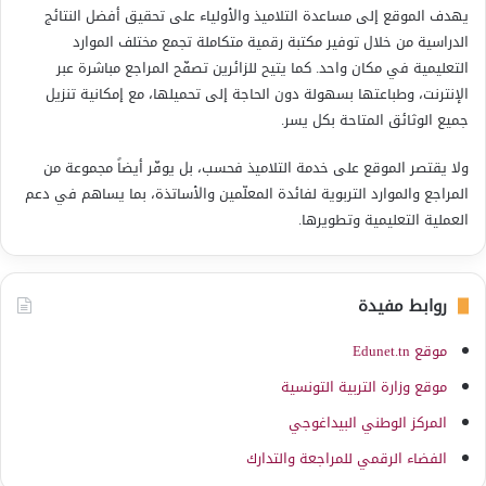
يهدف الموقع إلى مساعدة التلاميذ والأولياء على تحقيق أفضل النتائج
الدراسية من خلال توفير مكتبة رقمية متكاملة تجمع مختلف الموارد
التعليمية في مكان واحد. كما يتيح للزائرين تصفّح المراجع مباشرة عبر
الإنترنت، وطباعتها بسهولة دون الحاجة إلى تحميلها، مع إمكانية تنزيل
جميع الوثائق المتاحة بكل يسر.
ولا يقتصر الموقع على خدمة التلاميذ فحسب، بل يوفّر أيضاً مجموعة من
المراجع والموارد التربوية لفائدة المعلّمين والأساتذة، بما يساهم في دعم
العملية التعليمية وتطويرها.
روابط مفيدة
موقع Edunet.tn
موقع وزارة التربية التونسية
المركز الوطني البيداغوجي
الفضاء الرقمي للمراجعة والتدارك