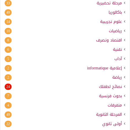
مرحلة تحضيرية
33
باكالوريا
49
علوم تجريبية
14
رياضيات
10
اقتصاد وتصرف
8
تقنية
6
آداب
5
إعلامية
informatique
2
رياضة
2
نصائح لطفلك
24
بحوث فرنسية
7
متفرقات
4
المرحلة الثانوية
49
أولى ثانوي
22