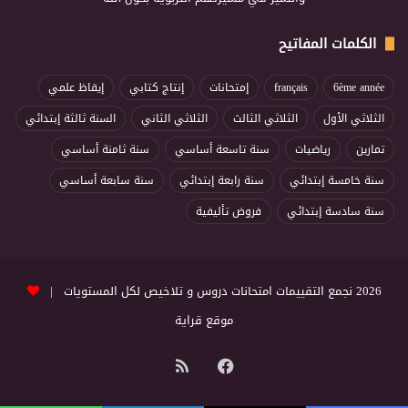
الكلمات المفاتيح
6ème année
français
إمتحانات
إنتاج كتابي
إيقاظ علمي
الثلاثي الأول
الثلاثي الثالث
الثلاثي الثاني
السنة ثالثة إبتدائي
تمارين
رياضيات
سنة تاسعة أساسي
سنة ثامنة أساسي
سنة خامسة إبتدائي
سنة رابعة إبتدائي
سنة سابعة أساسي
سنة سادسة إبتدائي
فروض تأليفية
2026 نجمع التقييمات امتحانات دروس و تلاخيص لكل المستويات |
موقع قراية
فيسبوك
ملخص