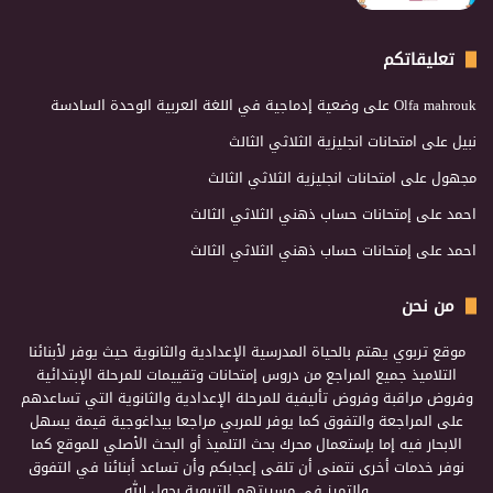
تعليقاتكم
Olfa mahrouk
على
وضعية إدماجية في اللغة العربية الوحدة السادسة
نبيل
على
امتحانات انجليزية الثلاثي الثالث
مجهول
على
امتحانات انجليزية الثلاثي الثالث
احمد
على
إمتحانات حساب ذهني الثلاثي الثالث
احمد
على
إمتحانات حساب ذهني الثلاثي الثالث
من نحن
موقع تربوي يهتم بالحياة المدرسية الإعدادية والثانوية حيث يوفر لأبنائنا
التلاميذ جميع المراجع من دروس إمتحانات وتقييمات للمرحلة الإبتدائية
وفروض مراقبة وفروض تأليفية للمرحلة الإعدادية والثانوية التي تساعدهم
على المراجعة والتفوق كما يوفر للمربي مراجعا بيداغوجية قيمة يسهل
الابحار فيه إما بإستعمال محرك بحث التلميذ أو البحث الأصلي للموقع كما
نوفر خدمات أخرى نتمنى أن تلقى إعجابكم وأن تساعد أبنائنا في التفوق
والتميز في مسيرتهم التربوية بحول الله