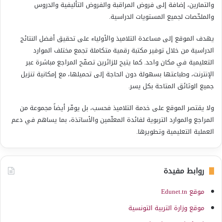
والتمارين، إضافة إلى فروض المراقبة والفروض التأليفية والدروس
والملخّصات لجميع المستويات الدراسية.
يهدف الموقع إلى مساعدة التلاميذ والأولياء على تحقيق أفضل النتائج
الدراسية من خلال توفير مكتبة رقمية متكاملة تجمع مختلف الموارد
التعليمية في مكان واحد. كما يتيح للزائرين تصفّح المراجع مباشرة عبر
الإنترنت، وطباعتها بسهولة دون الحاجة إلى تحميلها، مع إمكانية تنزيل
جميع الوثائق المتاحة بكل يسر.
ولا يقتصر الموقع على خدمة التلاميذ فحسب، بل يوفّر أيضاً مجموعة من
المراجع والموارد التربوية لفائدة المعلّمين والأساتذة، بما يساهم في دعم
العملية التعليمية وتطويرها.
روابط مفيدة
موقع Edunet.tn
موقع وزارة التربية التونسية