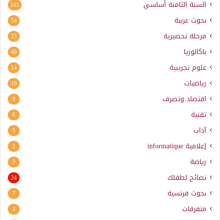
السنة الثامنة أساسي
145
بحوث عربية
54
مرحلة تحضيرية
33
باكالوريا
49
علوم تجريبية
14
رياضيات
10
اقتصاد وتصرف
8
تقنية
6
آداب
5
إعلامية
informatique
2
رياضة
2
نصائح لطفلك
24
بحوث فرنسية
7
متفرقات
4