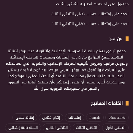
مجهول
على
امتحانات انجليزية الثلاثي الثالث
احمد
على
إمتحانات حساب ذهني الثلاثي الثالث
احمد
على
إمتحانات حساب ذهني الثلاثي الثالث
من نحن
موقع تربوي يهتم بالحياة المدرسية الإعدادية والثانوية حيث يوفر لأبنائنا
التلاميذ جميع المراجع من دروس إمتحانات وتقييمات للمرحلة الإبتدائية
وفروض مراقبة وفروض تأليفية للمرحلة الإعدادية والثانوية التي تساعدهم
على المراجعة والتفوق كما يوفر للمربي مراجعا بيداغوجية قيمة يسهل
الابحار فيه إما بإستعمال محرك بحث التلميذ أو البحث الأصلي للموقع كما
نوفر خدمات أخرى نتمنى أن تلقى إعجابكم وأن تساعد أبنائنا في التفوق
والتميز في مسيرتهم التربوية بحول الله
الكلمات المفاتيح
6ème année
français
إمتحانات
إنتاج كتابي
إيقاظ علمي
الثلاثي الأول
الثلاثي الثالث
الثلاثي الثاني
السنة ثالثة إبتدائي