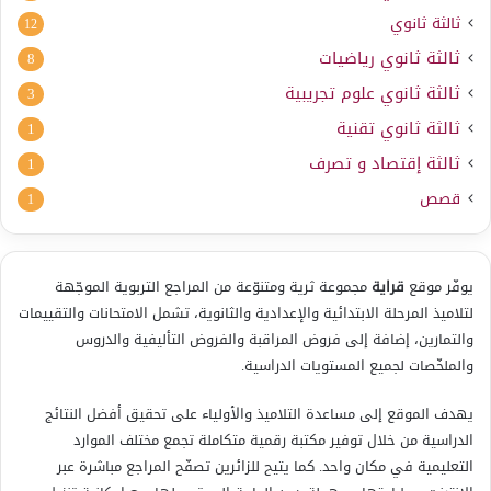
ثالثة ثانوي
12
ثالثة ثانوي رياضيات
8
ثالثة ثانوي علوم تجريبية
3
ثالثة ثانوي تقنية
1
ثالثة إقتصاد و تصرف
1
قصص
1
يوفّر موقع
قراية
مجموعة ثرية ومتنوّعة من المراجع التربوية الموجّهة
لتلاميذ المرحلة الابتدائية والإعدادية والثانوية، تشمل الامتحانات والتقييمات
والتمارين، إضافة إلى فروض المراقبة والفروض التأليفية والدروس
والملخّصات لجميع المستويات الدراسية.
يهدف الموقع إلى مساعدة التلاميذ والأولياء على تحقيق أفضل النتائج
الدراسية من خلال توفير مكتبة رقمية متكاملة تجمع مختلف الموارد
التعليمية في مكان واحد. كما يتيح للزائرين تصفّح المراجع مباشرة عبر