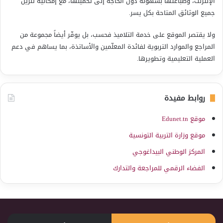
الإنترنت، وطباعتها بسهولة دون الحاجة إلى تحميلها، مع إمكانية تنزيل
جميع الوثائق المتاحة بكل يسر.
ولا يقتصر الموقع على خدمة التلاميذ فحسب، بل يوفّر أيضاً مجموعة من
المراجع والموارد التربوية لفائدة المعلّمين والأساتذة، بما يساهم في دعم
العملية التعليمية وتطويرها.
روابط مفيدة
موقع Edunet.tn
موقع وزارة التربية التونسية
المركز الوطني البيداغوجي
الفضاء الرقمي للمراجعة والتدارك