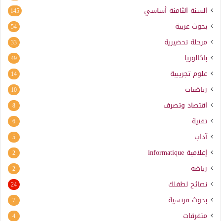
السنة الثامنة أساسي
145
بحوث عربية
54
مرحلة تحضيرية
33
باكالوريا
49
علوم تجريبية
14
رياضيات
10
اقتصاد وتصرف
8
تقنية
6
آداب
5
إعلامية
informatique
2
رياضة
2
نصائح لطفلك
24
بحوث فرنسية
7
متفرقات
4