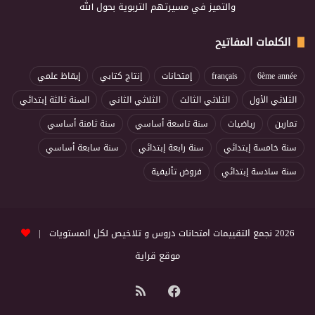
والتميز في مسيرتهم التربوية بحول الله
الكلمات المفاتيح
6ème année
français
إمتحانات
إنتاج كتابي
إيقاظ علمي
الثلاثي الأول
الثلاثي الثالث
الثلاثي الثاني
السنة ثالثة إبتدائي
تمارين
رياضيات
سنة تاسعة أساسي
سنة ثامنة أساسي
سنة خامسة إبتدائي
سنة رابعة إبتدائي
سنة سابعة أساسي
سنة سادسة إبتدائي
فروض تأليفية
2026 نجمع التقييمات امتحانات دروس و تلاخيص لكل المستويات |
موقع قراية
فيسبوك
ملخص