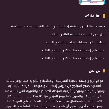
تعليقاتكم
Olfa mahrouk
على
وضعية إدماجية في اللغة العربية الوحدة السادسة
نبيل
على
امتحانات انجليزية الثلاثي الثالث
مجهول
على
امتحانات انجليزية الثلاثي الثالث
احمد
على
إمتحانات حساب ذهني الثلاثي الثالث
احمد
على
إمتحانات حساب ذهني الثلاثي الثالث
من نحن
موقع تربوي يهتم بالحياة المدرسية الإعدادية والثانوية حيث يوفر لأبنائنا
التلاميذ جميع المراجع من دروس إمتحانات وتقييمات للمرحلة الإبتدائية
وفروض مراقبة وفروض تأليفية للمرحلة الإعدادية والثانوية التي تساعدهم
على المراجعة والتفوق كما يوفر للمربي مراجعا بيداغوجية قيمة يسهل
الابحار فيه إما بإستعمال محرك بحث التلميذ أو البحث الأصلي للموقع كما
نوفر خدمات أخرى نتمنى أن تلقى إعجابكم وأن تساعد أبنائنا في التفوق