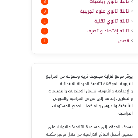
ثالثة ثانوي رياضيات
8
ثالثة ثانوي علوم تجريبية
3
ثالثة ثانوي تقنية
1
ثالثة إقتصاد و تصرف
1
قصص
1
يوفّر موقع
قراية
مجموعة ثرية ومتنوّعة من المراجع
التربوية الموجّهة لتلاميذ المرحلة الابتدائية
والإعدادية والثانوية، تشمل الامتحانات والتقييمات
والتمارين، إضافة إلى فروض المراقبة والفروض
التأليفية والدروس والملخّصات لجميع المستويات
الدراسية.
يهدف الموقع إلى مساعدة التلاميذ والأولياء على
تحقيق أفضل النتائج الدراسية من خلال توفير مكتبة