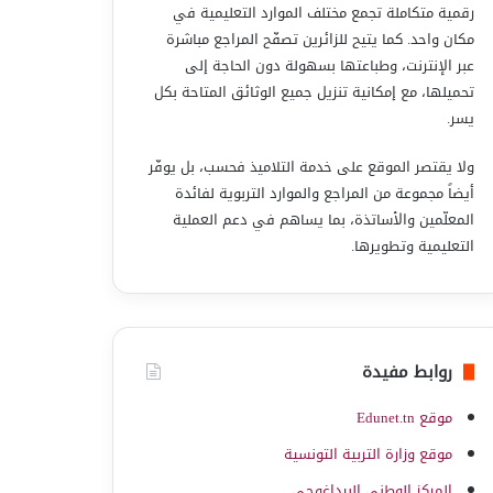
رقمية متكاملة تجمع مختلف الموارد التعليمية في
مكان واحد. كما يتيح للزائرين تصفّح المراجع مباشرة
عبر الإنترنت، وطباعتها بسهولة دون الحاجة إلى
تحميلها، مع إمكانية تنزيل جميع الوثائق المتاحة بكل
يسر.
ولا يقتصر الموقع على خدمة التلاميذ فحسب، بل يوفّر
أيضاً مجموعة من المراجع والموارد التربوية لفائدة
المعلّمين والأساتذة، بما يساهم في دعم العملية
التعليمية وتطويرها.
روابط مفيدة
موقع Edunet.tn
موقع وزارة التربية التونسية
المركز الوطني البيداغوجي