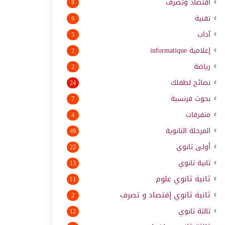
اقتصاد وتصرف
8
تقنية
6
آداب
5
إعلامية
informatique
2
رياضة
2
نصائح لطفلك
24
بحوث فرنسية
7
متفرقات
4
المرحلة الثانوية
49
أولى ثانوي
22
ثانية ثانوي
13
ثانية ثانوي علوم
11
ثانية ثانوي إقتصاد و تصرف
2
ثالثة ثانوي
12