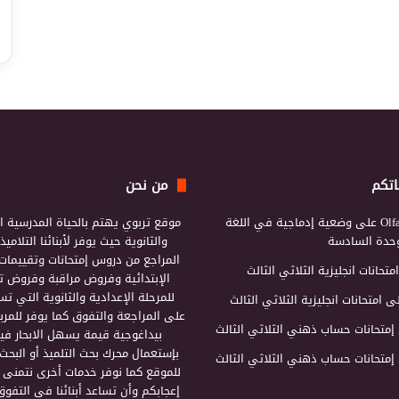
اتكم
من نحن
Olf
على
وضعية إدماجية في اللغة
موقع تربوي يهتم بالحياة المدرسية ال
لوحدة السادسة
والثانوية حيث يوفر لأبنائنا التلامي
المراجع من دروس إمتحانات وتقييمات 
امتحانات انجليزية الثلاثي الثالث
الإبتدائية وفروض مراقبة وفروض تأ
للمرحلة الإعدادية والثانوية التي ت
ى
امتحانات انجليزية الثلاثي الثالث
على المراجعة والتفوق كما يوفر للمرب
إمتحانات حساب ذهني الثلاثي الثالث
بيداغوجية قيمة يسهل الابحار فيه
بإستعمال محرك بحث التلميذ أو البحث
إمتحانات حساب ذهني الثلاثي الثالث
للموقع كما نوفر خدمات أخرى نتمنى 
إعجابكم وأن تساعد أبنائنا في التفوق