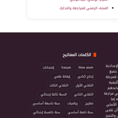
الفضاء الرقمي للمراجعة والتدارك
الكلمات المفاتيح
إعدادية
6ème année
français
إمتحانات
ذ جميع
للمرحلة
إنتاج كتابي
إيقاظ علمي
ليفية
الثلاثي الأول
الثلاثي الثالث
ساعدهم
ي مراجعا
الثلاثي الثاني
السنة ثالثة إبتدائي
 إما
تمارين
رياضيات
سنة تاسعة أساسي
 الأصلي
أن تلقى
سنة ثامنة أساسي
سنة خامسة إبتدائي
 والتميز