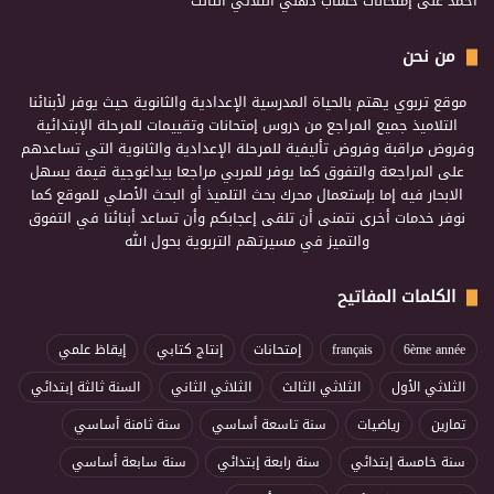
احمد
على
إمتحانات حساب ذهني الثلاثي الثالث
من نحن
موقع تربوي يهتم بالحياة المدرسية الإعدادية والثانوية حيث يوفر لأبنائنا
التلاميذ جميع المراجع من دروس إمتحانات وتقييمات للمرحلة الإبتدائية
وفروض مراقبة وفروض تأليفية للمرحلة الإعدادية والثانوية التي تساعدهم
على المراجعة والتفوق كما يوفر للمربي مراجعا بيداغوجية قيمة يسهل
الابحار فيه إما بإستعمال محرك بحث التلميذ أو البحث الأصلي للموقع كما
نوفر خدمات أخرى نتمنى أن تلقى إعجابكم وأن تساعد أبنائنا في التفوق
والتميز في مسيرتهم التربوية بحول الله
الكلمات المفاتيح
6ème année
français
إمتحانات
إنتاج كتابي
إيقاظ علمي
الثلاثي الأول
الثلاثي الثالث
الثلاثي الثاني
السنة ثالثة إبتدائي
تمارين
رياضيات
سنة تاسعة أساسي
سنة ثامنة أساسي
سنة خامسة إبتدائي
سنة رابعة إبتدائي
سنة سابعة أساسي