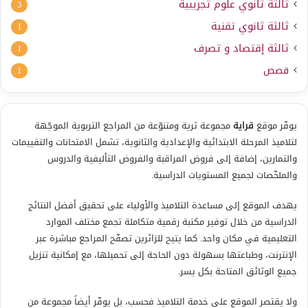
ثالثة ثانوي علوم تجريبية
3
ثالثة ثانوي تقنية
1
ثالثة إقتصاد و تصرف
1
قصص
1
يوفّر موقع
قراية
مجموعة ثرية ومتنوّعة من المراجع التربوية الموجّهة
لتلاميذ المرحلة الابتدائية والإعدادية والثانوية، تشمل الامتحانات والتقييمات
والتمارين، إضافة إلى فروض المراقبة والفروض التأليفية والدروس
والملخّصات لجميع المستويات الدراسية.
يهدف الموقع إلى مساعدة التلاميذ والأولياء على تحقيق أفضل النتائج
الدراسية من خلال توفير مكتبة رقمية متكاملة تجمع مختلف الموارد
التعليمية في مكان واحد. كما يتيح للزائرين تصفّح المراجع مباشرة عبر
الإنترنت، وطباعتها بسهولة دون الحاجة إلى تحميلها، مع إمكانية تنزيل
جميع الوثائق المتاحة بكل يسر.
ولا يقتصر الموقع على خدمة التلاميذ فحسب، بل يوفّر أيضاً مجموعة من