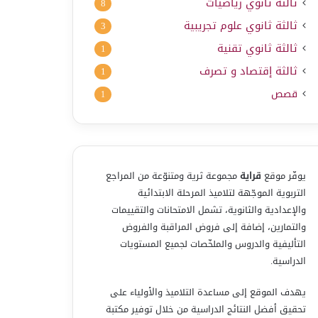
ثالثة ثانوي رياضيات
8
ثالثة ثانوي علوم تجريبية
3
ثالثة ثانوي تقنية
1
ثالثة إقتصاد و تصرف
1
قصص
1
يوفّر موقع
قراية
مجموعة ثرية ومتنوّعة من المراجع
التربوية الموجّهة لتلاميذ المرحلة الابتدائية
والإعدادية والثانوية، تشمل الامتحانات والتقييمات
والتمارين، إضافة إلى فروض المراقبة والفروض
التأليفية والدروس والملخّصات لجميع المستويات
الدراسية.
يهدف الموقع إلى مساعدة التلاميذ والأولياء على
تحقيق أفضل النتائج الدراسية من خلال توفير مكتبة