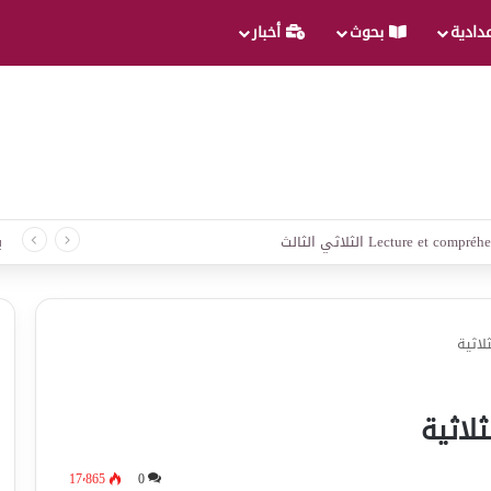
عدادية
بحوث
أخبار
لغة الثلاثي الثالث
ب
لاثية
ثلاثية
17٬865
0