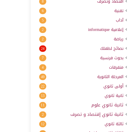
اقتصاد وتصرف
8
تقنية
6
آداب
5
إعلامية
informatique
2
رياضة
2
نصائح لطفلك
24
بحوث فرنسية
7
متفرقات
4
المرحلة الثانوية
49
أولى ثانوي
22
ثانية ثانوي
13
ثانية ثانوي علوم
11
ثانية ثانوي إقتصاد و تصرف
2
ثالثة ثانوي
12