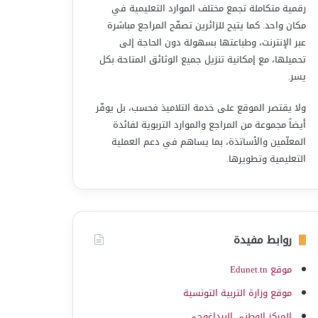
رقمية متكاملة تجمع مختلف الموارد التعليمية في
مكان واحد. كما يتيح للزائرين تصفّح المراجع مباشرة
عبر الإنترنت، وطباعتها بسهولة دون الحاجة إلى
تحميلها، مع إمكانية تنزيل جميع الوثائق المتاحة بكل
يسر.
ولا يقتصر الموقع على خدمة التلاميذ فحسب، بل يوفّر
أيضاً مجموعة من المراجع والموارد التربوية لفائدة
المعلّمين والأساتذة، بما يساهم في دعم العملية
التعليمية وتطويرها.
روابط مفيدة
موقع Edunet.tn
موقع وزارة التربية التونسية
المركز الوطني البيداغوجي