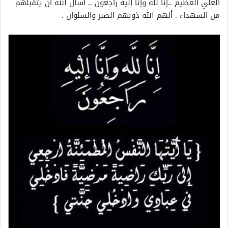
العلي العظيم ..إنا لله وإنا إليه راجعون .. أسأل الله أن يتقبلهم
من الشهداء . ألهم الله ذويهم الصبر والسلوان .