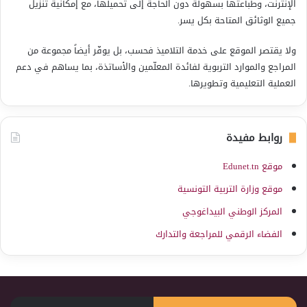
الإنترنت، وطباعتها بسهولة دون الحاجة إلى تحميلها، مع إمكانية تنزيل
جميع الوثائق المتاحة بكل يسر.
ولا يقتصر الموقع على خدمة التلاميذ فحسب، بل يوفّر أيضاً مجموعة من
المراجع والموارد التربوية لفائدة المعلّمين والأساتذة، بما يساهم في دعم
العملية التعليمية وتطويرها.
روابط مفيدة
موقع Edunet.tn
موقع وزارة التربية التونسية
المركز الوطني البيداغوجي
الفضاء الرقمي للمراجعة والتدارك