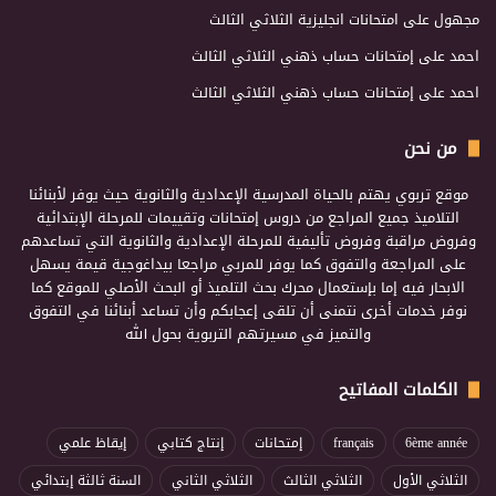
مجهول
على
امتحانات انجليزية الثلاثي الثالث
احمد
على
إمتحانات حساب ذهني الثلاثي الثالث
احمد
على
إمتحانات حساب ذهني الثلاثي الثالث
من نحن
موقع تربوي يهتم بالحياة المدرسية الإعدادية والثانوية حيث يوفر لأبنائنا
التلاميذ جميع المراجع من دروس إمتحانات وتقييمات للمرحلة الإبتدائية
وفروض مراقبة وفروض تأليفية للمرحلة الإعدادية والثانوية التي تساعدهم
على المراجعة والتفوق كما يوفر للمربي مراجعا بيداغوجية قيمة يسهل
الابحار فيه إما بإستعمال محرك بحث التلميذ أو البحث الأصلي للموقع كما
نوفر خدمات أخرى نتمنى أن تلقى إعجابكم وأن تساعد أبنائنا في التفوق
والتميز في مسيرتهم التربوية بحول الله
الكلمات المفاتيح
6ème année
français
إمتحانات
إنتاج كتابي
إيقاظ علمي
الثلاثي الأول
الثلاثي الثالث
الثلاثي الثاني
السنة ثالثة إبتدائي