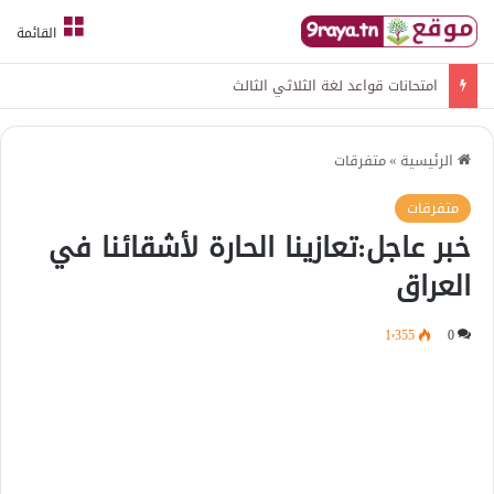
القائمة
امتحانات جميع المواد الثلاثي الثالث سنة رابعة
الرئيسية
»
متفرقات
متفرقات
خبر عاجل:تعازينا الحارة لأشقائنا في
العراق
1٬355
0