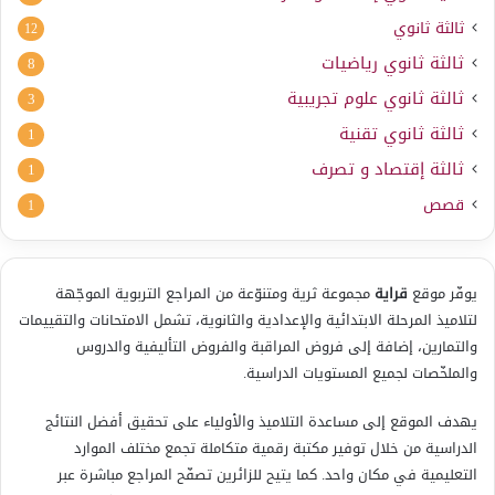
ثالثة ثانوي
12
ثالثة ثانوي رياضيات
8
ثالثة ثانوي علوم تجريبية
3
ثالثة ثانوي تقنية
1
ثالثة إقتصاد و تصرف
1
قصص
1
يوفّر موقع
قراية
مجموعة ثرية ومتنوّعة من المراجع التربوية الموجّهة
لتلاميذ المرحلة الابتدائية والإعدادية والثانوية، تشمل الامتحانات والتقييمات
والتمارين، إضافة إلى فروض المراقبة والفروض التأليفية والدروس
والملخّصات لجميع المستويات الدراسية.
يهدف الموقع إلى مساعدة التلاميذ والأولياء على تحقيق أفضل النتائج
الدراسية من خلال توفير مكتبة رقمية متكاملة تجمع مختلف الموارد
التعليمية في مكان واحد. كما يتيح للزائرين تصفّح المراجع مباشرة عبر