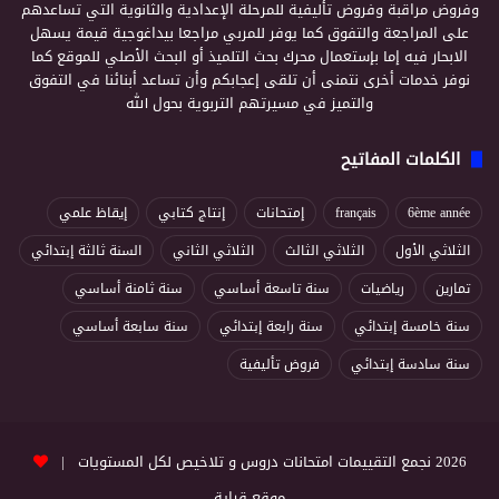
وفروض مراقبة وفروض تأليفية للمرحلة الإعدادية والثانوية التي تساعدهم
على المراجعة والتفوق كما يوفر للمربي مراجعا بيداغوجية قيمة يسهل
الابحار فيه إما بإستعمال محرك بحث التلميذ أو البحث الأصلي للموقع كما
نوفر خدمات أخرى نتمنى أن تلقى إعجابكم وأن تساعد أبنائنا في التفوق
والتميز في مسيرتهم التربوية بحول الله
الكلمات المفاتيح
6ème année
français
إمتحانات
إنتاج كتابي
إيقاظ علمي
الثلاثي الأول
الثلاثي الثالث
الثلاثي الثاني
السنة ثالثة إبتدائي
تمارين
رياضيات
سنة تاسعة أساسي
سنة ثامنة أساسي
سنة خامسة إبتدائي
سنة رابعة إبتدائي
سنة سابعة أساسي
سنة سادسة إبتدائي
فروض تأليفية
2026 نجمع التقييمات امتحانات دروس و تلاخيص لكل المستويات |
موقع قراية