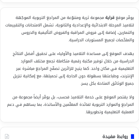
يوفّر موقع
قراية
مجموعة ثرية ومتنوّعة من المراجع التربوية الموجّهة
لتلاميذ المرحلة الابتدائية والإعدادية والثانوية، تشمل الامتحانات والتقييمات
والتمارين، إضافة إلى فروض المراقبة والفروض التأليفية والدروس
والملخّصات لجميع المستويات الدراسية.
يهدف الموقع إلى مساعدة التلاميذ والأولياء على تحقيق أفضل النتائج
الدراسية من خلال توفير مكتبة رقمية متكاملة تجمع مختلف الموارد
التعليمية في مكان واحد. كما يتيح للزائرين تصفّح المراجع مباشرة عبر
الإنترنت، وطباعتها بسهولة دون الحاجة إلى تحميلها، مع إمكانية تنزيل
جميع الوثائق المتاحة بكل يسر.
ولا يقتصر الموقع على خدمة التلاميذ فحسب، بل يوفّر أيضاً مجموعة من
المراجع والموارد التربوية لفائدة المعلّمين والأساتذة، بما يساهم في دعم
العملية التعليمية وتطويرها.
روابط مفيدة