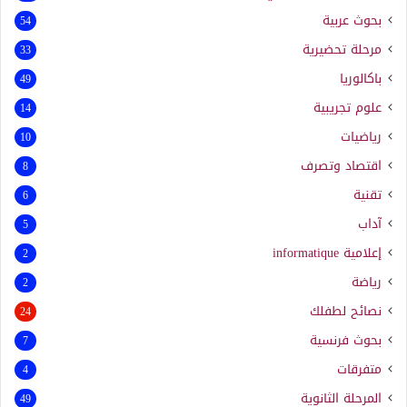
بحوث عربية
54
مرحلة تحضيرية
33
باكالوريا
49
علوم تجريبية
14
رياضيات
10
اقتصاد وتصرف
8
تقنية
6
آداب
5
إعلامية
informatique
2
رياضة
2
نصائح لطفلك
24
بحوث فرنسية
7
متفرقات
4
المرحلة الثانوية
49