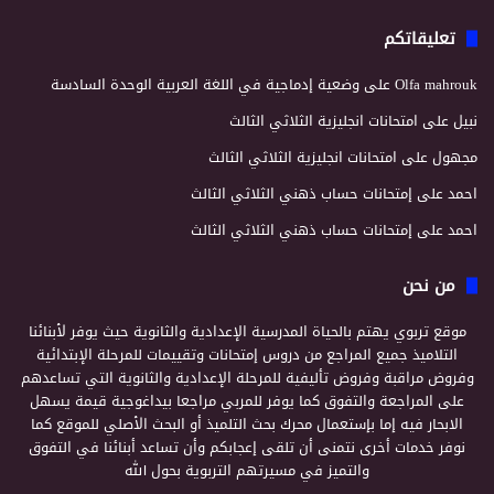
تعليقاتكم
Olfa mahrouk
على
وضعية إدماجية في اللغة العربية الوحدة السادسة
نبيل
على
امتحانات انجليزية الثلاثي الثالث
مجهول
على
امتحانات انجليزية الثلاثي الثالث
احمد
على
إمتحانات حساب ذهني الثلاثي الثالث
احمد
على
إمتحانات حساب ذهني الثلاثي الثالث
من نحن
موقع تربوي يهتم بالحياة المدرسية الإعدادية والثانوية حيث يوفر لأبنائنا
التلاميذ جميع المراجع من دروس إمتحانات وتقييمات للمرحلة الإبتدائية
وفروض مراقبة وفروض تأليفية للمرحلة الإعدادية والثانوية التي تساعدهم
على المراجعة والتفوق كما يوفر للمربي مراجعا بيداغوجية قيمة يسهل
الابحار فيه إما بإستعمال محرك بحث التلميذ أو البحث الأصلي للموقع كما
نوفر خدمات أخرى نتمنى أن تلقى إعجابكم وأن تساعد أبنائنا في التفوق
والتميز في مسيرتهم التربوية بحول الله