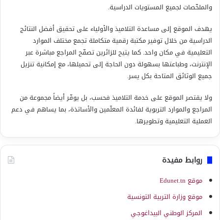
والملخّصات لجميع المستويات الدراسية.
يهدف الموقع إلى مساعدة التلاميذ والأولياء على تحقيق أفضل النتائج
الدراسية من خلال توفير مكتبة رقمية متكاملة تجمع مختلف الموارد
التعليمية في مكان واحد. كما يتيح للزائرين تصفّح المراجع مباشرة عبر
الإنترنت، وطباعتها بسهولة دون الحاجة إلى تحميلها، مع إمكانية تنزيل
جميع الوثائق المتاحة بكل يسر.
ولا يقتصر الموقع على خدمة التلاميذ فحسب، بل يوفّر أيضاً مجموعة من
المراجع والموارد التربوية لفائدة المعلّمين والأساتذة، بما يساهم في دعم
العملية التعليمية وتطويرها.
روابط مفيدة
موقع Edunet.tn
موقع وزارة التربية التونسية
المركز الوطني البيداغوجي