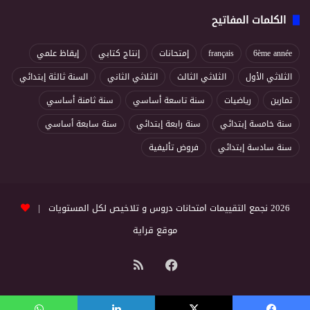
الكلمات المفاتيح
6ème année
français
إمتحانات
إنتاج كتابي
إيقاظ علمي
الثلاثي الأول
الثلاثي الثالث
الثلاثي الثاني
السنة ثالثة إبتدائي
تمارين
رياضيات
سنة تاسعة أساسي
سنة ثامنة أساسي
سنة خامسة إبتدائي
سنة رابعة إبتدائي
سنة سابعة أساسي
سنة سادسة إبتدائي
فروض تأليفية
2026 نجمع التقييمات امتحانات دروس و تلاخيص لكل المستويات |
موقع قراية
فيسبوك
ملخص
الموقع