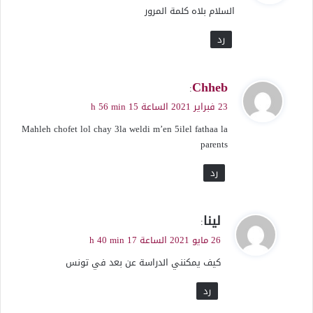
السلام بلاه كلمة المرور
ل
رد
ي
Chheb
:
ق
23 فبراير 2021 الساعة 15 h 56 min
و
Mahleh chofet lol chay 3la weldi m’en 5ilel fathaa la
ل
parents
رد
ي
لينا
:
ق
26 مايو 2021 الساعة 17 h 40 min
و
كيف يمكنني الدراسة عن بعد في تونس
ل
رد