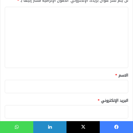
لن يتم نشر عنوان بريدك الإلكتروني.
الحقول الإلزامية مشار إليها بـ
*
ا
ل
ت
ع
ل
ي
ق
*
الاسم
*
البريد الإلكتروني
*
الموقع الإلكتروني
فيسبوك
‫X
لينكدإن
واتساب