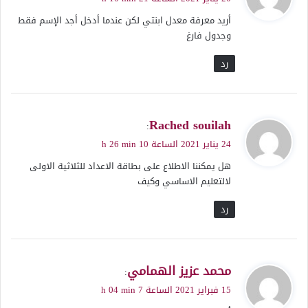
و
أريد معرفة معدل ابنتي لكن عندما أدخل أجد الإسم فقط
ل
وجدول فارغ
رد
ي
Rached souilah
:
ق
24 يناير 2021 الساعة 10 h 26 min
و
هل يمكننا الاطلاع على بطاقة الاعداد للثلاثية الاولى
ل
لالتعليم الاساسي وكيف
رد
ي
محمد عزيز الهمامي
:
ق
15 فبراير 2021 الساعة 7 h 04 min
و