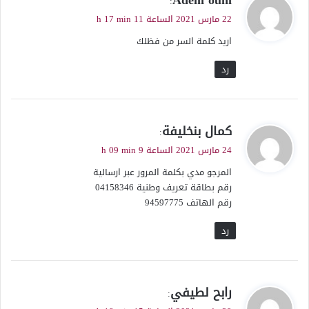
Adem ouni
:
ق
22 مارس 2021 الساعة 11 h 17 min
و
اريد كلمة السر من فظلك
ل
رد
ي
كمال بنخليفة
:
ق
24 مارس 2021 الساعة 9 h 09 min
و
المرجو مدي بكلمة المرور عبر ارسالية
ل
رقم بطاقة تعريف وطنية 04158346
رقم الهاتف 94597775
رد
ي
رابح لطيفي
:
ق