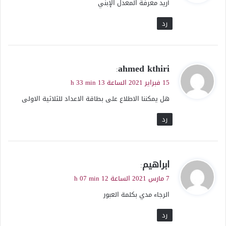
أريد معرفة المعدل الإبني
ل
رد
ي
ahmed kthiri
:
ق
15 فبراير 2021 الساعة 13 h 33 min
و
هل يمكننا الاطلاع على بطاقة الاعداد للثلاثية الاولى
ل
رد
ي
ابراهيم
:
ق
7 مارس 2021 الساعة 12 h 07 min
و
الرجاء مدي بكلمة العبور
ل
رد