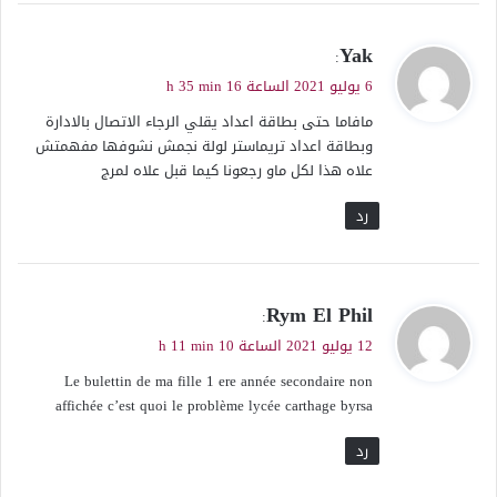
ي
Yak
:
ق
6 يوليو 2021 الساعة 16 h 35 min
و
مافاما حتى بطاقة اعداد يقلي الرجاء الاتصال بالادارة
ل
وبطاقة اعداد تريماستر لولة نجمش نشوفها مفهمتش
علاه هذا لكل ماو رجعونا كيما قبل علاه لمرج
رد
ي
Rym El Phil
:
ق
12 يوليو 2021 الساعة 10 h 11 min
و
Le bulettin de ma fille 1 ere année secondaire non
ل
affichée c’est quoi le problème lycée carthage byrsa
رد