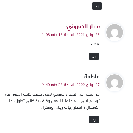
رد
ي
منيار الحمروني
:
ق
28 يونيو 2021 الساعة 13 h 08 min
و
ههه
ل
رد
ي
فاطمة
:
ق
27 يونيو 2022 الساعة 23 h 40 min
و
لم اتمكن من الدخول للموقع لانني نسيت كلمة العبور اثناء
ل
ترسيم ابني …ماذا عليا العمل وكيف يظكنني تجاوز هذا
الاشكال ؟ انتظر إجابة رجاء . وشكرا .
رد