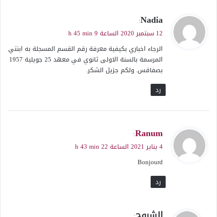
ي
Nadia
:
ق
12 سبتمبر 2020 الساعة 9 h 45 min
و
الرجاء اخباري بكيفية معرفة رقم القسم المسجلة به ابنتي
ل
المرسمة بالسنة الاولى ثانوي في معهد 25 جويلية 1957
بصفاقس. ولكم جزيل الشكر.
رد
ي
Ranum
:
ق
4 يناير 2021 الساعة 22 h 43 min
و
Bonjourd
ل
رد
ي
الشبوح
: