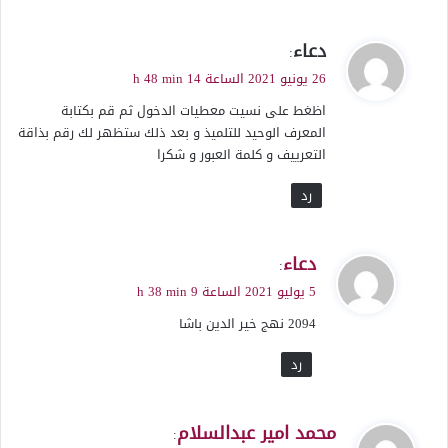
ي
دعاء
:
ق
26 يونيو 2021 الساعة 14 h 48 min
و
اظغط على نسيت معطيات الدخول ثم قم بكتابة
ل
المعرف الوحيد للتلميذ و بعد ذلك ستظهر لك رقم بذاقة
التعرييف و كلمة العبور و شكرا
رد
ي
دعاء
:
ق
5 يوليو 2021 الساعة 9 h 38 min
و
2094 نهج خير الدين باشا
ل
رد
ي
محمد امير عبدالسلام
: