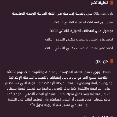
تعليقاتكم
Olfa mahrouk
على
وضعية إدماجية في اللغة العربية الوحدة السادسة
نبيل
على
امتحانات انجليزية الثلاثي الثالث
مجهول
على
امتحانات انجليزية الثلاثي الثالث
احمد
على
إمتحانات حساب ذهني الثلاثي الثالث
احمد
على
إمتحانات حساب ذهني الثلاثي الثالث
من نحن
موقع تربوي يهتم بالحياة المدرسية الإعدادية والثانوية حيث يوفر لأبنائنا
التلاميذ جميع المراجع من دروس إمتحانات وتقييمات للمرحلة الإبتدائية
وفروض مراقبة وفروض تأليفية للمرحلة الإعدادية والثانوية التي تساعدهم
على المراجعة والتفوق كما يوفر للمربي مراجعا بيداغوجية قيمة يسهل
الابحار فيه إما بإستعمال محرك بحث التلميذ أو البحث الأصلي للموقع كما
نوفر خدمات أخرى نتمنى أن تلقى إعجابكم وأن تساعد أبنائنا في التفوق
والتميز في مسيرتهم التربوية بحول الله