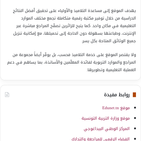
يهدف الموقع إلى مساعدة التلاميذ والأولياء على تحقيق أفضل النتائج
الدراسية من خلال توفير مكتبة رقمية متكاملة تجمع مختلف الموارد
التعليمية في مكان واحد. كما يتيح للزائرين تصفّح المراجع مباشرة عبر
الإنترنت، وطباعتها بسهولة دون الحاجة إلى تحميلها، مع إمكانية تنزيل
جميع الوثائق المتاحة بكل يسر.
ولا يقتصر الموقع على خدمة التلاميذ فحسب، بل يوفّر أيضاً مجموعة من
المراجع والموارد التربوية لفائدة المعلّمين والأساتذة، بما يساهم في دعم
العملية التعليمية وتطويرها.
روابط مفيدة
موقع Edunet.tn
موقع وزارة التربية التونسية
المركز الوطني البيداغوجي
الفضاء الرقمي للمراجعة والتدارك