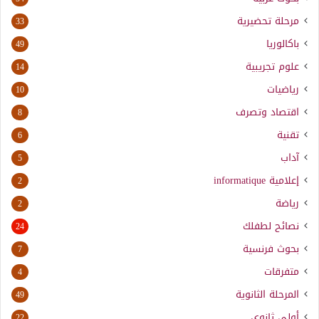
مرحلة تحضيرية
33
باكالوريا
49
علوم تجريبية
14
رياضيات
10
اقتصاد وتصرف
8
تقنية
6
آداب
5
إعلامية
informatique
2
رياضة
2
نصائح لطفلك
24
بحوث فرنسية
7
متفرقات
4
المرحلة الثانوية
49
أولى ثانوي
22