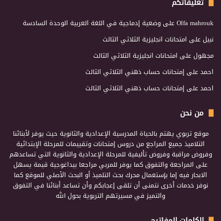
تعليقاتكم
Olfa mahrouk
على
وضعية إدماجية في اللغة العربية الوحدة السادسة
نبيل
على
امتحانات انجليزية الثلاثي الثالث
مجهول
على
امتحانات انجليزية الثلاثي الثالث
احمد
على
إمتحانات حساب ذهني الثلاثي الثالث
احمد
على
إمتحانات حساب ذهني الثلاثي الثالث
من نحن
موقع تربوي يهتم بالحياة المدرسية الإعدادية والثانوية حيث يوفر لأبنائنا
التلاميذ جميع المراجع من دروس إمتحانات وتقييمات للمرحلة الإبتدائية
وفروض مراقبة وفروض تأليفية للمرحلة الإعدادية والثانوية التي تساعدهم
على المراجعة والتفوق كما يوفر للمربي مراجعا بيداغوجية قيمة يسهل
الابحار فيه إما بإستعمال محرك بحث التلميذ أو البحث الأصلي للموقع كما
نوفر خدمات أخرى نتمنى أن تلقى إعجابكم وأن تساعد أبنائنا في التفوق
والتميز في مسيرتهم التربوية بحول الله
الكلمات المفاتيح