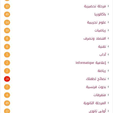
مرحلة تحضيرية
33
باكالوريا
49
علوم تجريبية
14
رياضيات
10
اقتصاد وتصرف
8
تقنية
6
آداب
5
إعلامية
informatique
2
رياضة
2
نصائح لطفلك
24
بحوث فرنسية
7
متفرقات
4
المرحلة الثانوية
49
أولى ثانوي
22