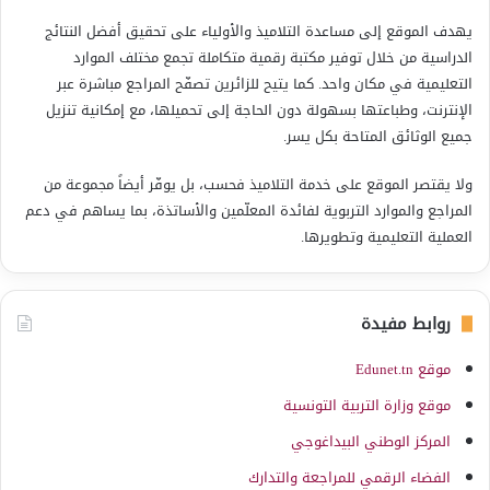
يهدف الموقع إلى مساعدة التلاميذ والأولياء على تحقيق أفضل النتائج
الدراسية من خلال توفير مكتبة رقمية متكاملة تجمع مختلف الموارد
التعليمية في مكان واحد. كما يتيح للزائرين تصفّح المراجع مباشرة عبر
الإنترنت، وطباعتها بسهولة دون الحاجة إلى تحميلها، مع إمكانية تنزيل
جميع الوثائق المتاحة بكل يسر.
ولا يقتصر الموقع على خدمة التلاميذ فحسب، بل يوفّر أيضاً مجموعة من
المراجع والموارد التربوية لفائدة المعلّمين والأساتذة، بما يساهم في دعم
العملية التعليمية وتطويرها.
روابط مفيدة
موقع Edunet.tn
موقع وزارة التربية التونسية
المركز الوطني البيداغوجي
الفضاء الرقمي للمراجعة والتدارك