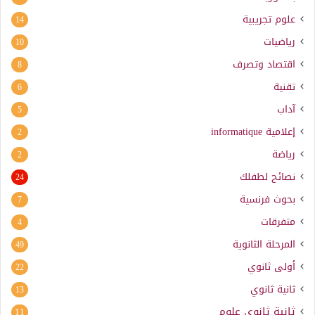
علوم تجريبية
14
رياضيات
10
اقتصاد وتصرف
8
تقنية
6
آداب
5
إعلامية
informatique
2
رياضة
2
نصائح لطفلك
24
بحوث فرنسية
7
متفرقات
4
المرحلة الثانوية
49
أولى ثانوي
22
ثانية ثانوي
13
ثانية ثانوي علوم
11