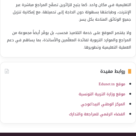
التعليمية في مكان واحد. كما يتيح للزائرين تصفّح المراجع مباشرة عبر
الإنترنت، وطباعتها بسهولة دون الحاجة إلى تحميلها، مع إمكانية تنزيل
جميع الوثائق المتاحة بكل يسر.
ولا يقتصر الموقع على خدمة التلاميذ فحسب، بل يوفّر أيضاً مجموعة من
المراجع والموارد التربوية لفائدة المعلّمين والأساتذة، بما يساهم في دعم
العملية التعليمية وتطويرها.
روابط مفيدة
موقع Edunet.tn
موقع وزارة التربية التونسية
المركز الوطني البيداغوجي
الفضاء الرقمي للمراجعة والتدارك