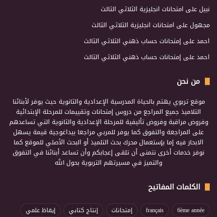
نبيل
على
امتحانات انجليزية الثلاثي الثالث
مجهول
على
امتحانات انجليزية الثلاثي الثالث
احمد
على
إمتحانات حساب ذهني الثلاثي الثالث
احمد
على
إمتحانات حساب ذهني الثلاثي الثالث
من نحن
موقع تربوي يهتم بالحياة المدرسية الإعدادية والثانوية حيث يوفر لأبنائنا
التلاميذ جميع المراجع من دروس إمتحانات وتقييمات للمرحلة الإبتدائية
وفروض مراقبة وفروض تأليفية للمرحلة الإعدادية والثانوية التي تساعدهم
على المراجعة والتفوق كما يوفر للمربي مراجعا بيداغوجية قيمة يسهل
الابحار فيه إما بإستعمال محرك بحث التلميذ أو البحث الأصلي للموقع كما
نوفر خدمات أخرى نتمنى أن تلقى إعجابكم وأن تساعد أبنائنا في التفوق
والتميز في مسيرتهم التربوية بحول الله
الكلمات المفاتيح
6ème année
français
إمتحانات
إنتاج كتابي
إيقاظ علمي