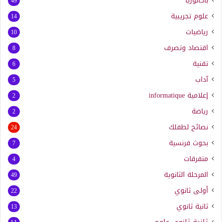
باكالوريا
49
علوم تجريبية
14
رياضيات
10
اقتصاد وتصرف
8
تقنية
6
آداب
5
إعلامية
informatique
2
رياضة
2
نصائح لطفلك
24
بحوث فرنسية
7
متفرقات
4
المرحلة الثانوية
49
أولى ثانوي
22
ثانية ثانوي
13