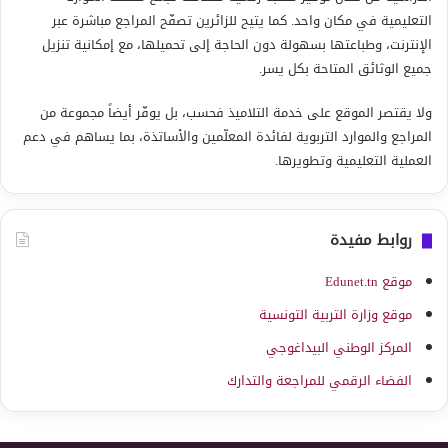
التعليمية في مكان واحد. كما يتيح للزائرين تصفّح المراجع مباشرة عبر
الإنترنت، وطباعتها بسهولة دون الحاجة إلى تحميلها، مع إمكانية تنزيل
جميع الوثائق المتاحة بكل يسر.
ولا يقتصر الموقع على خدمة التلاميذ فحسب، بل يوفّر أيضاً مجموعة من
المراجع والموارد التربوية لفائدة المعلّمين والأساتذة، بما يساهم في دعم
العملية التعليمية وتطويرها.
روابط مفيدة
موقع Edunet.tn
موقع وزارة التربية التونسية
المركز الوطني البيداغوجي
الفضاء الرقمي للمراجعة والتدارك