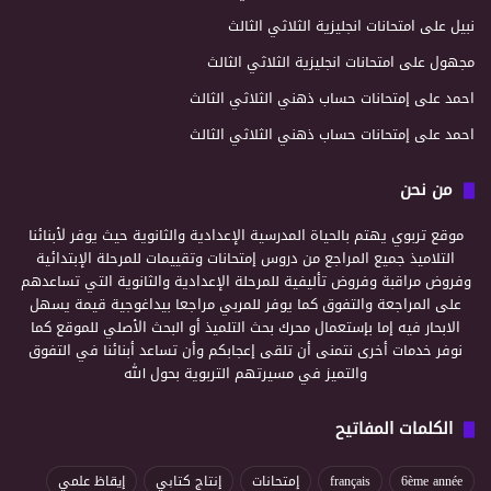
نبيل
على
امتحانات انجليزية الثلاثي الثالث
مجهول
على
امتحانات انجليزية الثلاثي الثالث
احمد
على
إمتحانات حساب ذهني الثلاثي الثالث
احمد
على
إمتحانات حساب ذهني الثلاثي الثالث
من نحن
موقع تربوي يهتم بالحياة المدرسية الإعدادية والثانوية حيث يوفر لأبنائنا
التلاميذ جميع المراجع من دروس إمتحانات وتقييمات للمرحلة الإبتدائية
وفروض مراقبة وفروض تأليفية للمرحلة الإعدادية والثانوية التي تساعدهم
على المراجعة والتفوق كما يوفر للمربي مراجعا بيداغوجية قيمة يسهل
الابحار فيه إما بإستعمال محرك بحث التلميذ أو البحث الأصلي للموقع كما
نوفر خدمات أخرى نتمنى أن تلقى إعجابكم وأن تساعد أبنائنا في التفوق
والتميز في مسيرتهم التربوية بحول الله
الكلمات المفاتيح
6ème année
français
إمتحانات
إنتاج كتابي
إيقاظ علمي