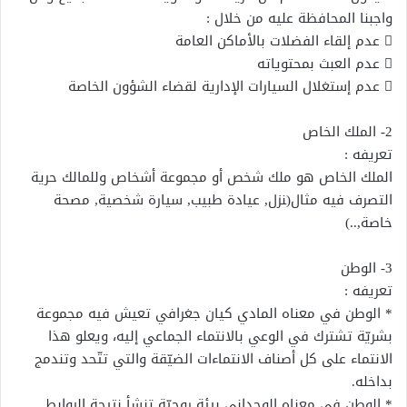
واﺟﺒﻨﺎ اﻟﻤﺤﺎﻓﻈﺔ ﻋﻠﻴﻪ ﻣﻦ ﺧﻼل :
 ﻋﺪم إﻟﻘﺎء اﻟﻔﻀﻼت ﺑﺎﻷﻣﺎﻛﻦ اﻟﻌﺎﻣﺔ
 ﻋﺪم اﻟﻌﺒﺚ ﺑﻤﺤﺘﻮﻳﺎﺗﻪ
 ﻋﺪم إﺳﺘﻐﻼل اﻟﺴﻴﺎرات اﻹدارﻳﺔ ﻟﻘﻀﺎء اﻟﺸﺆون اﻟﺨﺎﺻﺔ
2- اﻟﻤﻠﻚ اﻟﺨﺎص
تعريفه :
اﻟﻤﻠﻚ اﻟﺨﺎص ﻫﻮ ﻣﻠﻚ ﺷﺨﺺ أو ﻣﺠﻤﻮﻋﺔ أﺷﺨﺎص وﻟﻠﻤﺎﻟﻚ ﺣﺮﻳﺔ
اﻟﺘﺼﺮف ﻓﻴﻪ ﻣﺜﺎل(ﻨﺰل, ﻋﻴﺎدة ﻃﺒﻴﺐ, ﺳﻴﺎرة ﺷﺨﺼﻴﺔ, ﻣﺼﺤﺔ
ﺧﺎﺻﺔ,..)
3- الوطن
تعريفه :
* الوطن في معناه المادي كيان جغرافي تعيش فيه مجموعة
بشريّة تشترك في الوعي بالانتماء الجماعي إليه، ويعلو هذا
الانتماء على كل أصناف الانتماءات الضيّقة والتي تتّحد وتندمج
بداخله.
* الوطن في معناه الوجداني بيئة روحيّة تنشأ نتيجة الروابط