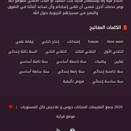
الابحار فيه إما بإستعمال محرك بحث التلميذ أو البحث الأصلي للموقع كما
نوفر خدمات أخرى نتمنى أن تلقى إعجابكم وأن تساعد أبنائنا في التفوق
والتميز في مسيرتهم التربوية بحول الله
الكلمات المفاتيح
6ème année
français
إمتحانات
إنتاج كتابي
إيقاظ علمي
الثلاثي الأول
الثلاثي الثالث
الثلاثي الثاني
السنة ثالثة إبتدائي
تمارين
رياضيات
سنة تاسعة أساسي
سنة ثامنة أساسي
سنة خامسة إبتدائي
سنة رابعة إبتدائي
سنة سابعة أساسي
سنة سادسة إبتدائي
فروض تأليفية
2026 نجمع التقييمات امتحانات دروس و تلاخيص لكل المستويات |
موقع قراية
فيسبوك
ملخص