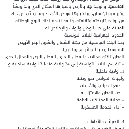
العاطفيّة والوجدانيّة بالأرض باعتبارها المكان الذي ولد ونشأ
وكبر فيه الإنسان، وباعتبارها موطن الأجداد وما يترتّب عن ذلك
من روابط تاريخيّة وثقافيّة، وتنمو نتيجة لذلك الروح الوطنيّة
المبنيّة على حبّ الوطن والولاء والإخلاص له.
الحدود الجغرافية للبلاد التونسية
ﻳﺤﺪّ اﻟﺒﻼد اﻟﺘﻮﻧﺴﻴﺔ ﻣﻦ ﺟﻬﺔ اﻟﺸﻤﺎل واﻟﺸﺮق اﻟﺒﺤﺮ اﻷﺑﻴﺾ
اﻟﻤﺘﻮﺳﻂ وﻏﺮﺑﺎ اﻟﺠﺰاﺋﺮ وﺟﻨﻮﺑﺎ ﻟﻴﺒﻴﺎ
ﻟﻠﻮﻃﻦ ثلاثة ﻣﺠﺎﻻت : اﻟﻤﺠﺎل اﻟﺒﺤﺮي, اﻟﻤﺠﺎل اﻟﺒﺮي واﻟﻤﺠﺎل اﻟﺠﻮي
– ﺗﻨﻘﺴﻢ اﻟﺒﻼد اﻟﺘﻮﻧﺴﻴﺔ إﻟﻰ 24 وﻻﻳﺔ ﻣﻨﻬﺎ 13 وﻻﻳﺔ ﺳﺎﺣﻠﻴﺔ و
11 وﻻﻳﺔ داﺧﻠﻴﺔ
واﺟﺒﺎت اﻟﻤﻮاﻃﻦ ﻧﺤﻮ وﻃﻨﻪ
– دفع اﻟﻀﺮاﺋﺐ واﻷداءات
– ﺣﺐ اﻟﻮﻃﻦ واﻻﻋﺘﺰاز ﺑﻪ
– ﺣﻤﺎﻳﺔ اﻟﻤﻤﺘﻠﻜﺎت اﻟﻌﺎﻣﺔ
– أداء اﻟﺨﺪﻣﺔ اﻟﻌﺴﻜﺮﻳﺔ
4- اﻟﻀﺮاﺋﺐ والأداءات
تعريف الضريبة: هي مُساهمة ماليّة إلزاميّة يتمُّ فرضها على