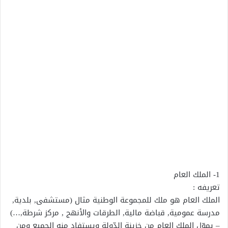
1- اﻟﻤﻠﻚ العام
تعريفه :
الملك العام ﻫﻮ ﻣﻠﻚ ﻟﻠﻤﺠﻤﻮﻋﺔ اﻟﻮﻃﻨﻴﺔ ﻣﺜﺎل (ﻣﺴﺘﺸﻔﻰ, ﺑﻠﺪﻳﺔ,
ﻣﺪرﺳﺔ ﻋﻤﻮﻣﻴﺔ, ﻗﺒﺎﺿﺔ ﻣﺎﻟﻴﺔ, اﻟﻄﺮﻗﺎت واﻷﻧﻬﺞ , ﻣﺮﻛﺰ ﺷﺮﻃﺔ,…)
– ﻳﻤﻮّل الملك العام ﻣﻦ ﺧﺰﻳﻨﺔ اﻟﺪّوﻟﺔ وﻳﺴﺘﻔﺎد ﻣﻨﻪ اﻟﺠﻤﻴﻊ وﻣﻦ