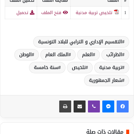
#
الملف
معاينة الملف
تحميل الملف
1
تلخيص تربية مدنية
فتح الملف
تحميل
التقسيم الإداري و الترابي للبلاد التونسية
الظرائب
العلم
الملك العام
الوطن
تربية مدنية
تلخيص
سنة خامسة
ﺷﻌﺎر اﻟﺠﻤﻬﻮرﻳﺔ
ڤايبر
مشاركة عبر البريد
طباعة
مقالات ذات صلة