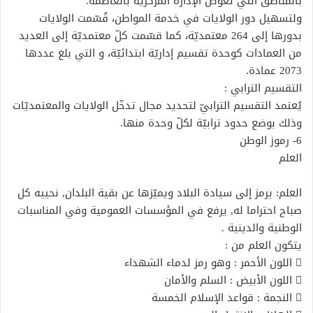
بالمناطق الّتي تعوّض الإدارة المركزيّة بالعاصمة.
ولتسهيل دور الولايات في خدمة المواطن، قُسّمت الولايات
بدورها إلى 264 معتمديّة، كما قسّمت كلّ معتمديّة إلى العديد
من العمادات كوحدة تقسيم إداريّة ابتدائيّة، و التي بلغ عددها
2073 عمادة.
التقسيم الترابي :
يُعتمد التقسيم الترابيّ لتحديد مجال تدخّل الولايات والمعتمديّات
وذلك بوضع حدود ترابيّة لكلّ وحدة منها.
6- رموز الوطن
العلم
العلم: ﻳﺮﻣﺰ إﻟﻰ ﺳﻴﺎدة اﻟﺒﻼد وﻳﻤﻴّﺰﻫﺎ ﻋﻦ ﺑﻘﻴﺔ اﻟﺒﻠﺪان, ﻧﺤﻴﻴﻪ ﻛﻞ
ﺻﺒﺎح اﺣﺘﺮاﻣﺎ ﻟﻪ, ﻳﺮﻓﻊ ﻓﻲ اﻟﻤﺆﺳﺴﺎت اﻟﻌﻤﻮﻣﻴﺔ وﻓﻲ اﻟﻤﻨﺎﺳﺒﺎت
اﻟﻮﻃﻨﻴﺔ واﻟﺪﻳﻨﻴﺔ .
ﻳﺘﻜﻮن اﻟﻌﻠﻢ ﻣﻦ :
 اﻟﻠﻮن اﻷﺣﻤﺮ : وﻫﻮ رﻣﺰ ﻟﺪﻣﺎء اﻟﺸﻬﺪاء
 اﻟﻠﻮن اﻷﺑﻴﺾ : اﻟﺴﻠﻢ واﻷﻣﺎن
 اﻟﻨﺠﻤﺔ : ﻗﻮاﻋﺪ اﻹﺳﻼم اﻟﺨﻤﺴﺔ