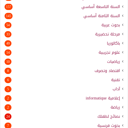
السنة التاسعة أساسي
157
السنة الثامنة أساسي
145
بحوث عربية
54
مرحلة تحضيرية
33
باكالوريا
49
علوم تجريبية
14
رياضيات
10
اقتصاد وتصرف
8
تقنية
6
آداب
5
إعلامية
informatique
2
رياضة
2
نصائح لطفلك
24
بحوث فرنسية
7