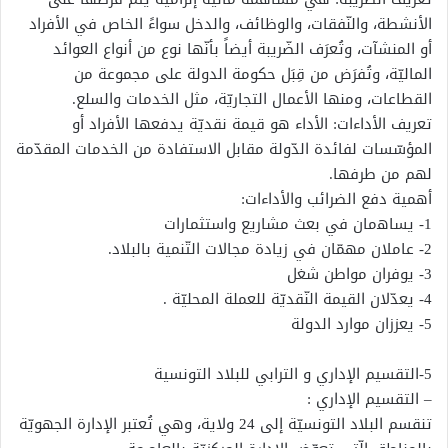
الأنشطة، والنّفقات، والوظائف، والدخل سواءً الخاص في الأفراد
أو المنشآت، وتُعرَف الضّريبة أيضاً بأنّها نوع من أنواع العوائد
الماليّة، وتُفرَض من قِبَل حكومة الدولة على مجموعة من
القطاعات، ومنها الأعمال التجاريّة، مثل الخدمات والسلع.
تعريف الأداءات: الأداء هو قيمة نقديّة يدفعها الأفراد أو
المؤسّسات لفائدة الدّولة مقابل الاستفادة من الخدمات المقدّمة
لهم من طرفها.
أﻫﻤﻴﺔ دﻓﻊ اﻟﻀﺮاﺋﺐ واﻷداءات:
1- يساﻫمان ﻓﻲ ﺑﻌﺚ ﻣﺸﺎرﻳﻊ واﺳﺘﺜﻤﺎرات
2- عاملان مهمّان في زيادة مجالات التّنمية بالبلاد.
3- يوﻓﺮان ﻣﻮاﻃﻦ ﺷﻐﻞ
4- يعدّلان القيمة النّقديّة للعملة المحليّة .
5- يعززان ﻣﻮارد اﻟﺪوﻟﺔ
5-التقسيم الإداري و الترابي للبلاد التونسية
– التقسيم الإداري :
تنقسم البلاد التونسيّة إلى 24 ولاية، وهي تُعتبر الإدارة الجهويّة