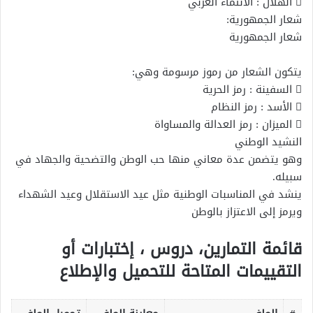
 اﻟﻬﻼل : اﻻﻧﺘﻤﺎء اﻟﻌﺮﺑﻲ
ﺷﻌﺎر اﻟﺠﻤﻬﻮرﻳﺔ:
ﺷﻌﺎر اﻟﺠﻤﻬﻮرﻳﺔ
ﻳﺘﻜﻮن اﻟﺸﻌﺎر ﻣﻦ رﻣﻮز ﻣﺮﺳﻮﻣﺔ وﻫﻲ:
 اﻟﺴﻔﻴﻨﺔ : رﻣﺰ اﻟﺤﺮﻳﺔ
 اﻷﺳﺪ : رﻣﺰ اﻟﻨﻈﺎم
 اﻟﻤﻴﺰان : رﻣﺰ اﻟﻌﺪاﻟﺔ واﻟﻤﺴﺎواة
اﻟﻨﺸﻴﺪ اﻟﻮﻃﻨﻲ
وﻫﻮ ﻳﺘﻀﻤﻦ ﻋﺪة ﻣﻌﺎﻧﻲ ﻣﻨﻬﺎ ﺣﺐ اﻟﻮﻃﻦ واﻟﺘﻀﺤﻴﺔ واﻟﺠﻬﺎد ﻓﻲ
ﺳﺒﻴﻠﻪ.
ينشد ﻓﻲ اﻟﻤﻨﺎﺳﺒﺎت اﻟﻮﻃﻨﻴﺔ ﻣﺜﻞ ﻋﻴﺪ اﻻﺳﺘﻘﻼل وﻋﻴﺪ اﻟﺸﻬﺪاء
وﻳﺮﻣﺰ إﻟﻰ اﻻﻋﺘﺰاز ﺑﺎﻟﻮﻃﻦ
قائمة التمارين، دروس ، إختبارات أو
التقييمات المتاحة للتحميل والإطلاع