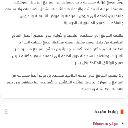
يوفّر موقع
قراية
مجموعة ثرية ومتنوّعة من المراجع التربوية الموجّهة
لتلاميذ المرحلة الابتدائية والإعدادية والثانوية، تشمل الامتحانات والتقييمات
والتمارين، إضافة إلى فروض المراقبة والفروض التأليفية والدروس
والملخّصات لجميع المستويات الدراسية.
يهدف الموقع إلى مساعدة التلاميذ والأولياء على تحقيق أفضل النتائج
الدراسية من خلال توفير مكتبة رقمية متكاملة تجمع مختلف الموارد
التعليمية في مكان واحد. كما يتيح للزائرين تصفّح المراجع مباشرة عبر
الإنترنت، وطباعتها بسهولة دون الحاجة إلى تحميلها، مع إمكانية تنزيل
جميع الوثائق المتاحة بكل يسر.
ولا يقتصر الموقع على خدمة التلاميذ فحسب، بل يوفّر أيضاً مجموعة من
المراجع والموارد التربوية لفائدة المعلّمين والأساتذة، بما يساهم في دعم
العملية التعليمية وتطويرها.
روابط مفيدة
موقع Edunet.tn