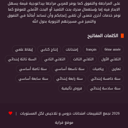
على المراجعة والتفوق كما يوفر للمربي مراجعا بيداغوجية قيمة يسهل
الابحار فيه إما بإستعمال محرك بحث التلميذ أو البحث الأصلي للموقع كما
نوفر خدمات أخرى نتمنى أن تلقى إعجابكم وأن تساعد أبنائنا في التفوق
والتميز في مسيرتهم التربوية بحول الله
الكلمات المفاتيح
6ème année
français
إمتحانات
إنتاج كتابي
إيقاظ علمي
الثلاثي الأول
الثلاثي الثالث
الثلاثي الثاني
السنة ثالثة إبتدائي
تمارين
رياضيات
سنة تاسعة أساسي
سنة ثامنة أساسي
سنة خامسة إبتدائي
سنة رابعة إبتدائي
سنة سابعة أساسي
سنة سادسة إبتدائي
فروض تأليفية
2026 نجمع التقييمات امتحانات دروس و تلاخيص لكل المستويات |
موقع قراية