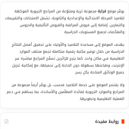
يوفّر موقع
قراية
مجموعة ثرية ومتنوّعة من المراجع التربوية الموجّهة
لتلاميذ المرحلة الابتدائية والإعدادية والثانوية، تشمل الامتحانات والتقييمات
والتمارين، إضافة إلى فروض المراقبة والفروض التأليفية والدروس
والملخّصات لجميع المستويات الدراسية.
يهدف الموقع إلى مساعدة التلاميذ والأولياء على تحقيق أفضل النتائج
الدراسية من خلال توفير مكتبة رقمية متكاملة تجمع مختلف الموارد
التعليمية في مكان واحد. كما يتيح للزائرين تصفّح المراجع مباشرة عبر
الإنترنت، وطباعتها بسهولة دون الحاجة إلى تحميلها، مع إمكانية تنزيل
جميع الوثائق المتاحة بكل يسر.
ولا يقتصر الموقع على خدمة التلاميذ فحسب، بل يوفّر أيضاً مجموعة من
المراجع والموارد التربوية لفائدة المعلّمين والأساتذة، بما يساهم في دعم
العملية التعليمية وتطويرها.
روابط مفيدة