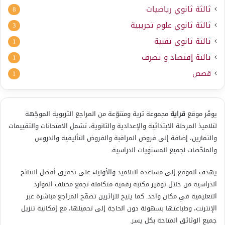
ثالثة ثانوي رياضيات
8
ثالثة ثانوي علوم تجريبية
3
ثالثة ثانوي تقنية
1
ثالثة إقتصاد و تصرف
1
قصص
1
يوفّر موقع
قراية
مجموعة ثرية ومتنوّعة من المراجع التربوية الموجّهة
لتلاميذ المرحلة الابتدائية والإعدادية والثانوية، تشمل الامتحانات والتقييمات
والتمارين، إضافة إلى فروض المراقبة والفروض التأليفية والدروس
والملخّصات لجميع المستويات الدراسية.
يهدف الموقع إلى مساعدة التلاميذ والأولياء على تحقيق أفضل النتائج
الدراسية من خلال توفير مكتبة رقمية متكاملة تجمع مختلف الموارد
التعليمية في مكان واحد. كما يتيح للزائرين تصفّح المراجع مباشرة عبر
الإنترنت، وطباعتها بسهولة دون الحاجة إلى تحميلها، مع إمكانية تنزيل
جميع الوثائق المتاحة بكل يسر.