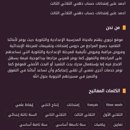
احمد
على
إمتحانات حساب ذهني الثلاثي الثالث
احمد
على
إمتحانات حساب ذهني الثلاثي الثالث
من نحن
موقع تربوي يهتم بالحياة المدرسية الإعدادية والثانوية حيث يوفر لأبنائنا
التلاميذ جميع المراجع من دروس إمتحانات وتقييمات للمرحلة الإبتدائية
وفروض مراقبة وفروض تأليفية للمرحلة الإعدادية والثانوية التي تساعدهم
على المراجعة والتفوق كما يوفر للمربي مراجعا بيداغوجية قيمة يسهل
الابحار فيه إما بإستعمال محرك بحث التلميذ أو البحث الأصلي للموقع كما
نوفر خدمات أخرى نتمنى أن تلقى إعجابكم وأن تساعد أبنائنا في التفوق
والتميز في مسيرتهم التربوية بحول الله
الكلمات المفاتيح
6ème année
français
إمتحانات
إنتاج كتابي
إيقاظ علمي
الثلاثي الأول
الثلاثي الثالث
الثلاثي الثاني
السنة ثالثة إبتدائي
تمارين
رياضيات
سنة تاسعة أساسي
سنة ثامنة أساسي