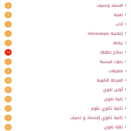
اقتصاد وتصرف
8
تقنية
6
آداب
5
إعلامية
informatique
2
رياضة
2
نصائح لطفلك
24
بحوث فرنسية
7
متفرقات
4
المرحلة الثانوية
49
أولى ثانوي
22
ثانية ثانوي
13
ثانية ثانوي علوم
11
ثانية ثانوي إقتصاد و تصرف
2
ثالثة ثانوي
12