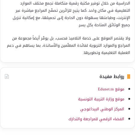
الدراسية من خلال توفير مكتبة رقمية متكاملة تجمع مختلف الموارد
التعليمية في مكان واحد. كما يتيح للزائرين تصفّح المراجع مباشرة عبر
الإنترنت، وطباعتها بسهولة دون الحاجة إلى تحميلها، مع إمكانية تنزيل
جميع الوثائق المتاحة بكل يسر.
ولا يقتصر الموقع على خدمة التلاميذ فحسب، بل يوفّر أيضاً مجموعة من
المراجع والموارد التربوية لفائدة المعلّمين والأساتذة، بما يساهم في دعم
العملية التعليمية وتطويرها.
روابط مفيدة
موقع Edunet.tn
موقع وزارة التربية التونسية
المركز الوطني البيداغوجي
الفضاء الرقمي للمراجعة والتدارك