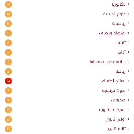
باكالوريا
49
علوم تجريبية
14
رياضيات
10
اقتصاد وتصرف
8
تقنية
6
آداب
5
إعلامية
informatique
2
رياضة
2
نصائح لطفلك
24
بحوث فرنسية
7
متفرقات
4
المرحلة الثانوية
49
أولى ثانوي
22
ثانية ثانوي
13