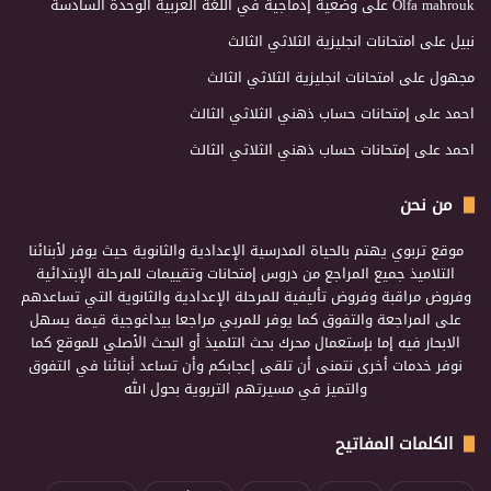
Olfa mahrouk
على
وضعية إدماجية في اللغة العربية الوحدة السادسة
نبيل
على
امتحانات انجليزية الثلاثي الثالث
مجهول
على
امتحانات انجليزية الثلاثي الثالث
احمد
على
إمتحانات حساب ذهني الثلاثي الثالث
احمد
على
إمتحانات حساب ذهني الثلاثي الثالث
من نحن
موقع تربوي يهتم بالحياة المدرسية الإعدادية والثانوية حيث يوفر لأبنائنا
التلاميذ جميع المراجع من دروس إمتحانات وتقييمات للمرحلة الإبتدائية
وفروض مراقبة وفروض تأليفية للمرحلة الإعدادية والثانوية التي تساعدهم
على المراجعة والتفوق كما يوفر للمربي مراجعا بيداغوجية قيمة يسهل
الابحار فيه إما بإستعمال محرك بحث التلميذ أو البحث الأصلي للموقع كما
نوفر خدمات أخرى نتمنى أن تلقى إعجابكم وأن تساعد أبنائنا في التفوق
والتميز في مسيرتهم التربوية بحول الله
الكلمات المفاتيح