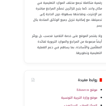
رقمية متكاملة تجمع مختلف الموارد التعليمية في
مكان واحد. كما يتيح للزائرين تصفّح المراجع مباشرة
عبر الإنترنت، وطباعتها بسهولة دون الحاجة إلى
تحميلها، مع إمكانية تنزيل جميع الوثائق المتاحة بكل
يسر.
ولا يقتصر الموقع على خدمة التلاميذ فحسب، بل يوفّر
أيضاً مجموعة من المراجع والموارد التربوية لفائدة
المعلّمين والأساتذة، بما يساهم في دعم العملية
التعليمية وتطويرها.
روابط مفيدة
موقع Edunet.tn
موقع وزارة التربية التونسية
المركز الوطني البيداغوجي