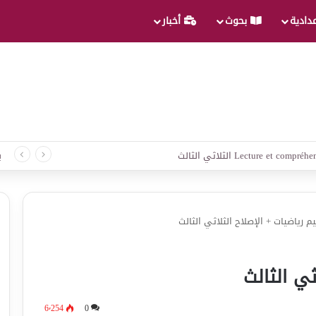
عدادية
بحوث
أخبار
 لغة الثلاثي الثالث
ب
م رياضيات + الإصلاح الثلاثي الثالث
ثي الثالث
6٬254
0