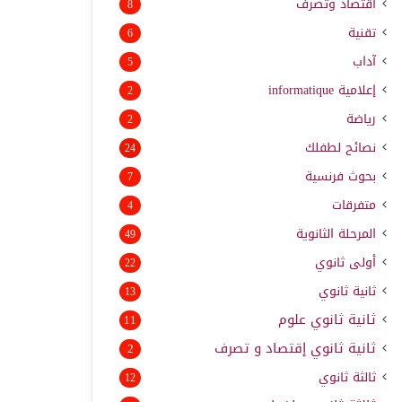
اقتصاد وتصرف
8
تقنية
6
آداب
5
إعلامية
informatique
2
رياضة
2
نصائح لطفلك
24
بحوث فرنسية
7
متفرقات
4
المرحلة الثانوية
49
أولى ثانوي
22
ثانية ثانوي
13
ثانية ثانوي علوم
11
ثانية ثانوي إقتصاد و تصرف
2
ثالثة ثانوي
12