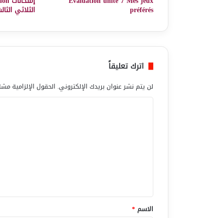
Evaluation unité 7 Mes jeux
إمتح
préférés
الثلاثي الثال
اترك تعليقاً
لن يتم نشر عنوان بريدك الإلكتروني.
الحقول الإلزامية مشار
ا
ل
ت
ع
ل
ي
ق
*
الاسم
*