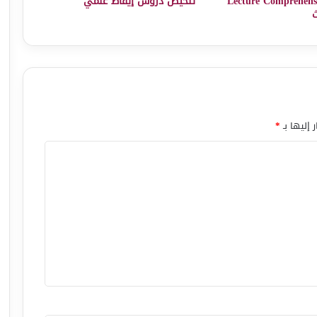
انات Lecture Comprehension
تلخيص دروس إيقاظ علمي
ث
 إليها بـ
*