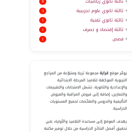
ثالثة ثانوي رياضيات
8
ثالثة ثانوي علوم تجريبية
3
ثالثة ثانوي تقنية
1
ثالثة إقتصاد و تصرف
1
قصص
1
يوفّر موقع
قراية
مجموعة ثرية ومتنوّعة من المراجع
التربوية الموجّهة لتلاميذ المرحلة الابتدائية
والإعدادية والثانوية، تشمل الامتحانات والتقييمات
والتمارين، إضافة إلى فروض المراقبة والفروض
التأليفية والدروس والملخّصات لجميع المستويات
الدراسية.
يهدف الموقع إلى مساعدة التلاميذ والأولياء على
تحقيق أفضل النتائج الدراسية من خلال توفير مكتبة