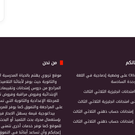
اتكم
من نحن
Olf
على
وضعية إدماجية في اللغة
موقع تربوي يهتم بالحياة المدرسية ال
لوحدة السادسة
والثانوية حيث يوفر لأبنائنا التلامي
المراجع من دروس إمتحانات وتقييمات 
امتحانات انجليزية الثلاثي الثالث
الإبتدائية وفروض مراقبة وفروض تأ
للمرحلة الإعدادية والثانوية التي ت
ى
امتحانات انجليزية الثلاثي الثالث
على المراجعة والتفوق كما يوفر للمرب
إمتحانات حساب ذهني الثلاثي الثالث
بيداغوجية قيمة يسهل الابحار فيه
بإستعمال محرك بحث التلميذ أو البحث
إمتحانات حساب ذهني الثلاثي الثالث
للموقع كما نوفر خدمات أخرى نتمنى 
إعجابكم وأن تساعد أبنائنا في التفوق