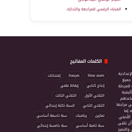
الفضاء الرقمي للمراجعة والتدارك
الكلمات المفاتيح
إعدادية
6ème année
français
إمتحانات
ذ جميع
للمرحلة
إنتاج كتابي
إيقاظ علمي
ليفية
الثلاثي الأول
الثلاثي الثالث
ساعدهم
ي مراجعا
الثلاثي الثاني
السنة ثالثة إبتدائي
 إما
تمارين
رياضيات
سنة تاسعة أساسي
 الأصلي
أن تلقى
سنة ثامنة أساسي
سنة خامسة إبتدائي
 والتميز