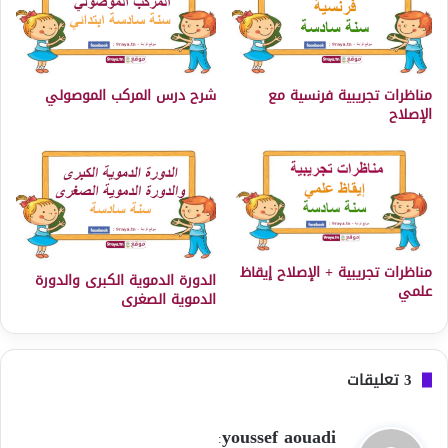
مناظرات تجريبية فرنسية مع
شرح درس المركب الموصولي
الإصلاح
مناظرات تجريبية + الإصلاح إيقاظ
الدورة الدموية الكبرى والدورة
علمي
الدموية الصغرى
‫3 تعليقات
ي
youssef aouadi
: