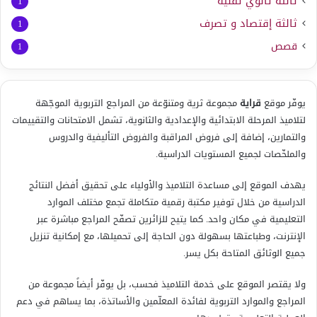
ثالثة ثانوي تقنية
1
ثالثة إقتصاد و تصرف
1
قصص
1
يوفّر موقع
قراية
مجموعة ثرية ومتنوّعة من المراجع التربوية الموجّهة
لتلاميذ المرحلة الابتدائية والإعدادية والثانوية، تشمل الامتحانات والتقييمات
والتمارين، إضافة إلى فروض المراقبة والفروض التأليفية والدروس
والملخّصات لجميع المستويات الدراسية.
يهدف الموقع إلى مساعدة التلاميذ والأولياء على تحقيق أفضل النتائج
الدراسية من خلال توفير مكتبة رقمية متكاملة تجمع مختلف الموارد
التعليمية في مكان واحد. كما يتيح للزائرين تصفّح المراجع مباشرة عبر
الإنترنت، وطباعتها بسهولة دون الحاجة إلى تحميلها، مع إمكانية تنزيل
جميع الوثائق المتاحة بكل يسر.
ولا يقتصر الموقع على خدمة التلاميذ فحسب، بل يوفّر أيضاً مجموعة من
المراجع والموارد التربوية لفائدة المعلّمين والأساتذة، بما يساهم في دعم