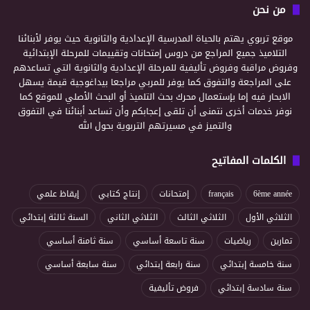
من نحن
موقع تربوي يهتم بالحياة المدرسية الإعدادية والثانوية حيث يوفر لأبنائنا
التلاميذ جميع المراجع من دروس إمتحانات وتقييمات للمرحلة الإبتدائية
وفروض مراقبة وفروض تأليفية للمرحلة الإعدادية والثانوية التي تساعدهم
على المراجعة والتفوق كما يوفر للمربي مراجعا بيداغوجية قيمة يسهل
الابحار فيه إما بإستعمال محرك بحث التلميذ أو البحث الأصلي للموقع كما
نوفر خدمات أخرى نتمنى أن تلقى إعجابكم وأن تساعد أبنائنا في التفوق
والتميز في مسيرتهم التربوية بحول الله
الكلمات المفاتيح
6ème année
français
إمتحانات
إنتاج كتابي
إيقاظ علمي
الثلاثي الأول
الثلاثي الثالث
الثلاثي الثاني
السنة ثالثة إبتدائي
تمارين
رياضيات
سنة تاسعة أساسي
سنة ثامنة أساسي
سنة خامسة إبتدائي
سنة رابعة إبتدائي
سنة سابعة أساسي
سنة سادسة إبتدائي
فروض تأليفية