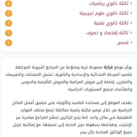
ثالثة ثانوي رياضيات
8
ثالثة ثانوي علوم تجريبية
3
ثالثة ثانوي تقنية
1
ثالثة إقتصاد و تصرف
1
قصص
1
يوفّر موقع
قراية
مجموعة ثرية ومتنوّعة من المراجع التربوية الموجّهة
لتلاميذ المرحلة الابتدائية والإعدادية والثانوية، تشمل الامتحانات والتقييمات
والتمارين، إضافة إلى فروض المراقبة والفروض التأليفية والدروس
والملخّصات لجميع المستويات الدراسية.
يهدف الموقع إلى مساعدة التلاميذ والأولياء على تحقيق أفضل النتائج
الدراسية من خلال توفير مكتبة رقمية متكاملة تجمع مختلف الموارد
التعليمية في مكان واحد. كما يتيح للزائرين تصفّح المراجع مباشرة عبر
الإنترنت، وطباعتها بسهولة دون الحاجة إلى تحميلها، مع إمكانية تنزيل
جميع الوثائق المتاحة بكل يسر.