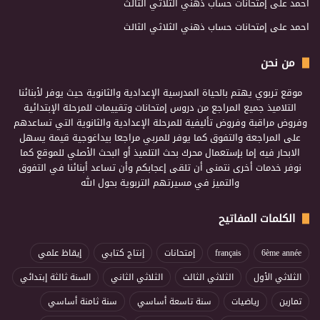
احمد
على
إمتحانات حساب ذهني الثلاثي الثالث
احمد
على
إمتحانات حساب ذهني الثلاثي الثالث
من نحن
موقع تربوي يهتم بالحياة المدرسية الإعدادية والثانوية حيث يوفر لأبنائنا
التلاميذ جميع المراجع من دروس إمتحانات وتقييمات للمرحلة الإبتدائية
وفروض مراقبة وفروض تأليفية للمرحلة الإعدادية والثانوية التي تساعدهم
على المراجعة والتفوق كما يوفر للمربي مراجعا بيداغوجية قيمة يسهل
الابحار فيه إما بإستعمال محرك بحث التلميذ أو البحث الأصلي للموقع كما
نوفر خدمات أخرى نتمنى أن تلقى إعجابكم وأن تساعد أبنائنا في التفوق
والتميز في مسيرتهم التربوية بحول الله
الكلمات المفاتيح
6ème année
français
إمتحانات
إنتاج كتابي
إيقاظ علمي
الثلاثي الأول
الثلاثي الثالث
الثلاثي الثاني
السنة ثالثة إبتدائي
تمارين
رياضيات
سنة تاسعة أساسي
سنة ثامنة أساسي