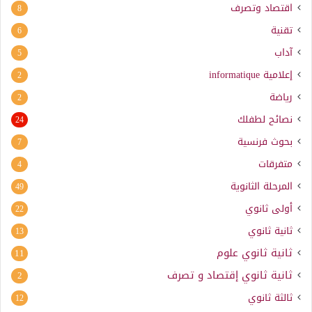
اقتصاد وتصرف
8
تقنية
6
آداب
5
إعلامية
informatique
2
رياضة
2
نصائح لطفلك
24
بحوث فرنسية
7
متفرقات
4
المرحلة الثانوية
49
أولى ثانوي
22
ثانية ثانوي
13
ثانية ثانوي علوم
11
ثانية ثانوي إقتصاد و تصرف
2
ثالثة ثانوي
12