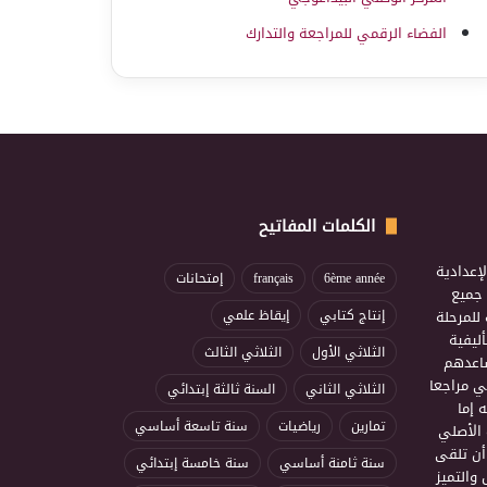
الفضاء الرقمي للمراجعة والتدارك
الكلمات المفاتيح
إعدادية
6ème année
français
إمتحانات
ذ جميع
للمرحلة
إنتاج كتابي
إيقاظ علمي
ليفية
الثلاثي الأول
الثلاثي الثالث
ساعدهم
ي مراجعا
الثلاثي الثاني
السنة ثالثة إبتدائي
 إما
تمارين
رياضيات
سنة تاسعة أساسي
 الأصلي
أن تلقى
سنة ثامنة أساسي
سنة خامسة إبتدائي
 والتميز