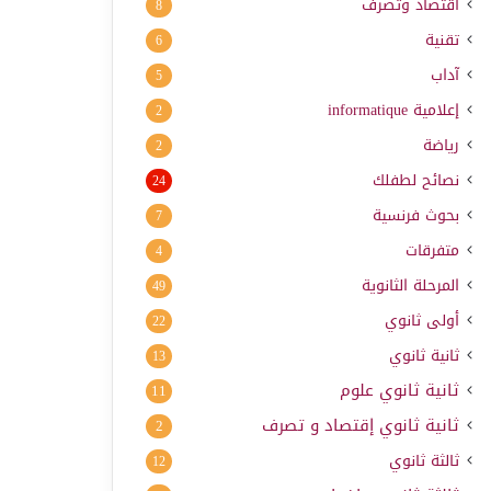
اقتصاد وتصرف
8
تقنية
6
آداب
5
إعلامية
informatique
2
رياضة
2
نصائح لطفلك
24
بحوث فرنسية
7
متفرقات
4
المرحلة الثانوية
49
أولى ثانوي
22
ثانية ثانوي
13
ثانية ثانوي علوم
11
ثانية ثانوي إقتصاد و تصرف
2
ثالثة ثانوي
12