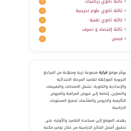
ثالثة ثانوي رياضيات
8
ثالثة ثانوي علوم تجريبية
3
ثالثة ثانوي تقنية
1
ثالثة إقتصاد و تصرف
1
قصص
1
يوفّر موقع
قراية
مجموعة ثرية ومتنوّعة من المراجع
التربوية الموجّهة لتلاميذ المرحلة الابتدائية
والإعدادية والثانوية، تشمل الامتحانات والتقييمات
والتمارين، إضافة إلى فروض المراقبة والفروض
التأليفية والدروس والملخّصات لجميع المستويات
الدراسية.
يهدف الموقع إلى مساعدة التلاميذ والأولياء على
تحقيق أفضل النتائج الدراسية من خلال توفير مكتبة