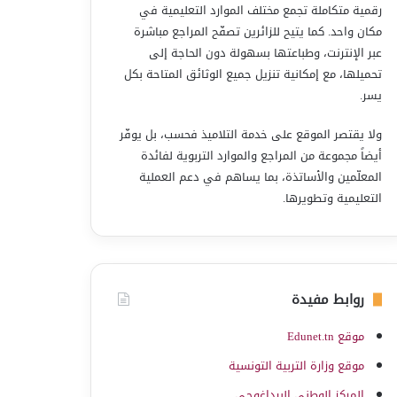
رقمية متكاملة تجمع مختلف الموارد التعليمية في
مكان واحد. كما يتيح للزائرين تصفّح المراجع مباشرة
عبر الإنترنت، وطباعتها بسهولة دون الحاجة إلى
تحميلها، مع إمكانية تنزيل جميع الوثائق المتاحة بكل
يسر.
ولا يقتصر الموقع على خدمة التلاميذ فحسب، بل يوفّر
أيضاً مجموعة من المراجع والموارد التربوية لفائدة
المعلّمين والأساتذة، بما يساهم في دعم العملية
التعليمية وتطويرها.
روابط مفيدة
موقع Edunet.tn
موقع وزارة التربية التونسية
المركز الوطني البيداغوجي