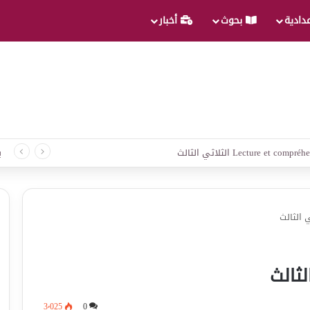
عدادية
بحوث
أخبار
لغة الثلاثي الثالث
ب
 الثالث
لثالث
3٬025
0