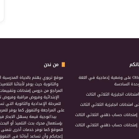
اتكم
من نحن
Olf
على
وضعية إدماجية في اللغة
موقع تربوي يهتم بالحياة المدرسية ال
لوحدة السادسة
والثانوية حيث يوفر لأبنائنا التلامي
المراجع من دروس إمتحانات وتقييمات 
امتحانات انجليزية الثلاثي الثالث
الإبتدائية وفروض مراقبة وفروض تأ
للمرحلة الإعدادية والثانوية التي ت
ى
امتحانات انجليزية الثلاثي الثالث
على المراجعة والتفوق كما يوفر للمرب
إمتحانات حساب ذهني الثلاثي الثالث
بيداغوجية قيمة يسهل الابحار فيه
بإستعمال محرك بحث التلميذ أو البحث
إمتحانات حساب ذهني الثلاثي الثالث
للموقع كما نوفر خدمات أخرى نتمنى 
إعجابكم وأن تساعد أبنائنا في التفوق