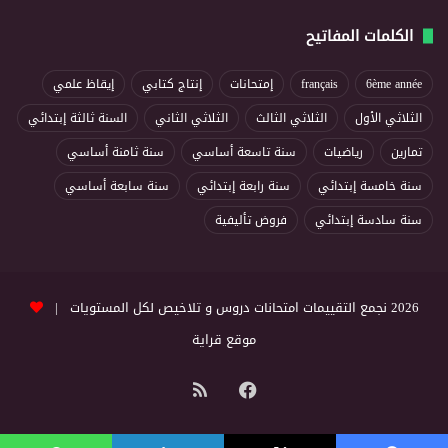
الكلمات المفاتيح
6ème année
français
إمتحانات
إنتاج كتابي
إيقاظ علمي
الثلاثي الأول
الثلاثي الثالث
الثلاثي الثاني
السنة ثالثة إبتدائي
تمارين
رياضيات
سنة تاسعة أساسي
سنة ثامنة أساسي
سنة خامسة إبتدائي
سنة رابعة إبتدائي
سنة سابعة أساسي
سنة سادسة إبتدائي
فروض تأليفية
2026 نجمع التقييمات امتحانات دروس و تلاخيص لكل المستويات |
موقع قراية
فيسبوك
ملخص
الموقع