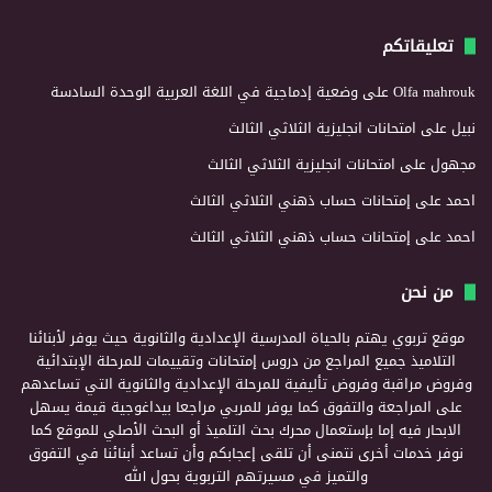
تعليقاتكم
Olfa mahrouk
على
وضعية إدماجية في اللغة العربية الوحدة السادسة
نبيل
على
امتحانات انجليزية الثلاثي الثالث
مجهول
على
امتحانات انجليزية الثلاثي الثالث
احمد
على
إمتحانات حساب ذهني الثلاثي الثالث
احمد
على
إمتحانات حساب ذهني الثلاثي الثالث
من نحن
موقع تربوي يهتم بالحياة المدرسية الإعدادية والثانوية حيث يوفر لأبنائنا
التلاميذ جميع المراجع من دروس إمتحانات وتقييمات للمرحلة الإبتدائية
وفروض مراقبة وفروض تأليفية للمرحلة الإعدادية والثانوية التي تساعدهم
على المراجعة والتفوق كما يوفر للمربي مراجعا بيداغوجية قيمة يسهل
الابحار فيه إما بإستعمال محرك بحث التلميذ أو البحث الأصلي للموقع كما
نوفر خدمات أخرى نتمنى أن تلقى إعجابكم وأن تساعد أبنائنا في التفوق
والتميز في مسيرتهم التربوية بحول الله