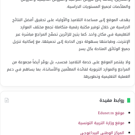
والملخّصات لجميع المستويات الدراسية.
يهدف الموقع إلى مساعدة التلاميذ والأولياء على تحقيق أفضل النتائج
الدراسية من خلال توفير مكتبة رقمية متكاملة تجمع مختلف الموارد
التعليمية في مكان واحد. كما يتيح للزائرين تصفّح المراجع مباشرة عبر
الإنترنت، وطباعتها بسهولة دون الحاجة إلى تحميلها، مع إمكانية تنزيل
جميع الوثائق المتاحة بكل يسر.
ولا يقتصر الموقع على خدمة التلاميذ فحسب، بل يوفّر أيضاً مجموعة من
المراجع والموارد التربوية لفائدة المعلّمين والأساتذة، بما يساهم في دعم
العملية التعليمية وتطويرها.
روابط مفيدة
موقع Edunet.tn
موقع وزارة التربية التونسية
المركز الوطني البيداغوجي