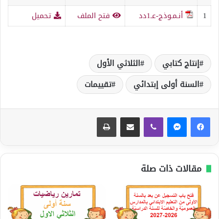
1
أنـمـوذج-عـ1دد
فتح الملف
تحميل
إنتاج كتابي
الثلاثي الأول
السنة أولى إبتدائي
تقييمات
ڤايبر
مشاركة عبر البريد
طباعة
مقالات ذات صلة