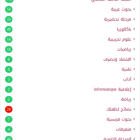
بحوث عربية
54
مرحلة تحضيرية
33
باكالوريا
49
علوم تجريبية
14
رياضيات
10
اقتصاد وتصرف
8
تقنية
6
آداب
5
إعلامية
informatique
2
رياضة
2
نصائح لطفلك
24
بحوث فرنسية
7
متفرقات
4
المرحلة الثانوية
49