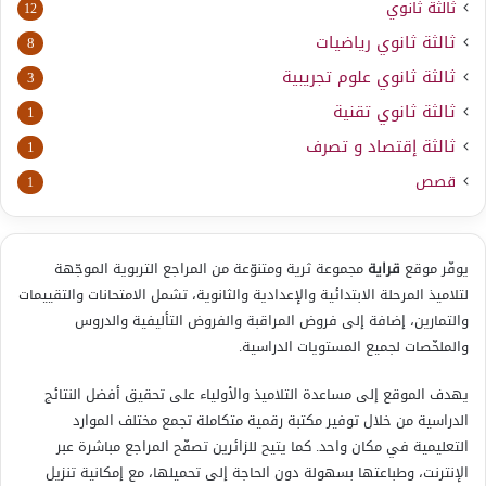
ثالثة ثانوي
12
ثالثة ثانوي رياضيات
8
ثالثة ثانوي علوم تجريبية
3
ثالثة ثانوي تقنية
1
ثالثة إقتصاد و تصرف
1
قصص
1
يوفّر موقع
قراية
مجموعة ثرية ومتنوّعة من المراجع التربوية الموجّهة
لتلاميذ المرحلة الابتدائية والإعدادية والثانوية، تشمل الامتحانات والتقييمات
والتمارين، إضافة إلى فروض المراقبة والفروض التأليفية والدروس
والملخّصات لجميع المستويات الدراسية.
يهدف الموقع إلى مساعدة التلاميذ والأولياء على تحقيق أفضل النتائج
الدراسية من خلال توفير مكتبة رقمية متكاملة تجمع مختلف الموارد
التعليمية في مكان واحد. كما يتيح للزائرين تصفّح المراجع مباشرة عبر
الإنترنت، وطباعتها بسهولة دون الحاجة إلى تحميلها، مع إمكانية تنزيل