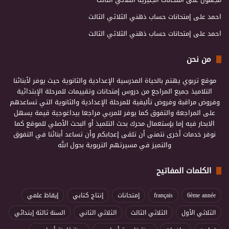
احمد
على
إمتحانات حساب ذهني الثلاثي الثالث
احمد
على
إمتحانات حساب ذهني الثلاثي الثالث
من نحن
موقع تربوي يهتم بالحياة المدرسية الإعدادية والثانوية حيث يوفر لأبنائنا
التلاميذ جميع المراجع من دروس إمتحانات وتقييمات للمرحلة الإبتدائية
وفروض مراقبة وفروض تأليفية للمرحلة الإعدادية والثانوية التي تساعدهم
على المراجعة والتفوق كما يوفر للمربي مراجعا بيداغوجية قيمة يسهل
الابحار فيه إما بإستعمال محرك بحث التلميذ أو البحث الأصلي للموقع كما
نوفر خدمات أخرى نتمنى أن تلقى إعجابكم وأن تساعد أبنائنا في التفوق
والتميز في مسيرتهم التربوية بحول الله
الكلمات المفاتيح
6ème année
français
إمتحانات
إنتاج كتابي
إيقاظ علمي
الثلاثي الأول
الثلاثي الثالث
الثلاثي الثاني
السنة ثالثة إبتدائي