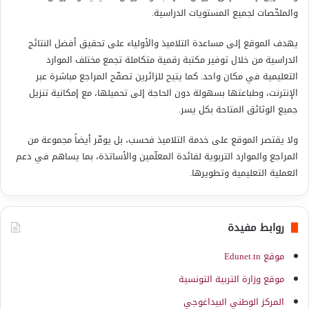
والملخّصات لجميع المستويات الدراسية.
يهدف الموقع إلى مساعدة التلاميذ والأولياء على تحقيق أفضل النتائج
الدراسية من خلال توفير مكتبة رقمية متكاملة تجمع مختلف الموارد
التعليمية في مكان واحد. كما يتيح للزائرين تصفّح المراجع مباشرة عبر
الإنترنت، وطباعتها بسهولة دون الحاجة إلى تحميلها، مع إمكانية تنزيل
جميع الوثائق المتاحة بكل يسر.
ولا يقتصر الموقع على خدمة التلاميذ فحسب، بل يوفّر أيضاً مجموعة من
المراجع والموارد التربوية لفائدة المعلّمين والأساتذة، بما يساهم في دعم
العملية التعليمية وتطويرها.
روابط مفيدة
موقع Edunet.tn
موقع وزارة التربية التونسية
المركز الوطني البيداغوجي