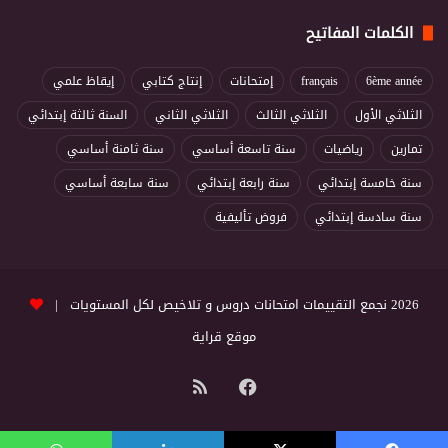
الكلمات المفاتيح
6ème année
français
إمتحانات
إنتاج كتابي
إيقاظ علمي
الثلاثي الأول
الثلاثي الثالث
الثلاثي الثاني
السنة ثالثة إبتدائي
تمارين
رياضيات
سنة تاسعة أساسي
سنة ثامنة أساسي
سنة خامسة إبتدائي
سنة رابعة إبتدائي
سنة سابعة أساسي
سنة سادسة إبتدائي
فروض تأليفية
2026 نجمع التقييمات امتحانات دروس و تلاخيص لكل المستويات |
موقع قراية
فيسبوك
ملخص
الموقع