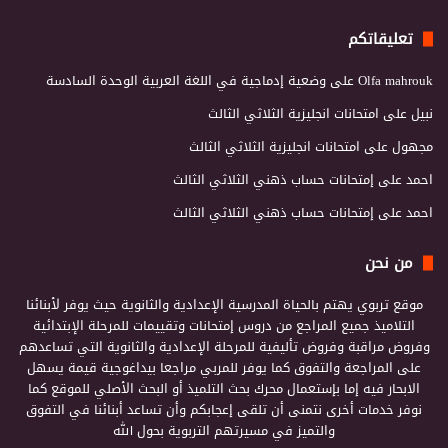
تعليقاتكم
Olfa mahrouk
على
وضعية إدماجية في اللغة العربية الوحدة السادسة
نبيل
على
امتحانات انجليزية الثلاثي الثالث
مجهول
على
امتحانات انجليزية الثلاثي الثالث
احمد
على
إمتحانات حساب ذهني الثلاثي الثالث
احمد
على
إمتحانات حساب ذهني الثلاثي الثالث
من نحن
موقع تربوي يهتم بالحياة المدرسية الإعدادية والثانوية حيث يوفر لأبنائنا
التلاميذ جميع المراجع من دروس إمتحانات وتقييمات للمرحلة الإبتدائية
وفروض مراقبة وفروض تأليفية للمرحلة الإعدادية والثانوية التي تساعدهم
على المراجعة والتفوق كما يوفر للمربي مراجعا بيداغوجية قيمة يسهل
الابحار فيه إما بإستعمال محرك بحث التلميذ أو البحث الأصلي للموقع كما
نوفر خدمات أخرى نتمنى أن تلقى إعجابكم وأن تساعد أبنائنا في التفوق
والتميز في مسيرتهم التربوية بحول الله