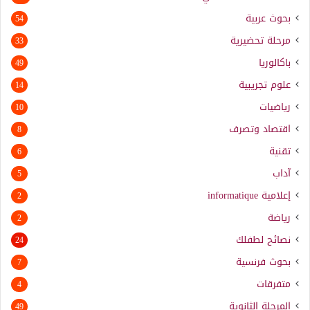
بحوث عربية
54
مرحلة تحضيرية
33
باكالوريا
49
علوم تجريبية
14
رياضيات
10
اقتصاد وتصرف
8
تقنية
6
آداب
5
إعلامية
informatique
2
رياضة
2
نصائح لطفلك
24
بحوث فرنسية
7
متفرقات
4
المرحلة الثانوية
49