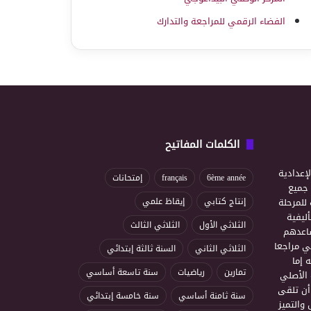
الفضاء الرقمي للمراجعة والتدارك
الكلمات المفاتيح
إعدادية
6ème année
français
إمتحانات
ذ جميع
للمرحلة
إنتاج كتابي
إيقاظ علمي
ليفية
الثلاثي الأول
الثلاثي الثالث
ساعدهم
ي مراجعا
الثلاثي الثاني
السنة ثالثة إبتدائي
 إما
تمارين
رياضيات
سنة تاسعة أساسي
 الأصلي
أن تلقى
سنة ثامنة أساسي
سنة خامسة إبتدائي
 والتميز