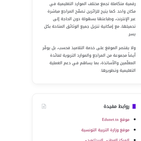
رقمية متكاملة تجمع مختلف الموارد التعليمية في
مكان واحد. كما يتيح للزائرين تصفّح المراجع مباشرة
عبر الإنترنت، وطباعتها بسهولة دون الحاجة إلى
تحميلها، مع إمكانية تنزيل جميع الوثائق المتاحة بكل
يسر.
ولا يقتصر الموقع على خدمة التلاميذ فحسب، بل يوفّر
أيضاً مجموعة من المراجع والموارد التربوية لفائدة
المعلّمين والأساتذة، بما يساهم في دعم العملية
التعليمية وتطويرها.
روابط مفيدة
موقع Edunet.tn
موقع وزارة التربية التونسية
المركز الوطني البيداغوجي