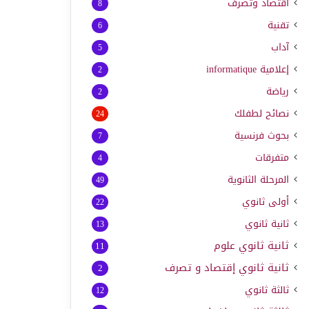
اقتصاد وتصرف
8
تقنية
6
آداب
5
إعلامية
informatique
2
رياضة
2
نصائح لطفلك
24
بحوث فرنسية
7
متفرقات
4
المرحلة الثانوية
49
أولى ثانوي
22
ثانية ثانوي
13
ثانية ثانوي علوم
11
ثانية ثانوي إقتصاد و تصرف
2
ثالثة ثانوي
12