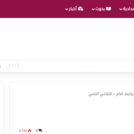
عدادية
بحوث
أخبار
د لغة الثلاثي الثالث
ب
ركيبة الدّم – الثلاثي الثاني
5٬741
0