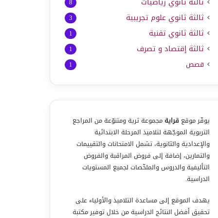
ثالثة ثانوي رياضيات
8
ثالثة ثانوي علوم تجريبية
3
ثالثة ثانوي تقنية
1
ثالثة إقتصاد و تصرف
1
قصص
1
يوفّر موقع
قراية
مجموعة ثرية ومتنوّعة من المراجع
التربوية الموجّهة لتلاميذ المرحلة الابتدائية
والإعدادية والثانوية، تشمل الامتحانات والتقييمات
والتمارين، إضافة إلى فروض المراقبة والفروض
التأليفية والدروس والملخّصات لجميع المستويات
الدراسية.
يهدف الموقع إلى مساعدة التلاميذ والأولياء على
تحقيق أفضل النتائج الدراسية من خلال توفير مكتبة