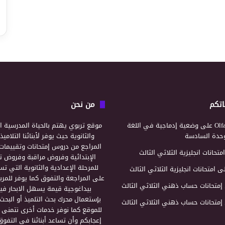
اتكم
من نحن
Olf
على
وضعية إدماجية في اللغة
موقع تربوي يهتم بالحياة المدرسية ال
لوحدة السادسة
والثانوية حيث يوفر لأبنائنا التلامي
المراجع من دروس إمتحانات وتقييمات 
امتحانات انجليزية الثلاثي الثالث
الإبتدائية وفروض مراقبة وفروض تأ
للمرحلة الإعدادية والثانوية التي ت
ى
امتحانات انجليزية الثلاثي الثالث
على المراجعة والتفوق كما يوفر للمرب
إمتحانات حساب ذهني الثلاثي الثالث
بيداغوجية قيمة يسهل الابحار فيه
بإستعمال محرك بحث التلميذ أو البحث
إمتحانات حساب ذهني الثلاثي الثالث
للموقع كما نوفر خدمات أخرى نتمنى 
إعجابكم وأن تساعد أبنائنا في التفوق