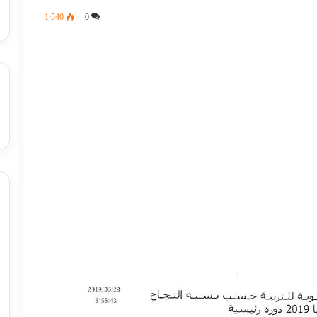
1٬540
0