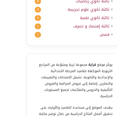
ثالثة ثانوي رياضيات
8
ثالثة ثانوي علوم تجريبية
3
ثالثة ثانوي تقنية
1
ثالثة إقتصاد و تصرف
1
قصص
1
يوفّر موقع
قراية
مجموعة ثرية ومتنوّعة من المراجع
التربوية الموجّهة لتلاميذ المرحلة الابتدائية
والإعدادية والثانوية، تشمل الامتحانات والتقييمات
والتمارين، إضافة إلى فروض المراقبة والفروض
التأليفية والدروس والملخّصات لجميع المستويات
الدراسية.
يهدف الموقع إلى مساعدة التلاميذ والأولياء على
تحقيق أفضل النتائج الدراسية من خلال توفير مكتبة