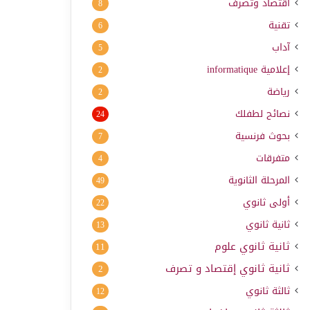
اقتصاد وتصرف
8
تقنية
6
آداب
5
إعلامية
informatique
2
رياضة
2
نصائح لطفلك
24
بحوث فرنسية
7
متفرقات
4
المرحلة الثانوية
49
أولى ثانوي
22
ثانية ثانوي
13
ثانية ثانوي علوم
11
ثانية ثانوي إقتصاد و تصرف
2
ثالثة ثانوي
12