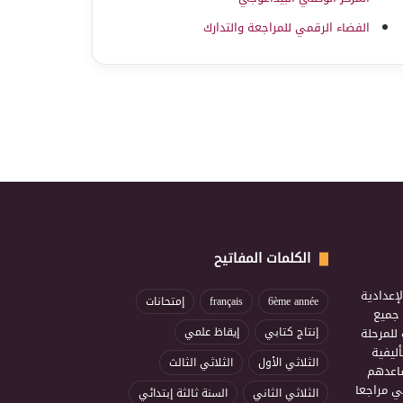
الفضاء الرقمي للمراجعة والتدارك
الكلمات المفاتيح
إعدادية
6ème année
français
إمتحانات
ذ جميع
للمرحلة
إنتاج كتابي
إيقاظ علمي
ليفية
الثلاثي الأول
الثلاثي الثالث
ساعدهم
ي مراجعا
الثلاثي الثاني
السنة ثالثة إبتدائي