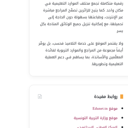
رقمية متكاملة تجمع مختلف الموارد التعليمية في
مكان واحد. كما يتيح للزائرين تصفّح المراجع مباشرة
عبر الإنترنت، وطباعتها بسهولة دون الحاجة إلى
تحميلها، مع إمكانية تنزيل جميع الوثائق المتاحة بكل
يسر.
ولا يقتصر الموقع على خدمة التلاميذ فحسب، بل يوفّر
أيضاً مجموعة من المراجع والموارد التربوية لفائدة
المعلّمين والأساتذة، بما يساهم في دعم العملية
التعليمية وتطويرها.
روابط مفيدة
موقع Edunet.tn
موقع وزارة التربية التونسية
المركز الوطني البيداغوجي