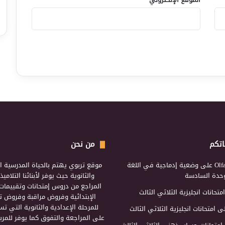
اتكم
من نحن
Olf
على
وضعية إدماجية في اللغة
موقع تربوي يهتم بالحياة المدرسية ال
لوحدة السادسة
والثانوية حيث يوفر لأبنائنا التلامي
المراجع من دروس إمتحانات وتقييمات 
امتحانات انجليزية الثلاثي الثالث
الإبتدائية وفروض مراقبة وفروض تأ
للمرحلة الإعدادية والثانوية التي ت
ى
امتحانات انجليزية الثلاثي الثالث
على المراجعة والتفوق كما يوفر للمرب