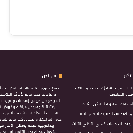
اتكم
من نحن
Olf
على
وضعية إدماجية في اللغة
موقع تربوي يهتم بالحياة المدرسية ال
لوحدة السادسة
والثانوية حيث يوفر لأبنائنا التلامي
المراجع من دروس إمتحانات وتقييمات 
امتحانات انجليزية الثلاثي الثالث
الإبتدائية وفروض مراقبة وفروض تأ
للمرحلة الإعدادية والثانوية التي ت
ى
امتحانات انجليزية الثلاثي الثالث
على المراجعة والتفوق كما يوفر للمرب
إمتحانات حساب ذهني الثلاثي الثالث
بيداغوجية قيمة يسهل الابحار فيه
بإستعمال محرك بحث التلميذ أو البحث