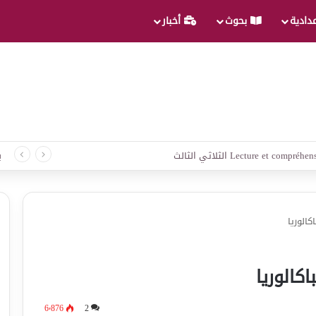
عدادية
بحوث
أخبار
د لغة الثلاثي الثالث
ب
كالوريا
اكالوريا
6٬876
2