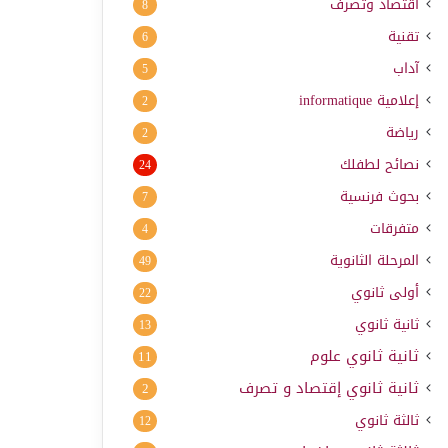
اقتصاد وتصرف
8
تقنية
6
آداب
5
إعلامية
informatique
2
رياضة
2
نصائح لطفلك
24
بحوث فرنسية
7
متفرقات
4
المرحلة الثانوية
49
أولى ثانوي
22
ثانية ثانوي
13
ثانية ثانوي علوم
11
ثانية ثانوي إقتصاد و تصرف
2
ثالثة ثانوي
12