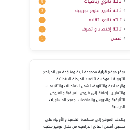
ثالثة ثانوي رياضيات
8
ثالثة ثانوي علوم تجريبية
3
ثالثة ثانوي تقنية
1
ثالثة إقتصاد و تصرف
1
قصص
1
يوفّر موقع
قراية
مجموعة ثرية ومتنوّعة من المراجع
التربوية الموجّهة لتلاميذ المرحلة الابتدائية
والإعدادية والثانوية، تشمل الامتحانات والتقييمات
والتمارين، إضافة إلى فروض المراقبة والفروض
التأليفية والدروس والملخّصات لجميع المستويات
الدراسية.
يهدف الموقع إلى مساعدة التلاميذ والأولياء على
تحقيق أفضل النتائج الدراسية من خلال توفير مكتبة