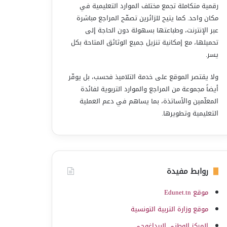
رقمية متكاملة تجمع مختلف الموارد التعليمية في
مكان واحد. كما يتيح للزائرين تصفّح المراجع مباشرة
عبر الإنترنت، وطباعتها بسهولة دون الحاجة إلى
تحميلها، مع إمكانية تنزيل جميع الوثائق المتاحة بكل
يسر.
ولا يقتصر الموقع على خدمة التلاميذ فحسب، بل يوفّر
أيضاً مجموعة من المراجع والموارد التربوية لفائدة
المعلّمين والأساتذة، بما يساهم في دعم العملية
التعليمية وتطويرها.
روابط مفيدة
موقع Edunet.tn
موقع وزارة التربية التونسية
المركز الوطني البيداغوجي