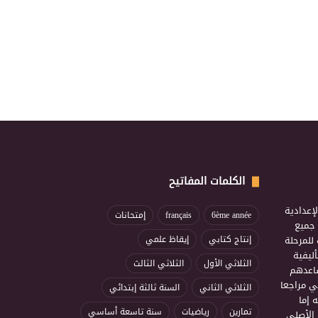
الكلمات المفاتيح
إعدادية
6ème année
français
إمتحانات
ذ جميع
للمرحلة
إنتاج كتابي
إيقاظ علمي
ليفية
الثلاثي الأول
الثلاثي الثالث
ساعدهم
ي مراجعا
الثلاثي الثاني
السنة ثالثة إبتدائي
 إما
تمارين
رياضيات
سنة تاسعة أساسي
 الأصلي