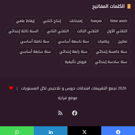
الكلمات المفاتيح
6ème année
français
إمتحانات
إنتاج كتابي
إيقاظ علمي
الثلاثي الأول
الثلاثي الثالث
الثلاثي الثاني
السنة ثالثة إبتدائي
تمارين
رياضيات
سنة تاسعة أساسي
سنة ثامنة أساسي
سنة خامسة إبتدائي
سنة رابعة إبتدائي
سنة سابعة أساسي
سنة سادسة إبتدائي
فروض تأليفية
2026 نجمع التقييمات امتحانات دروس و تلاخيص لكل المستويات |
موقع قراية
فيسبوك
ملخص
الموقع