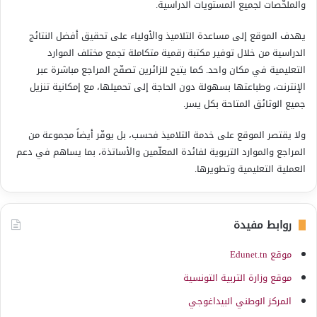
والملخّصات لجميع المستويات الدراسية.
يهدف الموقع إلى مساعدة التلاميذ والأولياء على تحقيق أفضل النتائج
الدراسية من خلال توفير مكتبة رقمية متكاملة تجمع مختلف الموارد
التعليمية في مكان واحد. كما يتيح للزائرين تصفّح المراجع مباشرة عبر
الإنترنت، وطباعتها بسهولة دون الحاجة إلى تحميلها، مع إمكانية تنزيل
جميع الوثائق المتاحة بكل يسر.
ولا يقتصر الموقع على خدمة التلاميذ فحسب، بل يوفّر أيضاً مجموعة من
المراجع والموارد التربوية لفائدة المعلّمين والأساتذة، بما يساهم في دعم
العملية التعليمية وتطويرها.
روابط مفيدة
موقع Edunet.tn
موقع وزارة التربية التونسية
المركز الوطني البيداغوجي