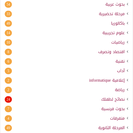
بحوث عربية
54
مرحلة تحضيرية
33
باكالوريا
49
علوم تجريبية
14
رياضيات
10
اقتصاد وتصرف
8
تقنية
6
آداب
5
إعلامية
informatique
2
رياضة
2
نصائح لطفلك
24
بحوث فرنسية
7
متفرقات
4
المرحلة الثانوية
49