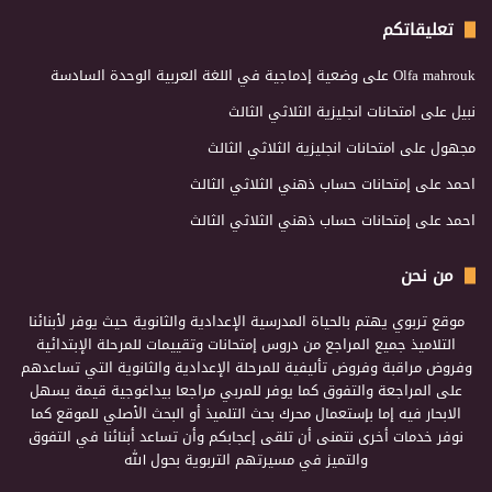
تعليقاتكم
Olfa mahrouk
على
وضعية إدماجية في اللغة العربية الوحدة السادسة
نبيل
على
امتحانات انجليزية الثلاثي الثالث
مجهول
على
امتحانات انجليزية الثلاثي الثالث
احمد
على
إمتحانات حساب ذهني الثلاثي الثالث
احمد
على
إمتحانات حساب ذهني الثلاثي الثالث
من نحن
موقع تربوي يهتم بالحياة المدرسية الإعدادية والثانوية حيث يوفر لأبنائنا
التلاميذ جميع المراجع من دروس إمتحانات وتقييمات للمرحلة الإبتدائية
وفروض مراقبة وفروض تأليفية للمرحلة الإعدادية والثانوية التي تساعدهم
على المراجعة والتفوق كما يوفر للمربي مراجعا بيداغوجية قيمة يسهل
الابحار فيه إما بإستعمال محرك بحث التلميذ أو البحث الأصلي للموقع كما
نوفر خدمات أخرى نتمنى أن تلقى إعجابكم وأن تساعد أبنائنا في التفوق
والتميز في مسيرتهم التربوية بحول الله