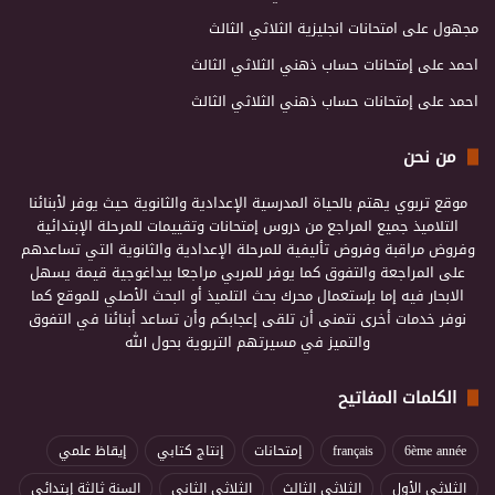
مجهول
على
امتحانات انجليزية الثلاثي الثالث
احمد
على
إمتحانات حساب ذهني الثلاثي الثالث
احمد
على
إمتحانات حساب ذهني الثلاثي الثالث
من نحن
موقع تربوي يهتم بالحياة المدرسية الإعدادية والثانوية حيث يوفر لأبنائنا
التلاميذ جميع المراجع من دروس إمتحانات وتقييمات للمرحلة الإبتدائية
وفروض مراقبة وفروض تأليفية للمرحلة الإعدادية والثانوية التي تساعدهم
على المراجعة والتفوق كما يوفر للمربي مراجعا بيداغوجية قيمة يسهل
الابحار فيه إما بإستعمال محرك بحث التلميذ أو البحث الأصلي للموقع كما
نوفر خدمات أخرى نتمنى أن تلقى إعجابكم وأن تساعد أبنائنا في التفوق
والتميز في مسيرتهم التربوية بحول الله
الكلمات المفاتيح
6ème année
français
إمتحانات
إنتاج كتابي
إيقاظ علمي
الثلاثي الأول
الثلاثي الثالث
الثلاثي الثاني
السنة ثالثة إبتدائي