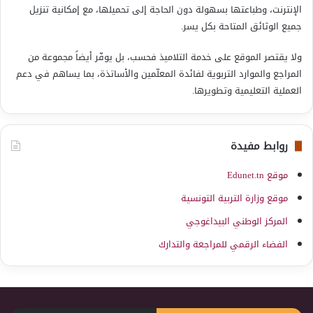
الإنترنت، وطباعتها بسهولة دون الحاجة إلى تحميلها، مع إمكانية تنزيل
جميع الوثائق المتاحة بكل يسر.
ولا يقتصر الموقع على خدمة التلاميذ فحسب، بل يوفّر أيضاً مجموعة من
المراجع والموارد التربوية لفائدة المعلّمين والأساتذة، بما يساهم في دعم
العملية التعليمية وتطويرها.
روابط مفيدة
موقع Edunet.tn
موقع وزارة التربية التونسية
المركز الوطني البيداغوجي
الفضاء الرقمي للمراجعة والتدارك