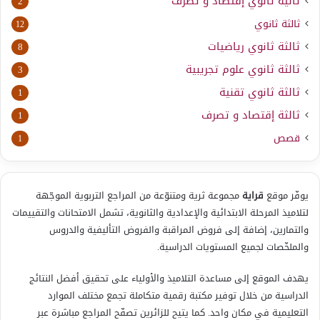
ثانية ثانوي إقتصاد و تصرف
2
ثالثة ثانوي
12
ثالثة ثانوي رياضيات
8
ثالثة ثانوي علوم تجريبية
3
ثالثة ثانوي تقنية
1
ثالثة إقتصاد و تصرف
1
قصص
1
يوفّر موقع
قراية
مجموعة ثرية ومتنوّعة من المراجع التربوية الموجّهة
لتلاميذ المرحلة الابتدائية والإعدادية والثانوية، تشمل الامتحانات والتقييمات
والتمارين، إضافة إلى فروض المراقبة والفروض التأليفية والدروس
والملخّصات لجميع المستويات الدراسية.
يهدف الموقع إلى مساعدة التلاميذ والأولياء على تحقيق أفضل النتائج
الدراسية من خلال توفير مكتبة رقمية متكاملة تجمع مختلف الموارد
التعليمية في مكان واحد. كما يتيح للزائرين تصفّح المراجع مباشرة عبر