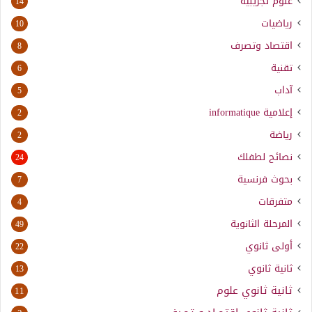
علوم تجريبية
14
رياضيات
10
اقتصاد وتصرف
8
تقنية
6
آداب
5
إعلامية
informatique
2
رياضة
2
نصائح لطفلك
24
بحوث فرنسية
7
متفرقات
4
المرحلة الثانوية
49
أولى ثانوي
22
ثانية ثانوي
13
ثانية ثانوي علوم
11