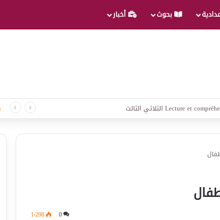
عدادية
بحوث
أخبار
لغة الثلاثي الثالث
ب
طفال
طفال
1٬298
0