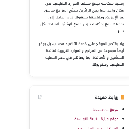
رقمية متكاملة تجمع مختلف الموارد التعليمية في
مكان واحد. كما يتيح للزائرين تصفّح المراجع مباشرة
عبر الإنترنت، وطباعتها بسهولة دون الحاجة إلى
تحميلها، مع إمكانية تنزيل جميع الوثائق المتاحة بكل
يسر.
ولا يقتصر الموقع على خدمة التلاميذ فحسب، بل يوفّر
أيضاً مجموعة من المراجع والموارد التربوية لفائدة
المعلّمين والأساتذة، بما يساهم في دعم العملية
التعليمية وتطويرها.
روابط مفيدة
موقع Edunet.tn
موقع وزارة التربية التونسية
المركز الوطني البيداغوجي