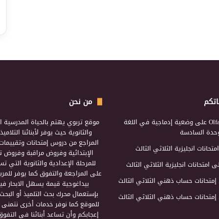
اتكم
من نحن
Olf
على
وضعية إدماجية في اللغة
موقع تربوي يهتم بالحياة المدرسية ال
لوحدة السادسة
والثانوية حيث يوفر لأبنائنا التلامي
المراجع من دروس إمتحانات وتقييمات 
امتحانات انجليزية الثلاثي الثالث
الإبتدائية وفروض مراقبة وفروض تأ
للمرحلة الإعدادية والثانوية التي ت
ى
امتحانات انجليزية الثلاثي الثالث
على المراجعة والتفوق كما يوفر للمرب
إمتحانات حساب ذهني الثلاثي الثالث
بيداغوجية قيمة يسهل الابحار فيه
بإستعمال محرك بحث التلميذ أو البحث
إمتحانات حساب ذهني الثلاثي الثالث
للموقع كما نوفر خدمات أخرى نتمنى 
إعجابكم وأن تساعد أبنائنا في التفوق