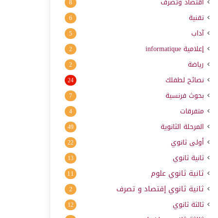
اقتصاد وتصرف
8
تقنية
6
آداب
5
إعلامية
informatique
2
رياضة
2
نصائح لطفلك
24
بحوث فرنسية
7
متفرقات
4
المرحلة الثانوية
49
أولى ثانوي
22
ثانية ثانوي
13
ثانية ثانوي علوم
11
ثانية ثانوي إقتصاد و تصرف
2
ثالثة ثانوي
12