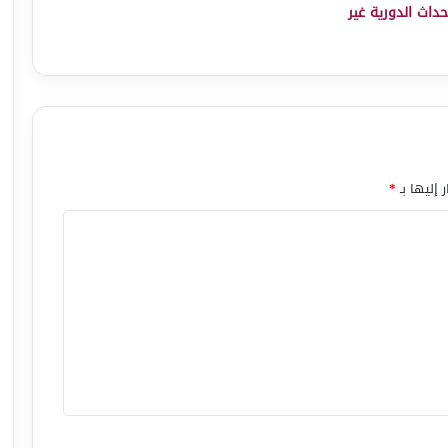
داث الدورية غير
 إليها بـ
*