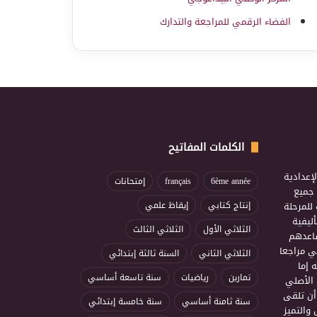
الفضاء الرقمي للمراجعة والتدارك
الكلمات المفاتيح
إعدادية
6ème année
français
إمتحانات
ذ جميع
للمرحلة
إنتاج كتابي
إيقاظ علمي
ليفية
الثلاثي الأول
الثلاثي الثالث
ساعدهم
ي مراجعا
الثلاثي الثاني
السنة ثالثة إبتدائي
 إما
تمارين
رياضيات
سنة تاسعة أساسي
 الأصلي
أن تلقى
سنة ثامنة أساسي
سنة خامسة إبتدائي
 والتميز