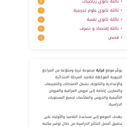
ثالثة ثانوي رياضيات
8
ثالثة ثانوي علوم تجريبية
3
ثالثة ثانوي تقنية
1
ثالثة إقتصاد و تصرف
1
قصص
1
يوفّر موقع
قراية
مجموعة ثرية ومتنوّعة من المراجع
التربوية الموجّهة لتلاميذ المرحلة الابتدائية
والإعدادية والثانوية، تشمل الامتحانات والتقييمات
والتمارين، إضافة إلى فروض المراقبة والفروض
التأليفية والدروس والملخّصات لجميع المستويات
الدراسية.
يهدف الموقع إلى مساعدة التلاميذ والأولياء على
تحقيق أفضل النتائج الدراسية من خلال توفير مكتبة