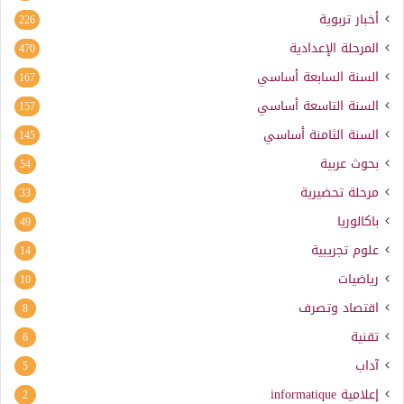
أخبار تربوية
226
المرحلة الإعدادية
470
السنة السابعة أساسي
167
السنة التاسعة أساسي
157
السنة الثامنة أساسي
145
بحوث عربية
54
مرحلة تحضيرية
33
باكالوريا
49
علوم تجريبية
14
رياضيات
10
اقتصاد وتصرف
8
تقنية
6
آداب
5
إعلامية
informatique
2