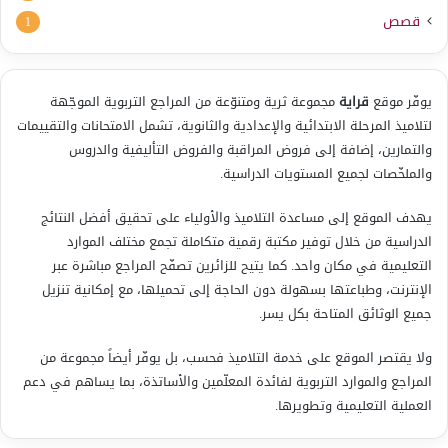
قصص
1
يوفّر موقع
قراية
مجموعة ثرية ومتنوّعة من المراجع التربوية الموجّهة
لتلاميذ المرحلة الابتدائية والإعدادية والثانوية، تشمل الامتحانات والتقييمات
والتمارين، إضافة إلى فروض المراقبة والفروض التأليفية والدروس
والملخّصات لجميع المستويات الدراسية.
يهدف الموقع إلى مساعدة التلاميذ والأولياء على تحقيق أفضل النتائج
الدراسية من خلال توفير مكتبة رقمية متكاملة تجمع مختلف الموارد
التعليمية في مكان واحد. كما يتيح للزائرين تصفّح المراجع مباشرة عبر
الإنترنت، وطباعتها بسهولة دون الحاجة إلى تحميلها، مع إمكانية تنزيل
جميع الوثائق المتاحة بكل يسر.
ولا يقتصر الموقع على خدمة التلاميذ فحسب، بل يوفّر أيضاً مجموعة من
المراجع والموارد التربوية لفائدة المعلّمين والأساتذة، بما يساهم في دعم
العملية التعليمية وتطويرها.