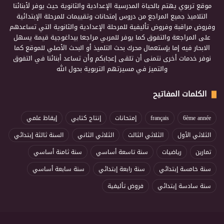
موقع تربوي يهتم بالحياة المدرسية الإعدادية والثانوية حيث يوفر لأبنائنا
التلاميذ جميع المراجع من دروس إمتحانات وتقييمات للمرحلة الإبتدائية
وفروض مراقبة وفروض تأليفية للمرحلة الإعدادية والثانوية التي تساعدهم
على المراجعة والتفوق كما يوفر للمربي مراجعا بيداغوجية قيمة يسهل
الابحار فيه إما بإستعمال محرك بحث التلميذ أو البحث الأصلي للموقع كما
نوفر خدمات أخرى نتمنى أن تلقى إعجابكم وأن تساعد أبنائنا في التفوق
والتميز في مسيرتهم التربوية بحول الله
الكلمات المفاتيح
6ème année
français
إمتحانات
إنتاج كتابي
إيقاظ علمي
الثلاثي الأول
الثلاثي الثالث
الثلاثي الثاني
السنة ثالثة إبتدائي
تمارين
رياضيات
سنة تاسعة أساسي
سنة ثامنة أساسي
سنة خامسة إبتدائي
سنة رابعة إبتدائي
سنة سابعة أساسي
سنة سادسة إبتدائي
فروض تأليفية