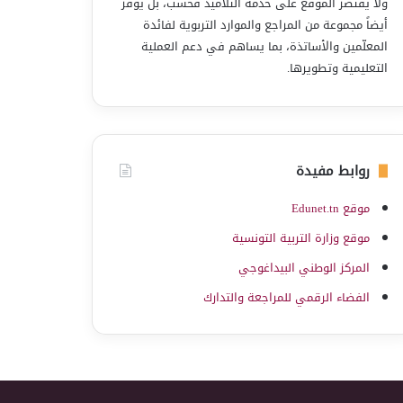
ولا يقتصر الموقع على خدمة التلاميذ فحسب، بل يوفّر
أيضاً مجموعة من المراجع والموارد التربوية لفائدة
المعلّمين والأساتذة، بما يساهم في دعم العملية
التعليمية وتطويرها.
روابط مفيدة
موقع Edunet.tn
موقع وزارة التربية التونسية
المركز الوطني البيداغوجي
الفضاء الرقمي للمراجعة والتدارك