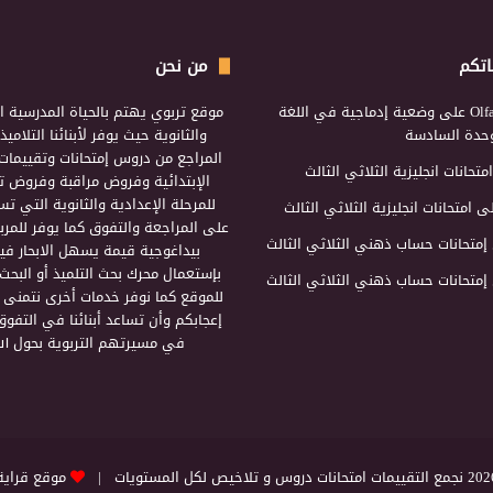
اتكم
من نحن
Olf
على
وضعية إدماجية في اللغة
موقع تربوي يهتم بالحياة المدرسية ال
لوحدة السادسة
والثانوية حيث يوفر لأبنائنا التلامي
المراجع من دروس إمتحانات وتقييمات 
امتحانات انجليزية الثلاثي الثالث
الإبتدائية وفروض مراقبة وفروض تأ
للمرحلة الإعدادية والثانوية التي ت
ى
امتحانات انجليزية الثلاثي الثالث
على المراجعة والتفوق كما يوفر للمرب
إمتحانات حساب ذهني الثلاثي الثالث
بيداغوجية قيمة يسهل الابحار فيه
بإستعمال محرك بحث التلميذ أو البحث
إمتحانات حساب ذهني الثلاثي الثالث
للموقع كما نوفر خدمات أخرى نتمنى 
إعجابكم وأن تساعد أبنائنا في التفوق
في مسيرتهم التربوية بحول الل
التقييمات امتحانات دروس و تلاخيص لكل المستويات |
موقع قراية