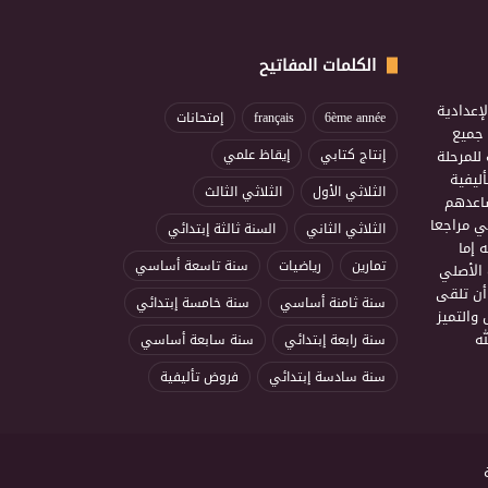
الكلمات المفاتيح
إعدادية
6ème année
français
إمتحانات
ذ جميع
للمرحلة
إنتاج كتابي
إيقاظ علمي
ليفية
الثلاثي الأول
الثلاثي الثالث
ساعدهم
ي مراجعا
الثلاثي الثاني
السنة ثالثة إبتدائي
 إما
تمارين
رياضيات
سنة تاسعة أساسي
 الأصلي
أن تلقى
سنة ثامنة أساسي
سنة خامسة إبتدائي
 والتميز
ه
سنة رابعة إبتدائي
سنة سابعة أساسي
سنة سادسة إبتدائي
فروض تأليفية