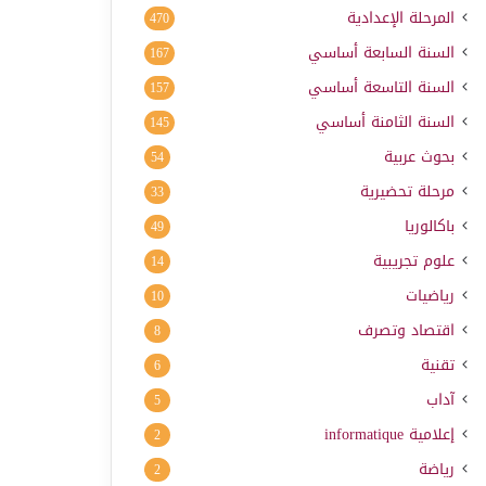
المرحلة الإعدادية
470
السنة السابعة أساسي
167
السنة التاسعة أساسي
157
السنة الثامنة أساسي
145
بحوث عربية
54
مرحلة تحضيرية
33
باكالوريا
49
علوم تجريبية
14
رياضيات
10
اقتصاد وتصرف
8
تقنية
6
آداب
5
إعلامية
informatique
2
رياضة
2