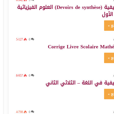
فروض تأليفية (Devoirs de synthèse) العلوم الفيزيائية
الأول
ع »
5٬127
0
Corrige Livre Scolaire Math
ع »
8٬957
0
فية في اللغة – الثلاثي الثاني
ع »
4٬798
0