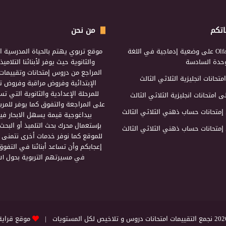
اتكم
من نحن
Olf
على
وضعية إدماجية في اللغة
موقع تربوي يهتم بالحياة المدرسية ال
لوحدة السادسة
والثانوية حيث يوفر لأبنائنا التلامي
المراجع من دروس إمتحانات وتقييمات 
امتحانات انجليزية الثلاثي الثالث
الإبتدائية وفروض مراقبة وفروض تأ
للمرحلة الإعدادية والثانوية التي ت
ى
امتحانات انجليزية الثلاثي الثالث
على المراجعة والتفوق كما يوفر للمرب
إمتحانات حساب ذهني الثلاثي الثالث
بيداغوجية قيمة يسهل الابحار فيه
بإستعمال محرك بحث التلميذ أو البحث
إمتحانات حساب ذهني الثلاثي الثالث
للموقع كما نوفر خدمات أخرى نتمنى 
إعجابكم وأن تساعد أبنائنا في التفوق
في مسيرتهم التربوية بحول الل
التقييمات امتحانات دروس و تلاخيص لكل المستويات |
موقع قراية