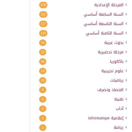
المرحلة الإعدادية
470
السنة السابعة أساسي
167
السنة التاسعة أساسي
157
السنة الثامنة أساسي
145
بحوث عربية
54
مرحلة تحضيرية
33
باكالوريا
49
علوم تجريبية
14
رياضيات
10
اقتصاد وتصرف
8
تقنية
6
آداب
5
إعلامية
informatique
2
رياضة
2