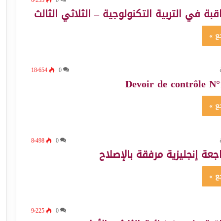
بة في التربية التكنولوجية – الثلاثي الثالث
ع »
18٬654
0
Devoir de contrôle N°
ع »
8٬498
0
جعة إنجليزية مرفقة بالإصلاح
ع »
9٬225
0