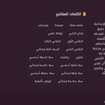
الكلمات المفاتيح
إعدادية
6ème année
français
إمتحانات
ذ جميع
للمرحلة
إنتاج كتابي
إيقاظ علمي
ليفية
الثلاثي الأول
الثلاثي الثالث
ساعدهم
ي مراجعا
الثلاثي الثاني
السنة ثالثة إبتدائي
 إما
تمارين
رياضيات
سنة تاسعة أساسي
 الأصلي
أن تلقى
سنة ثامنة أساسي
سنة خامسة إبتدائي
 والتميز
ه
سنة رابعة إبتدائي
سنة سابعة أساسي
سنة سادسة إبتدائي
فروض تأليفية