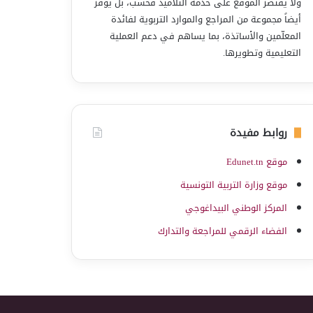
ولا يقتصر الموقع على خدمة التلاميذ فحسب، بل يوفّر
أيضاً مجموعة من المراجع والموارد التربوية لفائدة
المعلّمين والأساتذة، بما يساهم في دعم العملية
التعليمية وتطويرها.
روابط مفيدة
موقع Edunet.tn
موقع وزارة التربية التونسية
المركز الوطني البيداغوجي
الفضاء الرقمي للمراجعة والتدارك