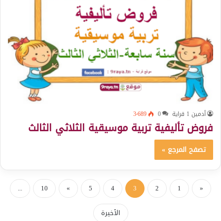
أدمين 1 قراية
0
3٬689
فروض تأليفية تربية موسيقية الثلاثي الثالث
تصفح المرجع »
...
10
»
5
4
3
2
1
«
الأخيرة