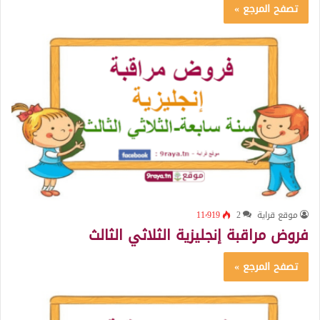
تصفح المرجع »
موقع قراية
2
11٬919
فروض مراقبة إنجليزية الثلاثي الثالث
تصفح المرجع »