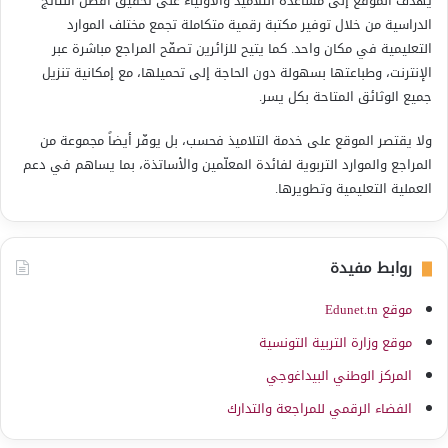
يهدف الموقع إلى مساعدة التلاميذ والأولياء على تحقيق أفضل النتائج
الدراسية من خلال توفير مكتبة رقمية متكاملة تجمع مختلف الموارد
التعليمية في مكان واحد. كما يتيح للزائرين تصفّح المراجع مباشرة عبر
الإنترنت، وطباعتها بسهولة دون الحاجة إلى تحميلها، مع إمكانية تنزيل
جميع الوثائق المتاحة بكل يسر.
ولا يقتصر الموقع على خدمة التلاميذ فحسب، بل يوفّر أيضاً مجموعة من
المراجع والموارد التربوية لفائدة المعلّمين والأساتذة، بما يساهم في دعم
العملية التعليمية وتطويرها.
روابط مفيدة
موقع Edunet.tn
موقع وزارة التربية التونسية
المركز الوطني البيداغوجي
الفضاء الرقمي للمراجعة والتدارك