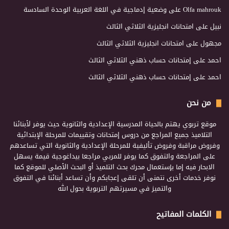
Olfa mahrouk
على
وضعية إدماجية في اللغة العربية الوحدة السادسة
نبيل
على
امتحانات انجليزية الثلاثي الثالث
مجهول
على
امتحانات انجليزية الثلاثي الثالث
احمد
على
إمتحانات حساب ذهني الثلاثي الثالث
احمد
على
إمتحانات حساب ذهني الثلاثي الثالث
من نحن
موقع تربوي يهتم بالحياة المدرسية الإعدادية والثانوية حيث يوفر لأبنائنا
التلاميذ جميع المراجع من دروس إمتحانات وتقييمات للمرحلة الإبتدائية
وفروض مراقبة وفروض تأليفية للمرحلة الإعدادية والثانوية التي تساعدهم
على المراجعة والتفوق كما يوفر للمربي مراجعا بيداغوجية قيمة يسهل
الابحار فيه إما بإستعمال محرك بحث التلميذ أو البحث الأصلي للموقع كما
نوفر خدمات أخرى نتمنى أن تلقى إعجابكم وأن تساعد أبنائنا في التفوق
والتميز في مسيرتهم التربوية بحول الله
الكلمات المفاتيح