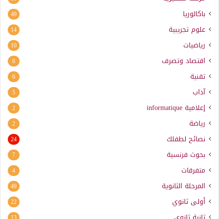
باكالوريا
49
علوم تجريبية
14
رياضيات
10
اقتصاد وتصرف
8
تقنية
6
آداب
5
إعلامية
informatique
2
رياضة
2
نصائح لطفلك
24
بحوث فرنسية
7
متفرقات
4
المرحلة الثانوية
49
أولى ثانوي
22
ثانية ثانوي
13