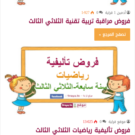
أدمين 1 قراية
0
1٬927
فروض مراقبة تربية تقنية الثلاثي الثالث
تصفح المرجع »
موقع قراية
0
13٬025
فروض تأليفية رياضيات الثلاثي الثالث