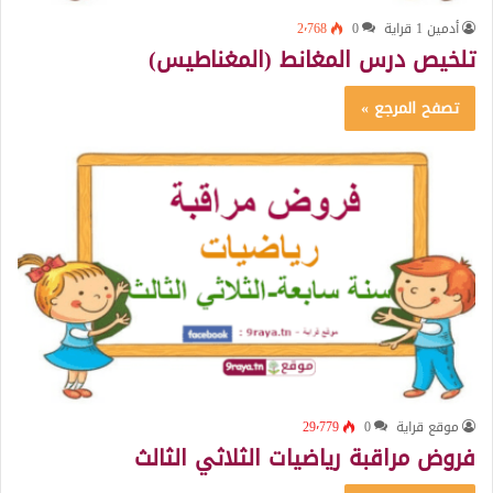
أدمين 1 قراية
0
2٬768
تلخيص درس المغانط (المغناطيس)
تصفح المرجع »
موقع قراية
0
29٬779
فروض مراقبة رياضيات الثلاثي الثالث