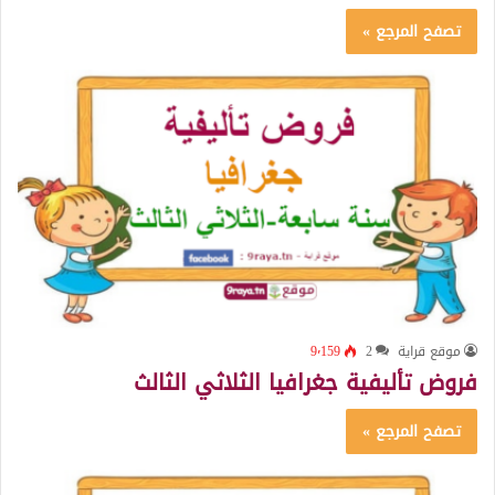
تصفح المرجع »
موقع قراية
2
9٬159
فروض تأليفية جغرافيا الثلاثي الثالث
تصفح المرجع »