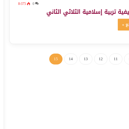
8٬375
0
فية تربية إسلامية الثلاثي الثاني
ع »
15
14
13
12
11