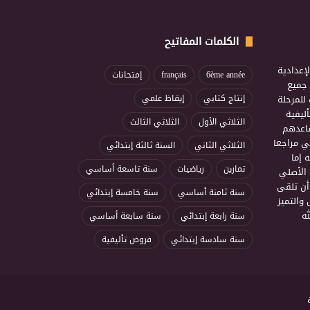
الكلمات المفاتيح
إعدادية
6ème année
français
إمتحانات
ذ جميع
للمرحلة
إنتاج كتابي
إيقاظ علمي
ليفية
الثلاثي الأول
الثلاثي الثالث
ساعدهم
ي مراجعا
الثلاثي الثاني
السنة ثالثة إبتدائي
 إما
تمارين
رياضيات
سنة تاسعة أساسي
 الأصلي
أن تلقى
سنة ثامنة أساسي
سنة خامسة إبتدائي
 والتميز
ه
سنة رابعة إبتدائي
سنة سابعة أساسي
سنة سادسة إبتدائي
فروض تأليفية