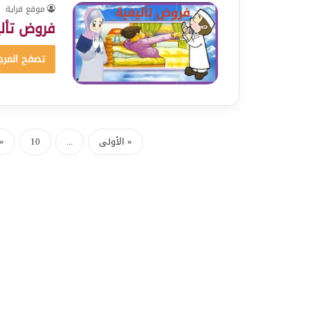
موقع قراية
فروض تألي
تصفح المرج
« الأولى
...
10
«