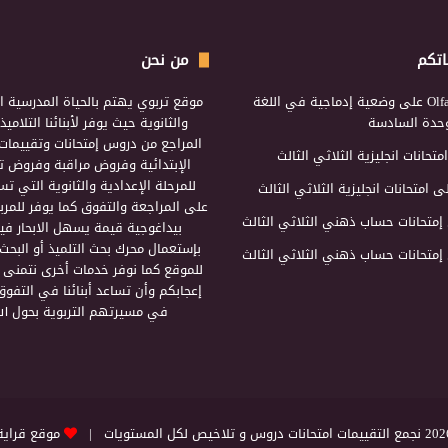
اتكم
من نحن
Olf
على
وضعية إدماجية في اللغة
موقع تربوي يهتم بالحياة المدرسية ال
لوحدة السادسة
والثانوية حيث يوفر لأبنائنا التلامي
المراجع من دروس إمتحانات وتقييمات 
امتحانات انجليزية الثلاثي الثالث
الإبتدائية وفروض مراقبة وفروض تأ
للمرحلة الإعدادية والثانوية التي ت
ى
امتحانات انجليزية الثلاثي الثالث
على المراجعة والتفوق كما يوفر للمرب
إمتحانات حساب ذهني الثلاثي الثالث
بيداغوجية قيمة يسهل الابحار فيه
بإستعمال محرك بحث التلميذ أو البحث
إمتحانات حساب ذهني الثلاثي الثالث
للموقع كما نوفر خدمات أخرى نتمنى 
إعجابكم وأن تساعد أبنائنا في التفوق
في مسيرتهم التربوية بحول الل
التقييمات امتحانات دروس و تلاخيص لكل المستويات |
موقع قراية