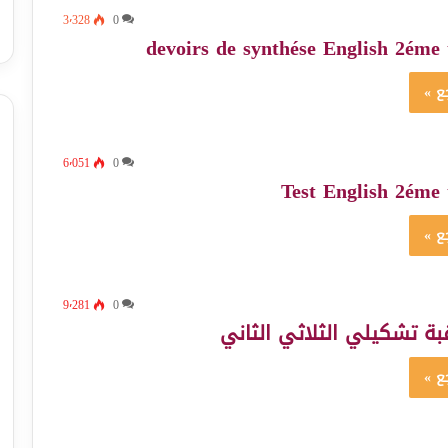
3٬328
0
devoirs de synthése English 2éme 
ع »
6٬051
0
Test English 2éme 
ع »
9٬281
0
ة تشكيلي الثلاثي الثاني
ع »