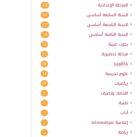
المرحلة الإعدادية
470
السنة السابعة أساسي
167
السنة التاسعة أساسي
157
السنة الثامنة أساسي
145
بحوث عربية
54
مرحلة تحضيرية
33
باكالوريا
49
علوم تجريبية
14
رياضيات
10
اقتصاد وتصرف
8
تقنية
6
آداب
5
إعلامية
informatique
2
رياضة
2