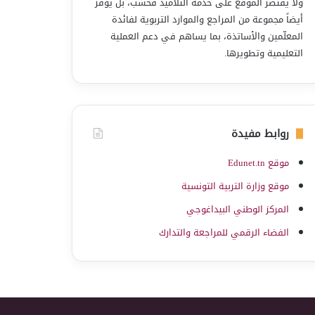
ولا يقتصر الموقع على خدمة التلاميذ فحسب، بل يوفّر
أيضاً مجموعة من المراجع والموارد التربوية لفائدة
المعلّمين والأساتذة، بما يساهم في دعم العملية
التعليمية وتطويرها.
روابط مفيدة
موقع Edunet.tn
موقع وزارة التربية التونسية
المركز الوطني البيداغوجي
الفضاء الرقمي للمراجعة والتدارك