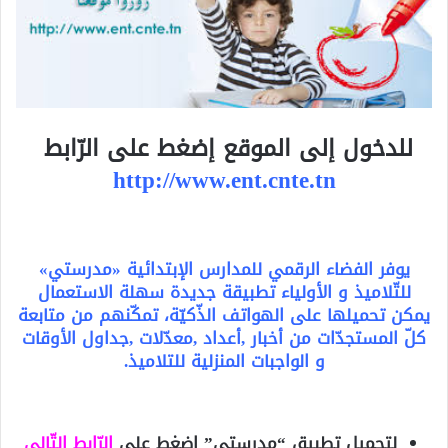
للدخول إلى الموقع إضغط على الرّابط
http://www.ent.cnte.tn
يوفر الفضاء الرقمي للمدارس الإبتدائية «مدرستي»
للتّلاميذ و الأولياء تطبيقة جديدة سهلة الاستعمال
يمكن تحميلها على الهواتف الذّكيّة، تمكّنهم من متابعة
كلّ المستج
دّات من أخبار ,أعداد ,معدّلات ,جداول الأوقات
و الواجبات المنزلية للتلاميذ.
لتحميل تطبيق “مدرستي” اضغط على
الرّابط التّالي