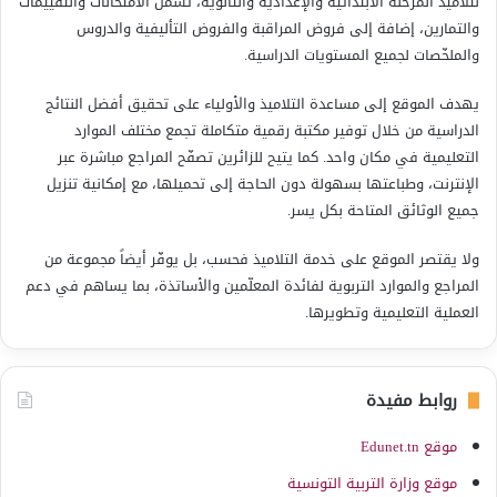
لتلاميذ المرحلة الابتدائية والإعدادية والثانوية، تشمل الامتحانات والتقييمات
والتمارين، إضافة إلى فروض المراقبة والفروض التأليفية والدروس
والملخّصات لجميع المستويات الدراسية.
يهدف الموقع إلى مساعدة التلاميذ والأولياء على تحقيق أفضل النتائج
الدراسية من خلال توفير مكتبة رقمية متكاملة تجمع مختلف الموارد
التعليمية في مكان واحد. كما يتيح للزائرين تصفّح المراجع مباشرة عبر
الإنترنت، وطباعتها بسهولة دون الحاجة إلى تحميلها، مع إمكانية تنزيل
جميع الوثائق المتاحة بكل يسر.
ولا يقتصر الموقع على خدمة التلاميذ فحسب، بل يوفّر أيضاً مجموعة من
المراجع والموارد التربوية لفائدة المعلّمين والأساتذة، بما يساهم في دعم
العملية التعليمية وتطويرها.
روابط مفيدة
موقع Edunet.tn
موقع وزارة التربية التونسية