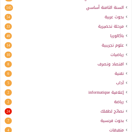
السنة الثامنة أساسي
145
بحوث عربية
54
مرحلة تحضيرية
33
باكالوريا
49
علوم تجريبية
14
رياضيات
10
اقتصاد وتصرف
8
تقنية
6
آداب
5
إعلامية
informatique
2
رياضة
2
نصائح لطفلك
24
بحوث فرنسية
7
متفرقات
4