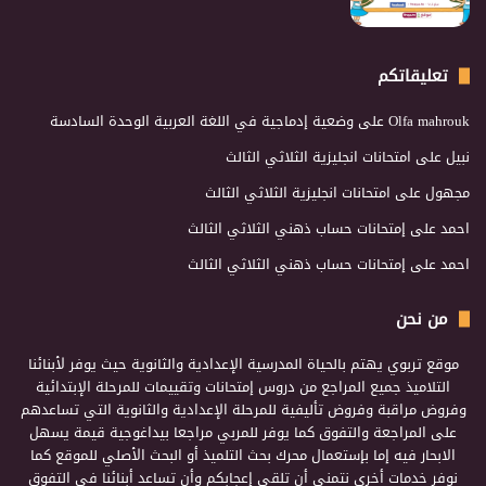
تعليقاتكم
Olfa mahrouk
على
وضعية إدماجية في اللغة العربية الوحدة السادسة
نبيل
على
امتحانات انجليزية الثلاثي الثالث
مجهول
على
امتحانات انجليزية الثلاثي الثالث
احمد
على
إمتحانات حساب ذهني الثلاثي الثالث
احمد
على
إمتحانات حساب ذهني الثلاثي الثالث
من نحن
موقع تربوي يهتم بالحياة المدرسية الإعدادية والثانوية حيث يوفر لأبنائنا
التلاميذ جميع المراجع من دروس إمتحانات وتقييمات للمرحلة الإبتدائية
وفروض مراقبة وفروض تأليفية للمرحلة الإعدادية والثانوية التي تساعدهم
على المراجعة والتفوق كما يوفر للمربي مراجعا بيداغوجية قيمة يسهل
الابحار فيه إما بإستعمال محرك بحث التلميذ أو البحث الأصلي للموقع كما
نوفر خدمات أخرى نتمنى أن تلقى إعجابكم وأن تساعد أبنائنا في التفوق