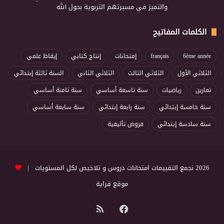
والتميز في مسيرتهم التربوية بحول الله
الكلمات المفاتيح
6ème année
français
إمتحانات
إنتاج كتابي
إيقاظ علمي
الثلاثي الأول
الثلاثي الثالث
الثلاثي الثاني
السنة ثالثة إبتدائي
تمارين
رياضيات
سنة تاسعة أساسي
سنة ثامنة أساسي
سنة خامسة إبتدائي
سنة رابعة إبتدائي
سنة سابعة أساسي
سنة سادسة إبتدائي
فروض تأليفية
2026 نجمع التقييمات امتحانات دروس و تلاخيص لكل المستويات |
موقع قراية
فيسبوك
ملخص