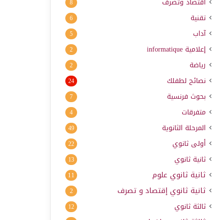
اقتصاد وتصرف
8
تقنية
6
آداب
5
إعلامية
informatique
2
رياضة
2
نصائح لطفلك
24
بحوث فرنسية
7
متفرقات
4
المرحلة الثانوية
49
أولى ثانوي
22
ثانية ثانوي
13
ثانية ثانوي علوم
11
ثانية ثانوي إقتصاد و تصرف
2
ثالثة ثانوي
12