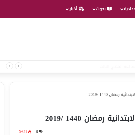
عدادية
بحوث
أخبار
د لغة الثلاثي الثالث
ب
ة رمضان 1440 /2019
ية رمضان 1440 /2019
5٬341
0