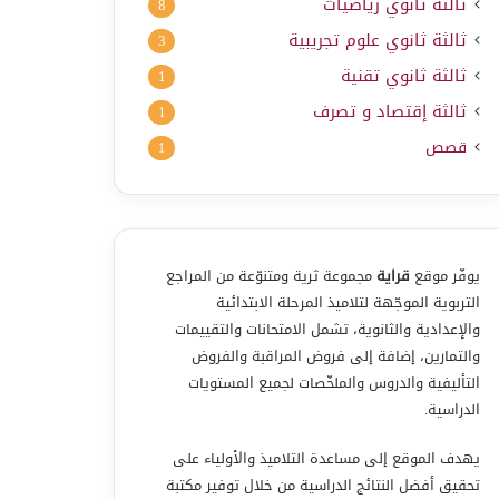
ثالثة ثانوي رياضيات
8
ثالثة ثانوي علوم تجريبية
3
ثالثة ثانوي تقنية
1
ثالثة إقتصاد و تصرف
1
قصص
1
يوفّر موقع
قراية
مجموعة ثرية ومتنوّعة من المراجع
التربوية الموجّهة لتلاميذ المرحلة الابتدائية
والإعدادية والثانوية، تشمل الامتحانات والتقييمات
والتمارين، إضافة إلى فروض المراقبة والفروض
التأليفية والدروس والملخّصات لجميع المستويات
الدراسية.
يهدف الموقع إلى مساعدة التلاميذ والأولياء على
تحقيق أفضل النتائج الدراسية من خلال توفير مكتبة