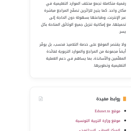
رقمية متكاملة تجمع مختلف الموارد التعليمية في
مكان واحد. كما يتيح للزائرين تصفّح المراجع مباشرة
عبر الإنترنت، وطباعتها بسهولة دون الحاجة إلى
تحميلها، مع إمكانية تنزيل جميع الوثائق المتاحة بكل
يسر.
ولا يقتصر الموقع على خدمة التلاميذ فحسب، بل يوفّر
أيضاً مجموعة من المراجع والموارد التربوية لفائدة
المعلّمين والأساتذة، بما يساهم في دعم العملية
التعليمية وتطويرها.
روابط مفيدة
موقع Edunet.tn
موقع وزارة التربية التونسية
المركز الوطني البيداغوجي