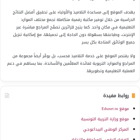
يهدف الموقع إلى مساعدة التلاميذ والأولياء على تحقيق أفضل النتائج
الدراسية من خلال توفير مكتبة رقمية متكاملة تجمع مختلف الموارد
التعليمية في مكان واحد. كما يتيح للزائرين تصفّح المراجع مباشرة عبر
الإنترنت، وطباعتها بسهولة دون الحاجة إلى تحميلها، مع إمكانية تنزيل
جميع الوثائق المتاحة بكل يسر.
ولا يقتصر الموقع على خدمة التلاميذ فحسب، بل يوفّر أيضاً مجموعة من
المراجع والموارد التربوية لفائدة المعلّمين والأساتذة، بما يساهم في دعم
العملية التعليمية وتطويرها.
روابط مفيدة
موقع Edunet.tn
موقع وزارة التربية التونسية
المركز الوطني البيداغوجي
الفضاء الرقمي للمراجعة والتدارك