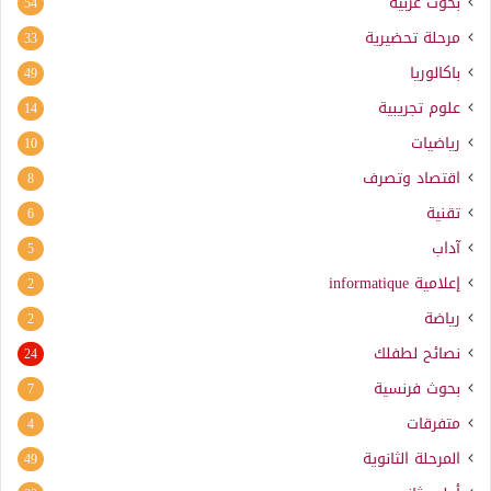
بحوث عربية
54
مرحلة تحضيرية
33
باكالوريا
49
علوم تجريبية
14
رياضيات
10
اقتصاد وتصرف
8
تقنية
6
آداب
5
إعلامية
informatique
2
رياضة
2
نصائح لطفلك
24
بحوث فرنسية
7
متفرقات
4
المرحلة الثانوية
49