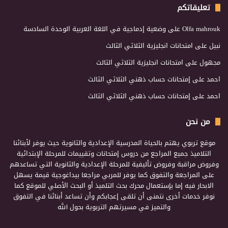
تعليقاتكم
Olfa mahrouk
على
وضعية إدماجية في اللغة العربية الوحدة السادسة
نبيل
على
امتحانات انجليزية الثلاثي الثالث
مجهول
على
امتحانات انجليزية الثلاثي الثالث
احمد
على
إمتحانات حساب ذهني الثلاثي الثالث
احمد
على
إمتحانات حساب ذهني الثلاثي الثالث
من نحن
موقع تربوي يهتم بالحياة المدرسية الإعدادية والثانوية حيث يوفر لأبنائنا
التلاميذ جميع المراجع من دروس إمتحانات وتقييمات للمرحلة الإبتدائية
وفروض مراقبة وفروض تأليفية للمرحلة الإعدادية والثانوية التي تساعدهم
على المراجعة والتفوق كما يوفر للمربي مراجعا بيداغوجية قيمة يسهل
الابحار فيه إما بإستعمال محرك بحث التلميذ أو البحث الأصلي للموقع كما
نوفر خدمات أخرى نتمنى أن تلقى إعجابكم وأن تساعد أبنائنا في التفوق
والتميز في مسيرتهم التربوية بحول الله