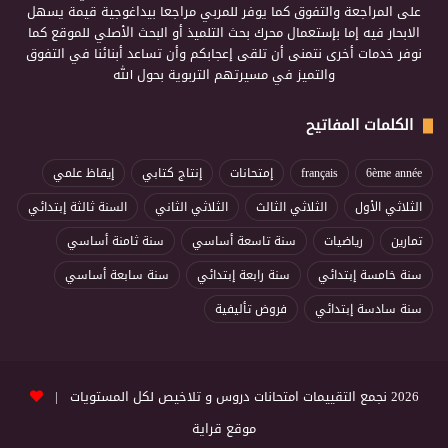
على المراجعة والتفوق كما يوفر للمربي مراجعا بيداغوجية قيمة يسهل
الابحار فيه إما بإستعمال محرك بحث التلميذ أو البحث الأصلي للموقع كما
نوفر خدمات أخرى نتمنى أن تلقى إعجابكم وأن تساعد أبنائنا في التفوق
والتميز في مسيرتهم التربوية بحول الله
الكلمات المفاتيح
6ème année
français
إمتحانات
إنتاج كتابي
إيقاظ علمي
الثلاثي الأول
الثلاثي الثالث
الثلاثي الثاني
السنة ثالثة إبتدائي
تمارين
رياضيات
سنة تاسعة أساسي
سنة ثامنة أساسي
سنة خامسة إبتدائي
سنة رابعة إبتدائي
سنة سابعة أساسي
سنة سادسة إبتدائي
فروض تأليفية
2026 نجمع التقييمات امتحانات دروس و تلاخيص لكل المستويات |
موقع قراية