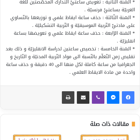
* السّنة الثانية : تعويض ساعتيْ التّدارك المخصّصتين للغة
العربيّة بساعتيْ فرنسيّة .
* السّنة الثّالثة : حذف ساعة ايقاظ علمي و توزيعها بالتّساوي
على مادتيْ التّربية الموسيقيّة و التّربية التشكيليّة .
* السّنة الرّابعة : حذف ساعة ايقاظ علمي و تعويضها بساعة
انقليزيّة .
* السّنة الخامسة : تخصيص ساعتين لدراسة الانقليزيّة و ذلك بعد
تقليص زمن التّعلّم بالنّسبة الى مواد التّربية المدنيّة و التّاريخ و
الجغرافيا من ساعة كاملة لكل منها الى 40 دقيقة و حذف ساعة
واحدة من مادة الايقاط العلمي .
ڤايبر
مشاركة عبر البريد
طباعة
مقالات ذات صلة