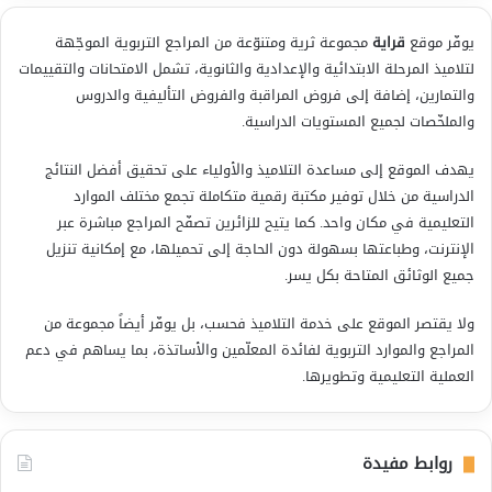
يوفّر موقع
قراية
مجموعة ثرية ومتنوّعة من المراجع التربوية الموجّهة
لتلاميذ المرحلة الابتدائية والإعدادية والثانوية، تشمل الامتحانات والتقييمات
والتمارين، إضافة إلى فروض المراقبة والفروض التأليفية والدروس
والملخّصات لجميع المستويات الدراسية.
يهدف الموقع إلى مساعدة التلاميذ والأولياء على تحقيق أفضل النتائج
الدراسية من خلال توفير مكتبة رقمية متكاملة تجمع مختلف الموارد
التعليمية في مكان واحد. كما يتيح للزائرين تصفّح المراجع مباشرة عبر
الإنترنت، وطباعتها بسهولة دون الحاجة إلى تحميلها، مع إمكانية تنزيل
جميع الوثائق المتاحة بكل يسر.
ولا يقتصر الموقع على خدمة التلاميذ فحسب، بل يوفّر أيضاً مجموعة من
المراجع والموارد التربوية لفائدة المعلّمين والأساتذة، بما يساهم في دعم
العملية التعليمية وتطويرها.
روابط مفيدة