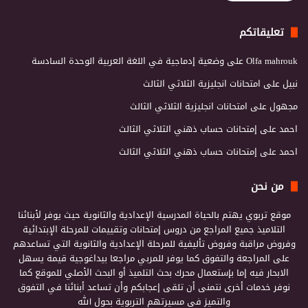
تعليقاتكم
Olfa mahrouk
على
وضعية إدماجية في اللغة العربية الوحدة السادسة
نبيل
على
امتحانات انجليزية الثلاثي الثالث
مجهول
على
امتحانات انجليزية الثلاثي الثالث
احمد
على
إمتحانات حساب ذهني الثلاثي الثالث
احمد
على
إمتحانات حساب ذهني الثلاثي الثالث
من نحن
موقع تربوي يهتم بالحياة المدرسية الإعدادية والثانوية حيث يوفر لأبنائنا
التلاميذ جميع المراجع من دروس إمتحانات وتقييمات للمرحلة الإبتدائية
وفروض مراقبة وفروض تأليفية للمرحلة الإعدادية والثانوية التي تساعدهم
على المراجعة والتفوق كما يوفر للمربي مراجعا بيداغوجية قيمة يسهل
الابحار فيه إما بإستعمال محرك بحث التلميذ أو البحث الأصلي للموقع كما
نوفر خدمات أخرى نتمنى أن تلقى إعجابكم وأن تساعد أبنائنا في التفوق
والتميز في مسيرتهم التربوية بحول الله