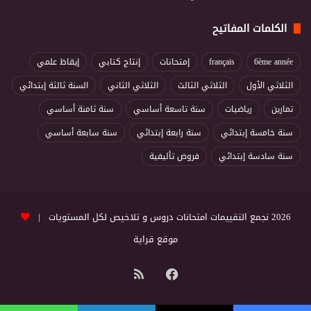
الكلمات المفاتيح
6ème année
français
إمتحانات
إنتاج كتابي
إيقاظ علمي
الثلاثي الأول
الثلاثي الثالث
الثلاثي الثاني
السنة ثالثة إبتدائي
تمارين
رياضيات
سنة تاسعة أساسي
سنة ثامنة أساسي
سنة خامسة إبتدائي
سنة رابعة إبتدائي
سنة سابعة أساسي
سنة سادسة إبتدائي
فروض تأليفية
2026 نجمع التقييمات امتحانات دروس و تلاخيص لكل المستويات |
موقع قراية
فيسبوك
ملخص
الموقع