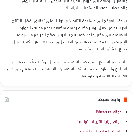
والتمارين، إضافة إلى فروض المراقبة والفروض التأليفية والدروس
والملخّصات لجميع المستويات الدراسية.
يهدف الموقع إلى مساعدة التلاميذ والأولياء على تحقيق أفضل النتائج
الدراسية من خلال توفير مكتبة رقمية متكاملة تجمع مختلف الموارد
التعليمية في مكان واحد. كما يتيح للزائرين تصفّح المراجع مباشرة عبر
الإنترنت، وطباعتها بسهولة دون الحاجة إلى تحميلها، مع إمكانية تنزيل
جميع الوثائق المتاحة بكل يسر.
ولا يقتصر الموقع على خدمة التلاميذ فحسب، بل يوفّر أيضاً مجموعة من
المراجع والموارد التربوية لفائدة المعلّمين والأساتذة، بما يساهم في دعم
العملية التعليمية وتطويرها.
روابط مفيدة
موقع Edunet.tn
موقع وزارة التربية التونسية
المركز الوطني البيداغوجي