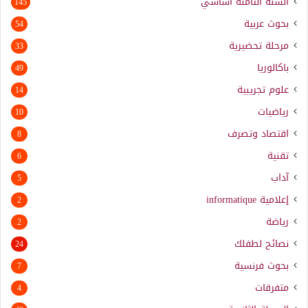
السنة الثامنة أساسي
145
بحوث عربية
54
مرحلة تحضيرية
33
باكالوريا
49
علوم تجريبية
14
رياضيات
10
اقتصاد وتصرف
8
تقنية
6
آداب
5
إعلامية
informatique
2
رياضة
2
نصائح لطفلك
24
بحوث فرنسية
7
متفرقات
4