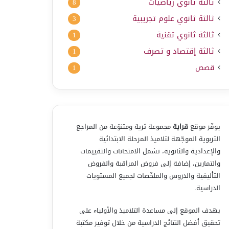
ثالثة ثانوي رياضيات
8
ثالثة ثانوي علوم تجريبية
3
ثالثة ثانوي تقنية
1
ثالثة إقتصاد و تصرف
1
قصص
1
يوفّر موقع
قراية
مجموعة ثرية ومتنوّعة من المراجع
التربوية الموجّهة لتلاميذ المرحلة الابتدائية
والإعدادية والثانوية، تشمل الامتحانات والتقييمات
والتمارين، إضافة إلى فروض المراقبة والفروض
التأليفية والدروس والملخّصات لجميع المستويات
الدراسية.
يهدف الموقع إلى مساعدة التلاميذ والأولياء على
تحقيق أفضل النتائج الدراسية من خلال توفير مكتبة