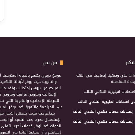
اتكم
من نحن
Olf
على
وضعية إدماجية في اللغة
موقع تربوي يهتم بالحياة المدرسية ال
لوحدة السادسة
والثانوية حيث يوفر لأبنائنا التلامي
المراجع من دروس إمتحانات وتقييمات 
امتحانات انجليزية الثلاثي الثالث
الإبتدائية وفروض مراقبة وفروض تأ
للمرحلة الإعدادية والثانوية التي ت
ى
امتحانات انجليزية الثلاثي الثالث
على المراجعة والتفوق كما يوفر للمرب
إمتحانات حساب ذهني الثلاثي الثالث
بيداغوجية قيمة يسهل الابحار فيه
بإستعمال محرك بحث التلميذ أو البحث
إمتحانات حساب ذهني الثلاثي الثالث
للموقع كما نوفر خدمات أخرى نتمنى 
إعجابكم وأن تساعد أبنائنا في التفوق