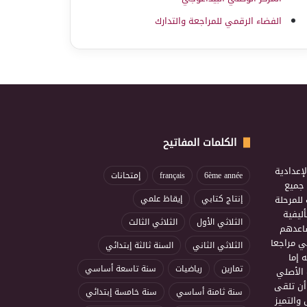
الفضاء الرقمي للمراجعة والتدارك
الكلمات المفاتيح
إعدادية
6ème année
français
إمتحانات
ذ جميع
للمرحلة
إنتاج كتابي
إيقاظ علمي
ليفية
الثلاثي الأول
الثلاثي الثالث
ساعدهم
ي مراجعا
الثلاثي الثاني
السنة ثالثة إبتدائي
 إما
تمارين
رياضيات
سنة تاسعة أساسي
 الأصلي
أن تلقى
سنة ثامنة أساسي
سنة خامسة إبتدائي
 والتميز