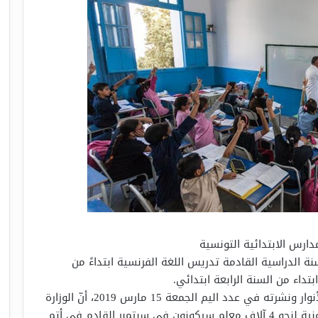
دارس الابتدائية التونسية
نة الدراسية القادمة تدريس اللغة الفرنسية ابتداءً من
بتداء من السنة الرابعة ابتدائي.
وأكّد حاتم بن سالم، في حوار أجرته معه جريدة الأنوار ونشرته في عدد اليم الجمعة 15 مارس 2019، أنّ الوزارة
شرعت في تكوين حضوري وآخر عبر المنصة الالكترونية لنحو 4 آلاف معلم سيكونون في سبتمبر القادم في أتم