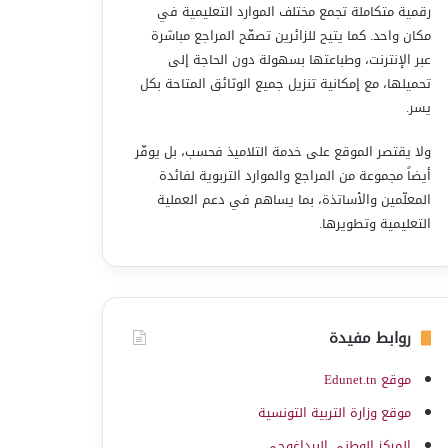
رقمية متكاملة تجمع مختلف الموارد التعليمية في
مكان واحد. كما يتيح للزائرين تصفّح المراجع مباشرة
عبر الإنترنت، وطباعتها بسهولة دون الحاجة إلى
تحميلها، مع إمكانية تنزيل جميع الوثائق المتاحة بكل
يسر.
ولا يقتصر الموقع على خدمة التلاميذ فحسب، بل يوفّر
أيضاً مجموعة من المراجع والموارد التربوية لفائدة
المعلّمين والأساتذة، بما يساهم في دعم العملية
التعليمية وتطويرها.
روابط مفيدة
موقع Edunet.tn
موقع وزارة التربية التونسية
المركز الوطني البيداغوجي