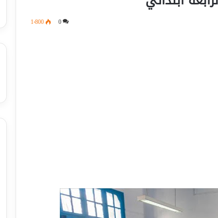
لرابعة ابتدائي
1٬800
0