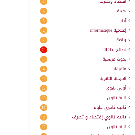
اقتصاد وتصرف
8
تقنية
6
آداب
5
إعلامية
informatique
2
رياضة
2
نصائح لطفلك
24
بحوث فرنسية
7
متفرقات
4
المرحلة الثانوية
49
أولى ثانوي
22
ثانية ثانوي
13
ثانية ثانوي علوم
11
ثانية ثانوي إقتصاد و تصرف
2
ثالثة ثانوي
12