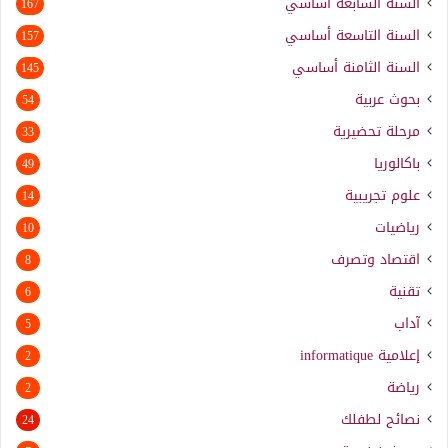
السنة السابعة أساسي
167
السنة التاسعة أساسي
157
السنة الثامنة أساسي
145
بحوث عربية
54
مرحلة تحضيرية
33
باكالوريا
49
علوم تجريبية
14
رياضيات
10
اقتصاد وتصرف
8
تقنية
6
آداب
5
إعلامية
informatique
2
رياضة
2
نصائح لطفلك
24