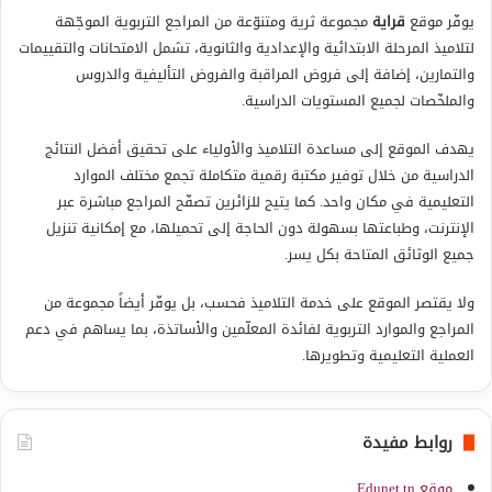
يوفّر موقع
قراية
مجموعة ثرية ومتنوّعة من المراجع التربوية الموجّهة
لتلاميذ المرحلة الابتدائية والإعدادية والثانوية، تشمل الامتحانات والتقييمات
والتمارين، إضافة إلى فروض المراقبة والفروض التأليفية والدروس
والملخّصات لجميع المستويات الدراسية.
يهدف الموقع إلى مساعدة التلاميذ والأولياء على تحقيق أفضل النتائج
الدراسية من خلال توفير مكتبة رقمية متكاملة تجمع مختلف الموارد
التعليمية في مكان واحد. كما يتيح للزائرين تصفّح المراجع مباشرة عبر
الإنترنت، وطباعتها بسهولة دون الحاجة إلى تحميلها، مع إمكانية تنزيل
جميع الوثائق المتاحة بكل يسر.
ولا يقتصر الموقع على خدمة التلاميذ فحسب، بل يوفّر أيضاً مجموعة من
المراجع والموارد التربوية لفائدة المعلّمين والأساتذة، بما يساهم في دعم
العملية التعليمية وتطويرها.
روابط مفيدة
موقع Edunet.tn