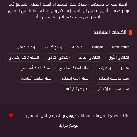
الابحار فيه إما بإستعمال محرك بحث التلميذ أو البحث الأصلي للموقع كما
نوفر خدمات أخرى نتمنى أن تلقى إعجابكم وأن تساعد أبنائنا في التفوق
والتميز في مسيرتهم التربوية بحول الله
الكلمات المفاتيح
6ème année
français
إمتحانات
إنتاج كتابي
إيقاظ علمي
الثلاثي الأول
الثلاثي الثالث
الثلاثي الثاني
السنة ثالثة إبتدائي
تمارين
رياضيات
سنة تاسعة أساسي
سنة ثامنة أساسي
سنة خامسة إبتدائي
سنة رابعة إبتدائي
سنة سابعة أساسي
سنة سادسة إبتدائي
فروض تأليفية
2026 نجمع التقييمات امتحانات دروس و تلاخيص لكل المستويات |
موقع قراية