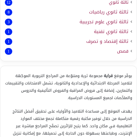
ثالثة ثانوي
12
ثالثة ثانوي رياضيات
8
ثالثة ثانوي علوم تجريبية
3
ثالثة ثانوي تقنية
1
ثالثة إقتصاد و تصرف
1
قصص
1
يوفّر موقع
قراية
مجموعة ثرية ومتنوّعة من المراجع التربوية الموجّهة
لتلاميذ المرحلة الابتدائية والإعدادية والثانوية، تشمل الامتحانات والتقييمات
والتمارين، إضافة إلى فروض المراقبة والفروض التأليفية والدروس
والملخّصات لجميع المستويات الدراسية.
يهدف الموقع إلى مساعدة التلاميذ والأولياء على تحقيق أفضل النتائج
الدراسية من خلال توفير مكتبة رقمية متكاملة تجمع مختلف الموارد
التعليمية في مكان واحد. كما يتيح للزائرين تصفّح المراجع مباشرة عبر
الإنترنت، وطباعتها بسهولة دون الحاجة إلى تحميلها، مع إمكانية تنزيل