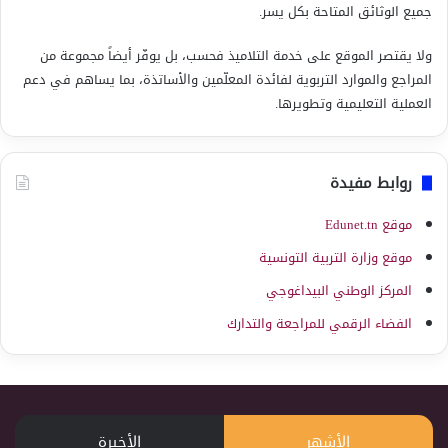
جميع الوثائق المتاحة بكل يسر.
ولا يقتصر الموقع على خدمة التلاميذ فحسب، بل يوفّر أيضاً مجموعة من
المراجع والموارد التربوية لفائدة المعلّمين والأساتذة، بما يساهم في دعم
العملية التعليمية وتطويرها.
روابط مفيدة
موقع Edunet.tn
موقع وزارة التربية التونسية
المركز الوطني البيداغوجي
الفضاء الرقمي للمراجعة والتدارك
الأشهر
الأخيرة