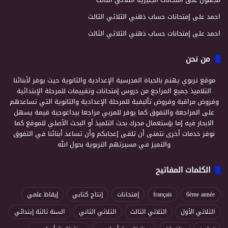
احمد
على
إمتحانات حساب ذهني الثلاثي الثالث
احمد
على
إمتحانات حساب ذهني الثلاثي الثالث
من نحن
موقع تربوي يهتم بالحياة المدرسية الإعدادية والثانوية حيث يوفر لأبنائنا
التلاميذ جميع المراجع من دروس إمتحانات وتقييمات للمرحلة الإبتدائية
وفروض مراقبة وفروض تأليفية للمرحلة الإعدادية والثانوية التي تساعدهم
على المراجعة والتفوق كما يوفر للمربي مراجعا بيداغوجية قيمة يسهل
الابحار فيه إما بإستعمال محرك بحث التلميذ أو البحث الأصلي للموقع كما
نوفر خدمات أخرى نتمنى أن تلقى إعجابكم وأن تساعد أبنائنا في التفوق
والتميز في مسيرتهم التربوية بحول الله
الكلمات المفاتيح
6ème année
français
إمتحانات
إنتاج كتابي
إيقاظ علمي
الثلاثي الأول
الثلاثي الثالث
الثلاثي الثاني
السنة ثالثة إبتدائي