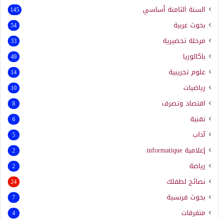
السنة الثامنة أساسي
145
بحوث عربية
54
مرحلة تحضيرية
33
باكالوريا
49
علوم تجريبية
14
رياضيات
10
اقتصاد وتصرف
8
تقنية
6
آداب
5
إعلامية
informatique
2
رياضة
2
نصائح لطفلك
24
بحوث فرنسية
7
متفرقات
4