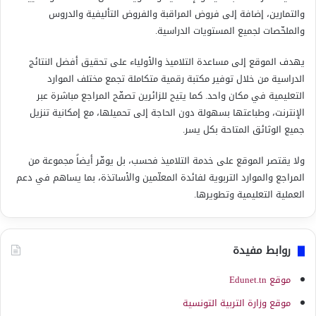
والتمارين، إضافة إلى فروض المراقبة والفروض التأليفية والدروس
والملخّصات لجميع المستويات الدراسية.
يهدف الموقع إلى مساعدة التلاميذ والأولياء على تحقيق أفضل النتائج
الدراسية من خلال توفير مكتبة رقمية متكاملة تجمع مختلف الموارد
التعليمية في مكان واحد. كما يتيح للزائرين تصفّح المراجع مباشرة عبر
الإنترنت، وطباعتها بسهولة دون الحاجة إلى تحميلها، مع إمكانية تنزيل
جميع الوثائق المتاحة بكل يسر.
ولا يقتصر الموقع على خدمة التلاميذ فحسب، بل يوفّر أيضاً مجموعة من
المراجع والموارد التربوية لفائدة المعلّمين والأساتذة، بما يساهم في دعم
العملية التعليمية وتطويرها.
روابط مفيدة
موقع Edunet.tn
موقع وزارة التربية التونسية