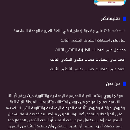
تعليقاتكم
Olfa mahrouk
على
وضعية إدماجية في اللغة العربية الوحدة السادسة
نبيل
على
امتحانات انجليزية الثلاثي الثالث
مجهول
على
امتحانات انجليزية الثلاثي الثالث
احمد
على
إمتحانات حساب ذهني الثلاثي الثالث
احمد
على
إمتحانات حساب ذهني الثلاثي الثالث
من نحن
موقع تربوي يهتم بالحياة المدرسية الإعدادية والثانوية حيث يوفر لأبنائنا
التلاميذ جميع المراجع من دروس إمتحانات وتقييمات للمرحلة الإبتدائية
وفروض مراقبة وفروض تأليفية للمرحلة الإعدادية والثانوية التي تساعدهم
على المراجعة والتفوق كما يوفر للمربي مراجعا بيداغوجية قيمة يسهل
الابحار فيه إما بإستعمال محرك بحث التلميذ أو البحث الأصلي للموقع كما
نوفر خدمات أخرى نتمنى أن تلقى إعجابكم وأن تساعد أبنائنا في التفوق