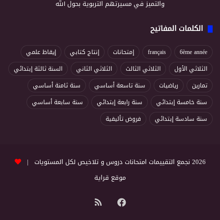
والتميز في مسيرتهم التربوية بحول الله
الكلمات المفاتيح
6ème année
français
إمتحانات
إنتاج كتابي
إيقاظ علمي
الثلاثي الأول
الثلاثي الثالث
الثلاثي الثاني
السنة ثالثة إبتدائي
تمارين
رياضيات
سنة تاسعة أساسي
سنة ثامنة أساسي
سنة خامسة إبتدائي
سنة رابعة إبتدائي
سنة سابعة أساسي
سنة سادسة إبتدائي
فروض تأليفية
2026 نجمع التقييمات امتحانات دروس و تلاخيص لكل المستويات |
موقع قراية
فيسبوك
ملخص