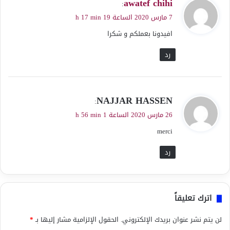
ي
awatef chihi
:
ق
7 مارس 2020 الساعة 19 h 17 min
و
افيدونا بعملكم و شكرا
ل
رد
ي
NAJJAR HASSEN
:
ق
26 مارس 2020 الساعة 1 h 56 min
و
merci
ل
رد
اترك تعليقاً
لن يتم نشر عنوان بريدك الإلكتروني.
الحقول الإلزامية مشار إليها بـ
*