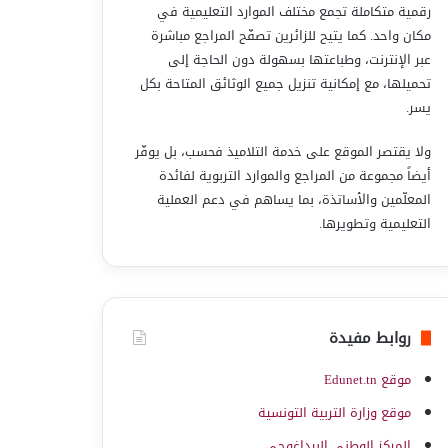
رقمية متكاملة تجمع مختلف الموارد التعليمية في
مكان واحد. كما يتيح للزائرين تصفّح المراجع مباشرة
عبر الإنترنت، وطباعتها بسهولة دون الحاجة إلى
تحميلها، مع إمكانية تنزيل جميع الوثائق المتاحة بكل
يسر.
ولا يقتصر الموقع على خدمة التلاميذ فحسب، بل يوفّر
أيضاً مجموعة من المراجع والموارد التربوية لفائدة
المعلّمين والأساتذة، بما يساهم في دعم العملية
التعليمية وتطويرها.
روابط مفيدة
موقع Edunet.tn
موقع وزارة التربية التونسية
المركز الوطني البيداغوجي