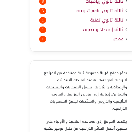
ثالثة ثانوي رياضيات
8
ثالثة ثانوي علوم تجريبية
3
ثالثة ثانوي تقنية
1
ثالثة إقتصاد و تصرف
1
قصص
1
يوفّر موقع
قراية
مجموعة ثرية ومتنوّعة من المراجع
التربوية الموجّهة لتلاميذ المرحلة الابتدائية
والإعدادية والثانوية، تشمل الامتحانات والتقييمات
والتمارين، إضافة إلى فروض المراقبة والفروض
التأليفية والدروس والملخّصات لجميع المستويات
الدراسية.
يهدف الموقع إلى مساعدة التلاميذ والأولياء على
تحقيق أفضل النتائج الدراسية من خلال توفير مكتبة