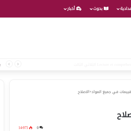
عدادية
بحوث
أخبار
 لغة الثلاثي الثالث
ب
قييمات في جميع المواد+الاصلاح
لاح
14٬975
0