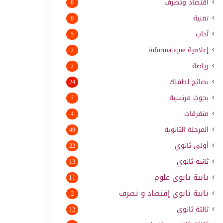
اقتصاد وتصرف
8
تقنية
6
آداب
5
إعلامية
informatique
2
رياضة
2
نصائح لطفلك
24
بحوث فرنسية
7
متفرقات
4
المرحلة الثانوية
49
أولى ثانوي
22
ثانية ثانوي
13
ثانية ثانوي علوم
11
ثانية ثانوي إقتصاد و تصرف
2
ثالثة ثانوي
12