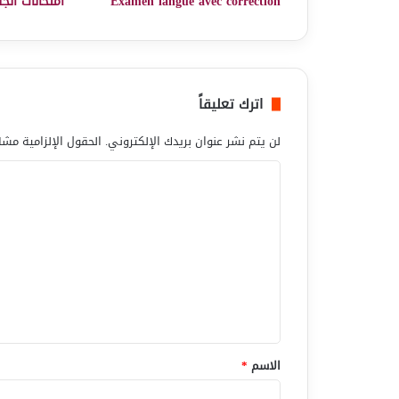
Examen langue avec correction
امتحانات انجل
اترك تعليقاً
لن يتم نشر عنوان بريدك الإلكتروني.
الحقول الإلزامية مشار
ا
ل
ت
ع
ل
ي
ق
*
الاسم
*