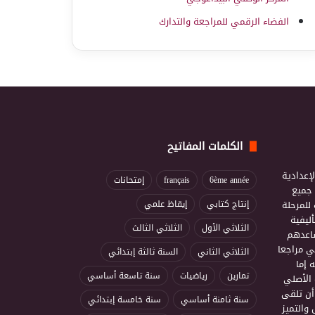
الفضاء الرقمي للمراجعة والتدارك
الكلمات المفاتيح
إعدادية
6ème année
français
إمتحانات
ذ جميع
للمرحلة
إنتاج كتابي
إيقاظ علمي
ليفية
الثلاثي الأول
الثلاثي الثالث
ساعدهم
ي مراجعا
الثلاثي الثاني
السنة ثالثة إبتدائي
 إما
تمارين
رياضيات
سنة تاسعة أساسي
 الأصلي
أن تلقى
سنة ثامنة أساسي
سنة خامسة إبتدائي
 والتميز