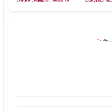
يزية الثلاثي الثالث
Exercices Conjugaison Module 7,8
 إليها بـ
*