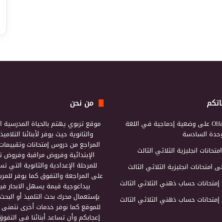
اتكم
من نحن
Olf
على
وضعية إدماجية في اللغة
موقع تربوي يهتم بالحياة المدرسية ال
لوحدة السادسة
والثانوية حيث يوفر لأبنائنا التلامي
المراجع من دروس إمتحانات وتقييمات 
امتحانات انجليزية الثلاثي الثالث
الإبتدائية وفروض مراقبة وفروض تأ
للمرحلة الإعدادية والثانوية التي ت
ى
امتحانات انجليزية الثلاثي الثالث
على المراجعة والتفوق كما يوفر للمرب
إمتحانات حساب ذهني الثلاثي الثالث
بيداغوجية قيمة يسهل الابحار فيه
بإستعمال محرك بحث التلميذ أو البحث
إمتحانات حساب ذهني الثلاثي الثالث
للموقع كما نوفر خدمات أخرى نتمنى 
إعجابكم وأن تساعد أبنائنا في التفوق