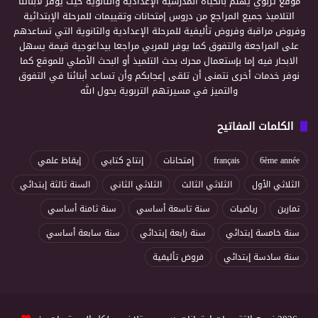
موقع تربوي يهتم بالحياة المدرسية الإعدادية والثانوية حيث يوفر لأبنائنا
التلاميذ جميع المراجع من دروس إمتحانات وتقييمات للمرحلة الإبتدائية
وفروض مراقبة وفروض تأليفية للمرحلة الإعدادية والثانوية التي تساعدهم
على المراجعة والتفوق كما يوفر للمربي مراجعا بيداغوجية قيمة يسهل
الابحار فيه إما بإستعمال محرك بحث التلميذ أو البحث الأصلي للموقع كما
نوفر خدمات أخرى نتمنى أن تلقى إعجابكم وأن تساعد أبنائنا في التفوق
والتميز في مسيرتهم التربوية بحول الله
الكلمات المفاتيح
6ème année
français
إمتحانات
إنتاج كتابي
إيقاظ علمي
الثلاثي الأول
الثلاثي الثالث
الثلاثي الثاني
السنة ثالثة إبتدائي
تمارين
رياضيات
سنة تاسعة أساسي
سنة ثامنة أساسي
سنة خامسة إبتدائي
سنة رابعة إبتدائي
سنة سابعة أساسي
سنة سادسة إبتدائي
فروض تأليفية