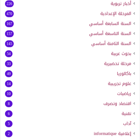
أخبار تربوية
226
المرحلة الإعدادية
470
السنة السابعة أساسي
167
السنة التاسعة أساسي
157
السنة الثامنة أساسي
145
بحوث عربية
54
مرحلة تحضيرية
33
باكالوريا
49
علوم تجريبية
14
رياضيات
10
اقتصاد وتصرف
8
تقنية
6
آداب
5
إعلامية
informatique
2