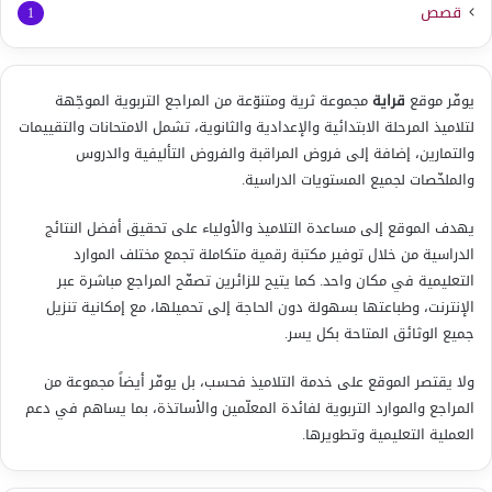
قصص
1
يوفّر موقع
قراية
مجموعة ثرية ومتنوّعة من المراجع التربوية الموجّهة
لتلاميذ المرحلة الابتدائية والإعدادية والثانوية، تشمل الامتحانات والتقييمات
والتمارين، إضافة إلى فروض المراقبة والفروض التأليفية والدروس
والملخّصات لجميع المستويات الدراسية.
يهدف الموقع إلى مساعدة التلاميذ والأولياء على تحقيق أفضل النتائج
الدراسية من خلال توفير مكتبة رقمية متكاملة تجمع مختلف الموارد
التعليمية في مكان واحد. كما يتيح للزائرين تصفّح المراجع مباشرة عبر
الإنترنت، وطباعتها بسهولة دون الحاجة إلى تحميلها، مع إمكانية تنزيل
جميع الوثائق المتاحة بكل يسر.
ولا يقتصر الموقع على خدمة التلاميذ فحسب، بل يوفّر أيضاً مجموعة من
المراجع والموارد التربوية لفائدة المعلّمين والأساتذة، بما يساهم في دعم
العملية التعليمية وتطويرها.