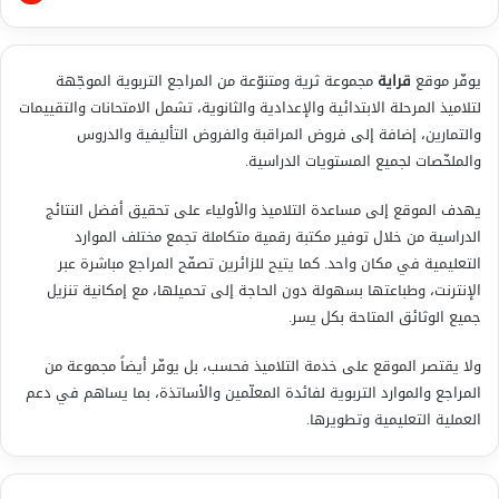
يوفّر موقع
قراية
مجموعة ثرية ومتنوّعة من المراجع التربوية الموجّهة
لتلاميذ المرحلة الابتدائية والإعدادية والثانوية، تشمل الامتحانات والتقييمات
والتمارين، إضافة إلى فروض المراقبة والفروض التأليفية والدروس
والملخّصات لجميع المستويات الدراسية.
يهدف الموقع إلى مساعدة التلاميذ والأولياء على تحقيق أفضل النتائج
الدراسية من خلال توفير مكتبة رقمية متكاملة تجمع مختلف الموارد
التعليمية في مكان واحد. كما يتيح للزائرين تصفّح المراجع مباشرة عبر
الإنترنت، وطباعتها بسهولة دون الحاجة إلى تحميلها، مع إمكانية تنزيل
جميع الوثائق المتاحة بكل يسر.
ولا يقتصر الموقع على خدمة التلاميذ فحسب، بل يوفّر أيضاً مجموعة من
المراجع والموارد التربوية لفائدة المعلّمين والأساتذة، بما يساهم في دعم
العملية التعليمية وتطويرها.