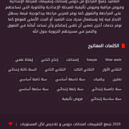
التلاميذ جميع المراجع من دروس إمتحانات وتقييمات للمرحلة الإبتدائية
وفروض مراقبة وفروض تأليفية للمرحلة الإعدادية والثانوية التي تساعدهم
على المراجعة والتفوق كما يوفر للمربي مراجعا بيداغوجية قيمة يسهل
الابحار فيه إما بإستعمال محرك بحث التلميذ أو البحث الأصلي للموقع كما
نوفر خدمات أخرى نتمنى أن تلقى إعجابكم وأن تساعد أبنائنا في التفوق
والتميز في مسيرتهم التربوية بحول الله
الكلمات المفاتيح
6ème année
français
إمتحانات
إنتاج كتابي
إيقاظ علمي
الثلاثي الأول
الثلاثي الثالث
الثلاثي الثاني
السنة ثالثة إبتدائي
تمارين
رياضيات
سنة تاسعة أساسي
سنة ثامنة أساسي
سنة خامسة إبتدائي
سنة رابعة إبتدائي
سنة سابعة أساسي
سنة سادسة إبتدائي
فروض تأليفية
2026 نجمع التقييمات امتحانات دروس و تلاخيص لكل المستويات |